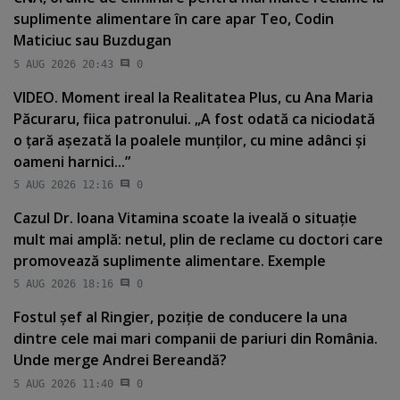
suplimente alimentare în care apar Teo, Codin
Maticiuc sau Buzdugan
5 AUG 2026 20:43
0
VIDEO. Moment ireal la Realitatea Plus, cu Ana Maria
Păcuraru, fiica patronului. „A fost odată ca niciodată
o ţară aşezată la poalele munţilor, cu mine adânci şi
oameni harnici...”
5 AUG 2026 12:16
0
Cazul Dr. Ioana Vitamina scoate la iveală o situaţie
mult mai amplă: netul, plin de reclame cu doctori care
promovează suplimente alimentare. Exemple
5 AUG 2026 18:16
0
Fostul şef al Ringier, poziţie de conducere la una
dintre cele mai mari companii de pariuri din România.
Unde merge Andrei Bereandă?
5 AUG 2026 11:40
0