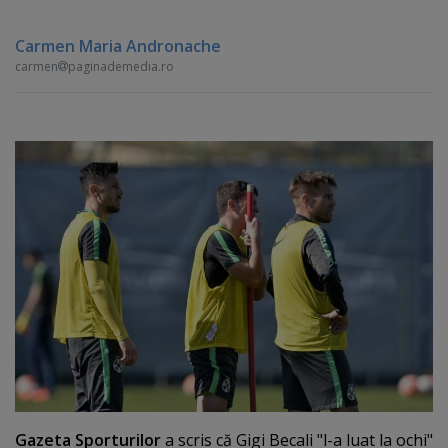
Carmen Maria Andronache
carmen
paginademedia.ro
Gazeta Sporturilor
a scris că Gigi Becali "l-a luat la ochi"