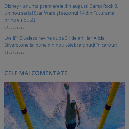
Disney+ anunță premierele din august. Camp Rock 3,
un nou serial Star Wars și sezonul 14 din Futurama,
printre noutăți
04.08.2026
„As if!” Clueless revine după 31 de ani, iar Alicia
Silverstone își pune din nou celebra ținută în carouri
31.07.2026
CELE MAI COMENTATE