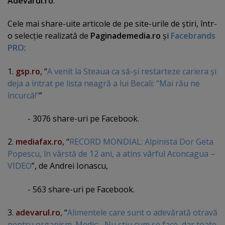
Adevărul.ro
.
Cele mai share-uite articole de pe site-urile de ştiri, într-
o selecţie realizată de
Paginademedia.ro
şi
Facebrands
PRO
:
1.
gsp.ro
, “
A venit la Steaua ca să-şi restarteze cariera şi
deja a intrat pe lista neagră a lui Becali: "Mai rău ne
încurcă!"
”
- 3076 share-uri pe Facebook.
2.
mediafax.ro
, “
RECORD MONDIAL: Alpinista Dor Geta
Popescu, în vârstă de 12 ani, a atins vârful Aconcagua –
VIDEO
”, de Andrei Ionascu,
- 563 share-uri pe Facebook.
3.
adevarul.ro
, “
Alimentele care sunt o adevărată otravă
pentru organism. Medic: „Nu ştiu cum se face, dar toate