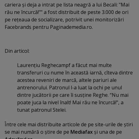
cariera şi deja a intrat pe lista neagră a lui Becali: "Mai
rău ne încurcă!"" a fost distribuit de peste 3.000 de ori
pe reţeaua de socializare, potrivit unei monitorizări
Facebrands pentru Paginademedia.ro.
Din articol:
Laurenţiu Reghecampf a făcut mai multe
transferuri cu nume în această iarnă, cîteva dintre
acestea reveniri de marcă, altele pariuri ale
antrenorului. Patronul l-a luat la ochi pe unul
dintre jucătorii pe care îi susţine Reghe. “Nu mai
poate juca la nivel înalt! Mai rău ne încurcă!", a
tunat patronul Stelei.
Între cele mai distribuite articole de pe site-urile de ştiri
se mai numără o ştire de pe
Mediafax
şi una de pe