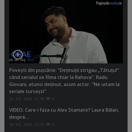
Poveşti din puşcărie: "Deţinuţii strigau „Tătuţu!”
când serialul se filma chiar la Rahova". Radu
Giovani, atunci deţinut, acum actor. "Ne uitam la
seriale turceşti"
21 IUL 2026 17:59
0
VIDEO. Care-i faza cu Alex Stamate? Laura Bălan,
despre...
18 IUL 2026 15:55
0