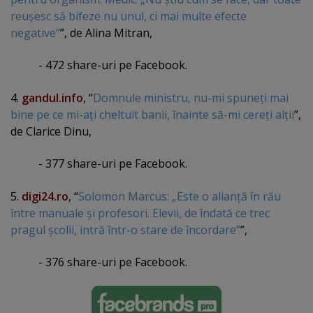
reuşesc să bifeze nu unul, ci mai multe efecte
negative“
”, de Alina Mitran,
- 472 share-uri pe Facebook.
4.
gandul.info
, “
Domnule ministru, nu-mi spuneţi mai
bine pe ce mi-aţi cheltuit banii, înainte să-mi cereţi alţii
”,
de Clarice Dinu,
- 377 share-uri pe Facebook.
5.
digi24.ro
, “
Solomon Marcus: „Este o alianţă în rău
între manuale şi profesori. Elevii, de îndată ce trec
pragul şcolii, intră într-o stare de încordare”
”,
- 376 share-uri pe Facebook.