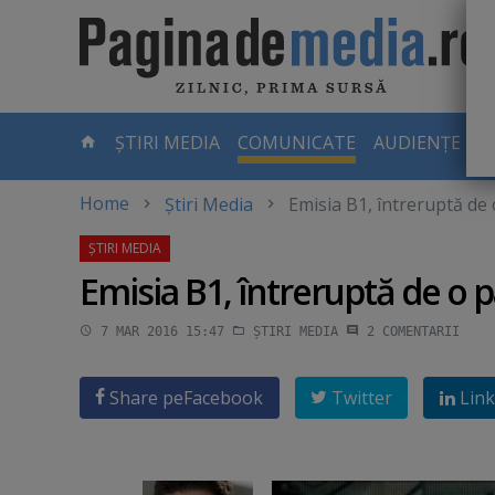
Skip
to
main
content
-
ȘTIRI MEDIA
COMUNICATE
AUDIENȚE TV
PAGINA
CURENTĂ
Home
Știri Media
Emisia B1, întreruptă de
Emisia B1, întreruptă de o 
7 MAR 2016 15:47
ȘTIRI MEDIA
2
COMENTARII
Share pe
Facebook
Twitter
Link