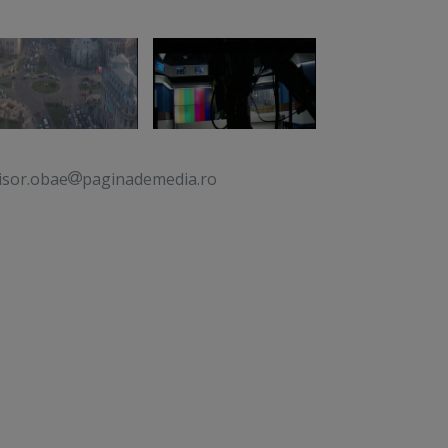
isor.obae
paginademedia.ro