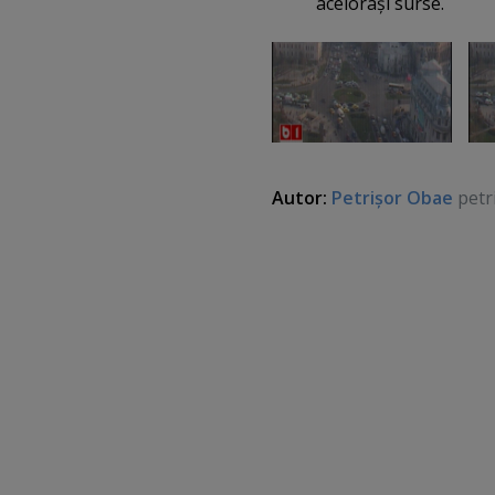
aceloraşi surse.
Autor:
Petrişor Obae
petr