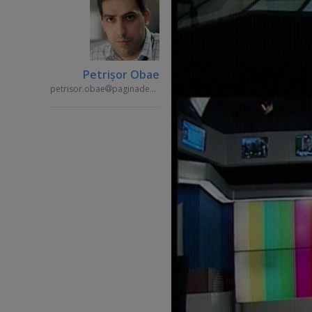
Petrişor Obae
petrisor.obae
paginademedia.ro