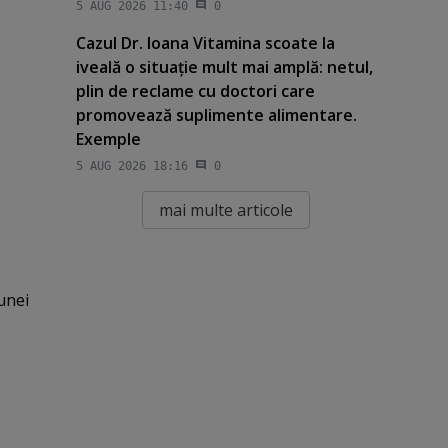
5 AUG 2026 11:40
0
Cazul Dr. Ioana Vitamina scoate la
iveală o situaţie mult mai amplă: netul,
plin de reclame cu doctori care
promovează suplimente alimentare.
Exemple
5 AUG 2026 18:16
0
mai multe articole
unei