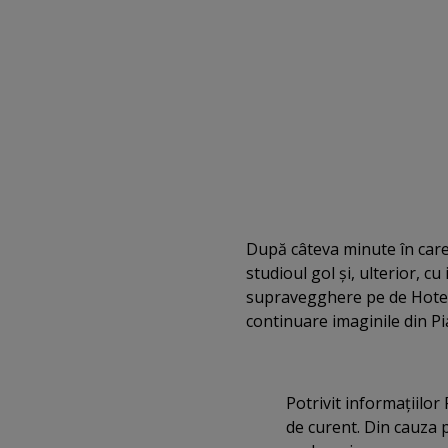
După câteva minute în care 
studioul gol şi, ulterior, c
supravegghere pe de Hotelul
continuare imaginile din Pia
Potrivit informaţiilo
de curent. Din cauza 