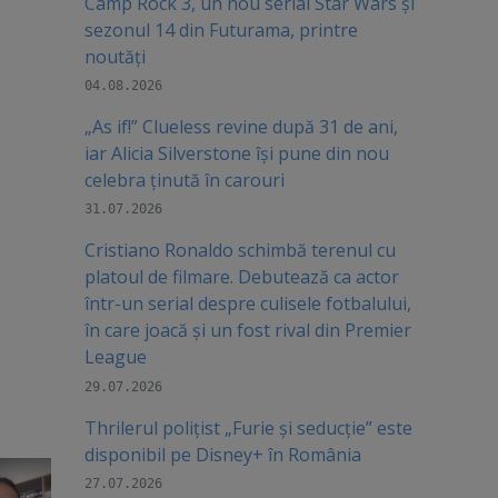
Camp Rock 3, un nou serial Star Wars și
sezonul 14 din Futurama, printre
noutăți
04.08.2026
„As if!” Clueless revine după 31 de ani,
iar Alicia Silverstone își pune din nou
celebra ținută în carouri
31.07.2026
Cristiano Ronaldo schimbă terenul cu
platoul de filmare. Debutează ca actor
într-un serial despre culisele fotbalului,
în care joacă şi un fost rival din Premier
League
29.07.2026
Thrilerul polițist „Furie și seducție” este
disponibil pe Disney+ în România
27.07.2026