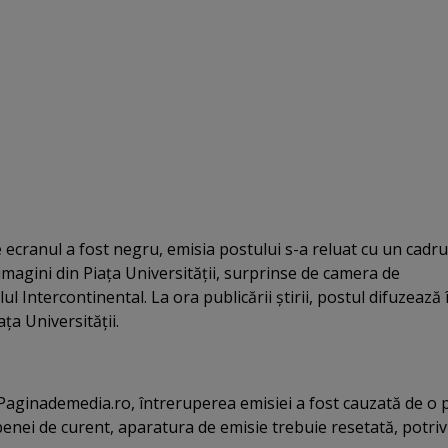
ecranul a fost negru, emisia postului s-a reluat cu un cadru
u imagini din Piaţa Universităţii, surprinse de camera de
 Intercontinental. La ora publicării ştirii, postul difuzează 
ţa Universităţii.
r Paginademedia.ro, întreruperea emisiei a fost cauzată de o
penei de curent, aparatura de emisie trebuie resetată, potriv