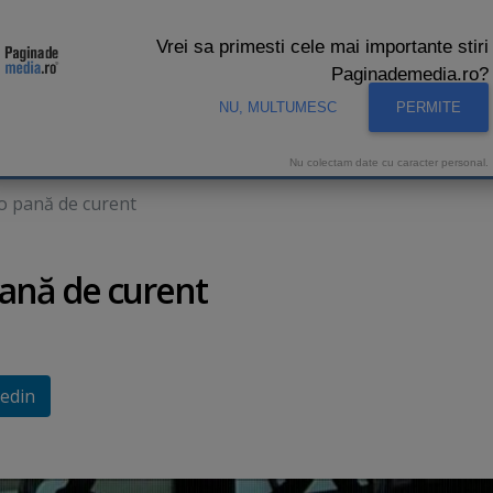
Vrei sa primesti cele mai importante stiri
Paginademedia.ro?
NU, MULTUMESC
PERMITE
CNA
INTERVIURI VIDEO
STUDIO VIDEO
AUDIENTE 
Nu colectam date cu caracter personal.
 o pană de curent
pană de curent
edin