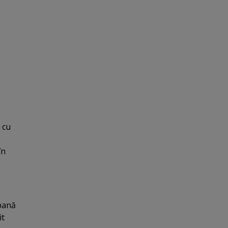
 cu
în
 pană
it