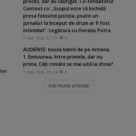
proces, dar au câştigat. Co-fondatorul
Context.ro: „Scopul este să închidă
presa folosind justiţia, poate un
jurnalist la început de drum ar fi fost
intimidat”. Legătura cu Horaţiu Potra
7 AUG 2026 17:27
0
AUDIENŢE. Insula Iubirii de pe Antena
1. Emisiunea, între primele, dar nu
prima. Câţi români se mai uită la show?
nei
7 AUG 2026 19:13
0
mai multe articole