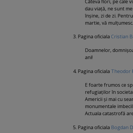
Câteva flori, pe cale 
dau viaţă, ne sunt mer
înşine, zi de zi. Pentr
martie, vă mulţumesc.
3. Pagina oficiala
Cristian 
Doamnelor, domnişoare
ani!
4. Pagina oficiala
Theodor 
E foarte frumos ce s
refugiaţilor în societ
Americii şi mai cu se
monumentale imbecilită
Actuala catastrofă are,
5. Pagina oficiala
Bogdan D