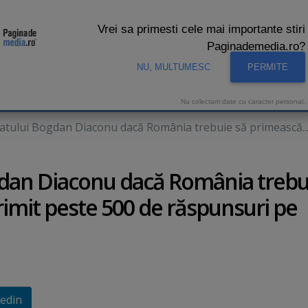
Vrei sa primesti cele mai importante stiri
Paginademedia.ro?
NU, MULTUMESC
PERMITE
CNA
INTERVIURI VIDEO
STUDIO VIDEO
AUDIENTE 
Nu colectam date cu caracter personal.
atului Bogdan Diaconu dacă România trebuie să primească..
gdan Diaconu dacă România trebu
rimit peste 500 de răspunsuri pe
edin