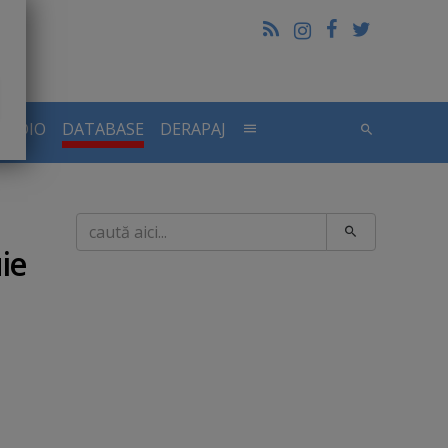
RADIO
DATABASE
DERAPAJ
.
Caută
ie