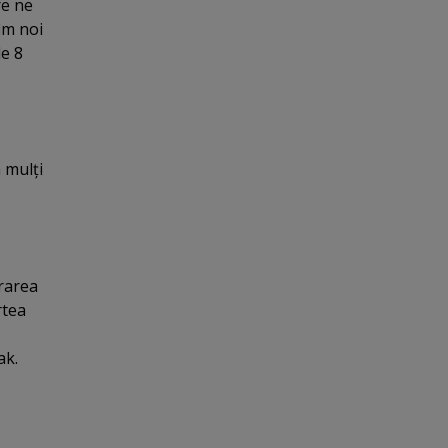
re ne
im noi
de 8
 mulţi
rarea
rtea
ak.