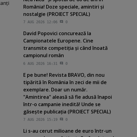
anţi
România! Doze speciale, amintiri şi
nostalgie (PROIECT SPECIAL)
7 AUG 2026 12:06
0
David Popovici concurează la
Campionatele Europene. Cine
transmite competiţia şi când înoată
campionul român
6 AUG 2026 16:31
0
E pe bune! Revista BRAVO, din nou
tipărită în România în zeci de mii de
exemplare. Doar un număr.
"Amintirea" aleasă să fie adusă înapoi
într-o campanie inedită! Unde se
găseşte publicaţia (PROIECT SPECIAL)
7 AUG 2026 15:19
0
Li s-au cerut milioane de euro într-un