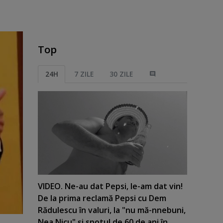
Top
24H
7 ZILE
30 ZILE
VIDEO. Ne-au dat Pepsi, le-am dat vin!
De la prima reclamă Pepsi cu Dem
Rădulescu în valuri, la "nu mă-nnebuni,
Nea Nicu" şi spotul de 60 de ani în