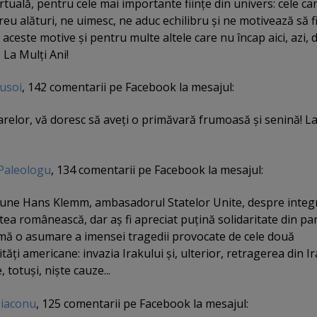
virtuală, pentru cele mai importante fiinţe din univers: cele ca
eu alături, ne uimesc, ne aduc echilibru şi ne motivează să f
u aceste motive şi pentru multe altele care nu încap aici, azi, 
 La Mulţi Ani!
Busoi
, 142 comentarii pe Facebook la mesajul:
lor, vă doresc să aveţi o primăvară frumoasă şi senină! La
Paleologu
, 134 comentarii pe Facebook la mesajul:
pune Hans Klemm, ambasadorul Statelor Unite, despre integ
atea românească, dar aş fi apreciat puţină solidaritate din pa
amă o asumare a imensei tragedii provocate de cele două
ţi americane: invazia Irakului şi, ulterior, retragerea din Ir
 totuşi, nişte cauze...
iaconu
, 125 comentarii pe Facebook la mesajul: