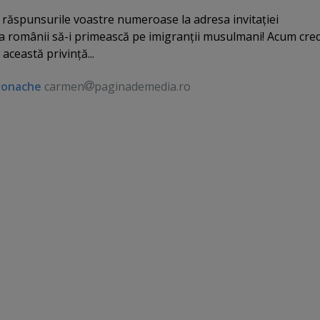
răspunsurile voastre numeroase la adresa invitaţiei
 românii să-i primească pe imigranţii musulmani! Acum cred
 această privinţă...
ronache
carmen
paginademedia.ro