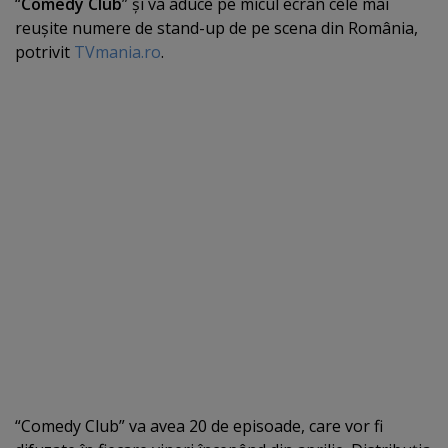
“
Comedy Club
” şi va aduce pe micul ecran cele mai
reuşite numere de stand-up de pe scena din România,
potrivit
TVmania.ro
.
“Comedy Club” va avea 20 de episoade, care vor fi