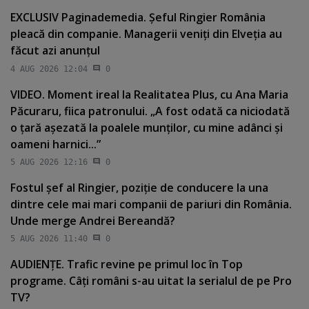
EXCLUSIV Paginademedia. Şeful Ringier România
pleacă din companie. Managerii veniţi din Elveţia au
făcut azi anunţul
4 AUG 2026 12:04
0
VIDEO. Moment ireal la Realitatea Plus, cu Ana Maria
Păcuraru, fiica patronului. „A fost odată ca niciodată
o ţară aşezată la poalele munţilor, cu mine adânci şi
oameni harnici...”
5 AUG 2026 12:16
0
Fostul şef al Ringier, poziţie de conducere la una
dintre cele mai mari companii de pariuri din România.
Unde merge Andrei Bereandă?
5 AUG 2026 11:40
0
AUDIENŢE. Trafic revine pe primul loc în Top
programe. Câţi români s-au uitat la serialul de pe Pro
TV?