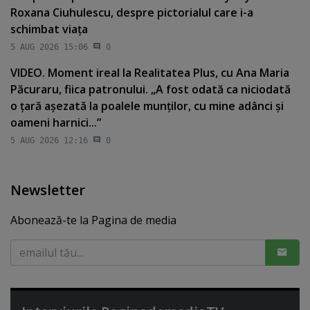
Roxana Ciuhulescu, despre pictorialul care i-a
schimbat viaţa
5 AUG 2026 15:06
0
VIDEO. Moment ireal la Realitatea Plus, cu Ana Maria
Păcuraru, fiica patronului. „A fost odată ca niciodată
o ţară aşezată la poalele munţilor, cu mine adânci şi
oameni harnici...”
5 AUG 2026 12:16
0
Newsletter
Abonează-te la Pagina de media