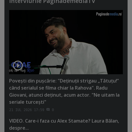
Interviurile PaginademediaTV
Poveşti din puşcărie: "Deţinuţii strigau „Tătuţu!”
când serialul se filma chiar la Rahova". Radu
Giovani, atunci deţinut, acum actor. "Ne uitam la
seriale turceşti"
21 IUL 2026 17:59
0
VIDEO. Care-i faza cu Alex Stamate? Laura Bălan,
despre...