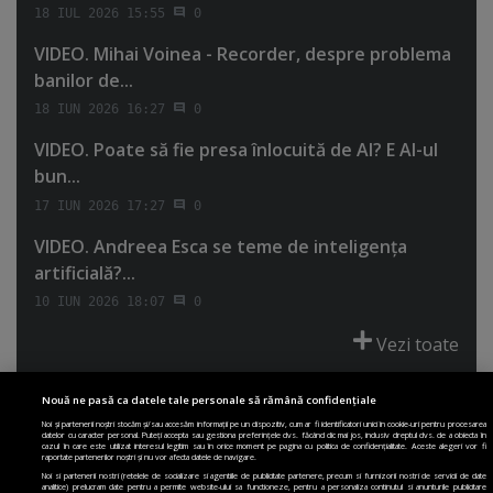
18 IUL 2026 15:55
0
VIDEO. Mihai Voinea - Recorder, despre problema
banilor de...
18 IUN 2026 16:27
0
VIDEO. Poate să fie presa înlocuită de AI? E AI-ul
bun...
17 IUN 2026 17:27
0
VIDEO. Andreea Esca se teme de inteligenţa
artificială?...
10 IUN 2026 18:07
0
Vezi toate
Nouă ne pasă ca datele tale personale să rămână confidențiale
Noi și partenerii noștri stocăm și/sau accesăm informații pe un dispozitiv, cum ar fi identificatori unici în cookie-uri pentru procesarea
datelor cu caracter personal. Puteți accepta sau gestiona preferințele dvs. făcând clic mai jos, inclusiv dreptul dvs. de a obiecta în
cazul în care este utilizat interesul legitim sau în orice moment pe pagina cu politica de confidențialitate. Aceste alegeri vor fi
PRIMA PAGINĂ
POLITICA DE COLECTARE ACORD COOKIE
raportate partenerilor noștri și nu vor afecta datele de navigare.
POLITICA DE CONFIDENȚIALITATE
DESPRE SITE
ECHIPA
Noi si partenerii nostri (retelele de socializare si agentiile de publicitate partenere, precum si furnizorii nostri de servicii de date
analitice) prelucram date pentru a permite website-ului sa functioneze, pentru a personaliza continutul si anunturile publicitare