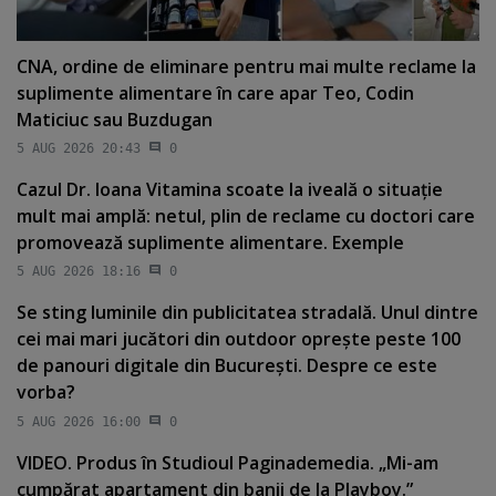
CNA, ordine de eliminare pentru mai multe reclame la
suplimente alimentare în care apar Teo, Codin
Maticiuc sau Buzdugan
5 AUG 2026 20:43
0
Cazul Dr. Ioana Vitamina scoate la iveală o situaţie
mult mai amplă: netul, plin de reclame cu doctori care
promovează suplimente alimentare. Exemple
5 AUG 2026 18:16
0
Se sting luminile din publicitatea stradală. Unul dintre
cei mai mari jucători din outdoor opreşte peste 100
de panouri digitale din Bucureşti. Despre ce este
vorba?
5 AUG 2026 16:00
0
VIDEO. Produs în Studioul Paginademedia. „Mi-am
cumpărat apartament din banii de la Playboy.”