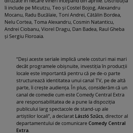
difuzate în fiecare vineri începând din aprilie. Distribuţia
îi include pe Micutzu, Teo şi Costel Bojog, Alexandru
Mocanu, Radu Bucălaie, Toni Andrei, Cătălin Bordea,
Nelu Cortea, Toma Alexandru, Cosmin Natanticu,
Andrei Ciobanu, Viorel Dragu, Dan Badea, Raul Gheba
şi Sergiu Floroaia.
“Deşi aceste seriale implică unele costuri mai mari
decât programele obişnuite, investiţia în producţii
locale este importantă pentru că pe de-o parte
structurează identitatea unui canal TV, pe de altă
parte, îi creşte audienţa. În plus, considerăm că un
canal de comedie cum este Comedy Central Extra
are responsabilitatea de a pune la dispoziţia
publicului larg spectacole de stand-up ale
artiştilor locali”, a declarat
László Szűcs
, director al
departamentului de comunicare
Comedy Central
Extra
.