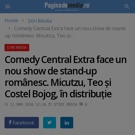
Home
Știri Media
Skip
Comedy Central Extra face un nou show de stand-
to
up românesc. Micutzu, Teo şi...
main
content
Comedy Central Extra face un
nou show de stand-up
românesc. Micutzu, Teo şi
Costel Bojog, în distribuţie
11 MAR 2016 12:16
ȘTIRI MEDIA
0
Facebook