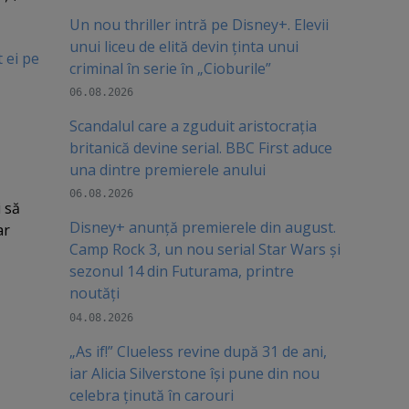
Un nou thriller intră pe Disney+. Elevii
unui liceu de elită devin ținta unui
t ei pe
criminal în serie în „Cioburile”
06.08.2026
Scandalul care a zguduit aristocrația
britanică devine serial. BBC First aduce
una dintre premierele anului
06.08.2026
i să
Disney+ anunță premierele din august.
ar
Camp Rock 3, un nou serial Star Wars și
sezonul 14 din Futurama, printre
noutăți
04.08.2026
„As if!” Clueless revine după 31 de ani,
iar Alicia Silverstone își pune din nou
celebra ținută în carouri