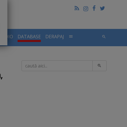
RADIO
DATABASE
DERAPAJ
Caută
,