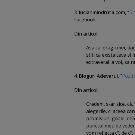
3.
lucianmindruta.com
, “
5 
Facebook.
Din articol:
Asa ca, dragii mei, da
stiti ca exista ceva si
extraveral la voi, sa n
4.
Bloguri Adevarul
, “
Poziţi
Din articol:
Credem, s-ar zice, că,
alegerile, ci aceea car
promisiuni goale, dema
punctul meu de vedere
vom reflecta cît de cît