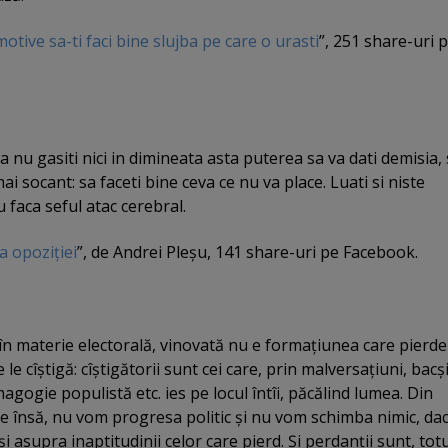
motive sa-ti faci bine slujba pe care o urasti
”, 251 share-uri 
ca nu gasiti nici in dimineata asta puterea sa va dati demisia,
 mai socant: sa faceti bine ceva ce nu va place. Luati si niste
u faca seful atac cerebral.
a opoziţiei
”, de Andrei Pleşu, 141 share-uri pe Facebook.
 în materie electorală, vinovată nu e formaţiunea care pierde
e le cîştigă: cîştigătorii sunt cei care, prin malversaţiuni, bacş
gogie populistă etc. ies pe locul întîi, păcălind lumea. Din
 însă, nu vom progresa politic şi nu vom schimba nimic, da
 şi asupra inaptitudinii celor care pierd. Şi perdanţii sunt, totu