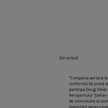
Din articol:
"Compania aeriană low
conferinţă de presă l
participa Doug Oliver
Aeroportului "Ştefan 
de comunicare al compa
important pentru toat