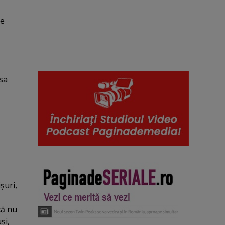
pe
 sa
işuri,
că nu
şi,