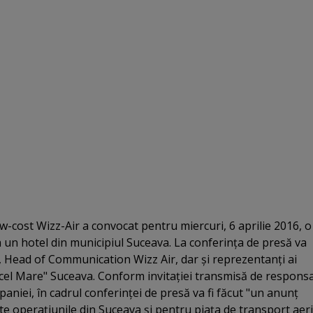
-cost Wizz-Air a convocat pentru miercuri, 6 aprilie 2016, o
a un hotel din municipiul Suceava. La conferinţa de presă va
, Head of Communication Wizz Air, dar şi reprezentanţi ai
cel Mare" Suceava. Conform invitaţiei transmisă de responsa
niei, în cadrul conferinţei de presă va fi făcut "un anunţ
e operaţiunile din Suceava şi pentru piaţa de transport aer