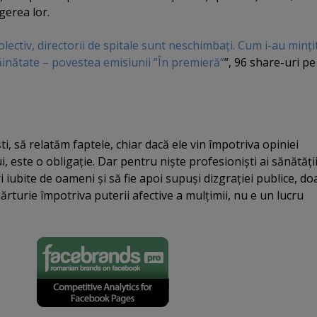
gerea lor.
Colectiv, directorii de spitale sunt neschimbaţi. Cum i-au minţi
răinătate – povestea emisiunii ”În premieră”
”, 96 share-uri pe
ti, să relatăm faptele, chiar dacă ele vin împotriva opiniei
i, este o obligaţie. Dar pentru nişte profesionişti ai sănătăţi
i iubite de oameni şi să fie apoi supuşi dizgraţiei publice, do
rturie împotriva puterii afective a mulţimii, nu e un lucru