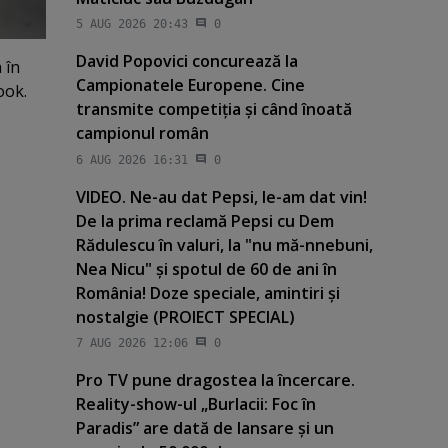
5 AUG 2026 20:43
0
David Popovici concurează la
 în
Campionatele Europene. Cine
ook.
transmite competiţia şi când înoată
campionul român
6 AUG 2026 16:31
0
VIDEO. Ne-au dat Pepsi, le-am dat vin!
De la prima reclamă Pepsi cu Dem
Rădulescu în valuri, la "nu mă-nnebuni,
Nea Nicu" şi spotul de 60 de ani în
România! Doze speciale, amintiri şi
nostalgie (PROIECT SPECIAL)
7 AUG 2026 12:06
0
Pro TV pune dragostea la încercare.
Reality-show-ul „Burlacii: Foc în
Paradis” are dată de lansare şi un