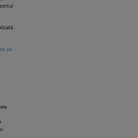
portul
lizată
 de pe
mele
m
ru