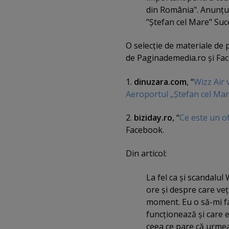
din România". Anunţul
"Ştefan cel Mare" Suc
O selecţie de materiale de 
de Paginademedia.ro şi Fa
1.
dinuzara.com
, “
Wizz Air 
Aeroportul „Ştefan cel Mar
2.
biziday.ro
, “
Ce este un o
Facebook.
Din articol:
La fel ca şi scandalul
ore şi despre care veţ
moment. Eu o să-mi fa
funcţionează şi care 
ceea ce pare că urme