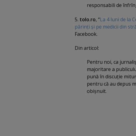
responsabili de înfrîn
5.
tolo.ro
, “
La 4 luni de la 
părinţi şi pe medicii din st
Facebook.
Din articol:
Pentru noi, ca jurnaliş
majoritare a publiculu
pună în discuţie mitur
pentru că au depus mă
obişnuit.