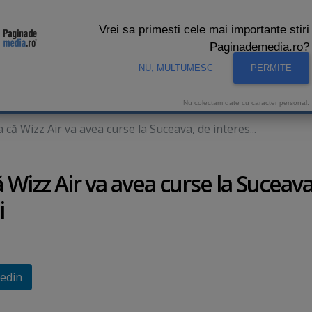
Vrei sa primesti cele mai importante stiri
Paginademedia.ro?
NU, MULTUMESC
PERMITE
CNA
INTERVIURI VIDEO
STUDIO VIDEO
AUDIENTE 
Nu colectam date cu caracter personal.
ă Wizz Air va avea curse la Suceava, de interes...
izz Air va avea curse la Suceava
i
edin