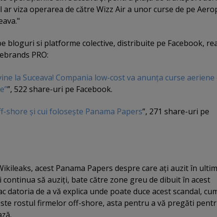
 ar viza operarea de către Wizz Air a unor curse de pe Aero
eava."
pe bloguri si platforme colective, distribuite pe Facebook, rea
cebrands PRO:
vine la Suceava! Compania low-cost va anunţa curse aeriene
e”
”, 522 share-uri pe Facebook.
ff-shore şi cui foloseşte Panama Papers
”, 271 share-uri pe
 Wikileaks, acest Panama Papers despre care aţi auzit în ulti
i continua să auziţi, bate către zone greu de dibuit în acest
c datoria de a vă explica unde poate duce acest scandal, cu
este rostul firmelor off-shore, asta pentru a vă pregăti pent
ază.