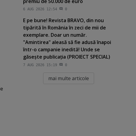
premiu de 50.000 de euro
6 AUG 2026 12:54
0
E pe bune! Revista BRAVO, din nou
tipărită în România în zeci de mii de
exemplare. Doar un număr.
"Amintirea" aleasă să fie adusă înapoi
într-o campanie inedită! Unde se
găseşte publicaţia (PROIECT SPECIAL)
7 AUG 2026 15:19
0
mai multe articole
de