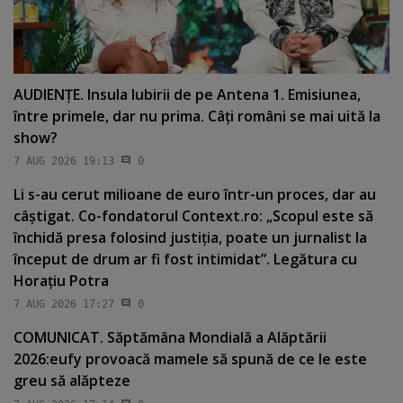
AUDIENŢE. Insula Iubirii de pe Antena 1. Emisiunea,
între primele, dar nu prima. Câţi români se mai uită la
show?
7 AUG 2026 19:13
0
Li s-au cerut milioane de euro într-un proces, dar au
câştigat. Co-fondatorul Context.ro: „Scopul este să
închidă presa folosind justiţia, poate un jurnalist la
început de drum ar fi fost intimidat”. Legătura cu
Horaţiu Potra
7 AUG 2026 17:27
0
COMUNICAT. Săptămâna Mondială a Alăptării
2026:eufy provoacă mamele să spună de ce le este
greu să alăpteze