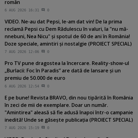
român
6 AUG 2026 16:31
0
VIDEO. Ne-au dat Pepsi, le-am dat vin! De la prima
reclamă Pepsi cu Dem Rădulescu în valuri, la "nu mă-
nnebuni, Nea Nicu" şi spotul de 60 de ani în România!
Doze speciale, amintiri şi nostalgie (PROIECT SPECIAL)
7 AUG 2026 12:06
0
Pro TV pune dragostea la încercare. Reality-show-ul
„Burlacii: Foc în Paradis” are dată de lansare şi un
premiu de 50.000 de euro
6 AUG 2026 12:54
0
E pe bune! Revista BRAVO, din nou tipărită în România
în zeci de mii de exemplare. Doar un număr.
"Amintirea" aleasă să fie adusă înapoi într-o campanie
inedită! Unde se găseşte publicaţia (PROIECT SPECIAL)
7 AUG 2026 15:19
0