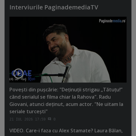
Interviurile PaginademediaTV
Poveşti din puşcărie: "Deţinuţii strigau „Tătuţu!”
când serialul se filma chiar la Rahova". Radu
Giovani, atunci deţinut, acum actor. "Ne uitam la
seriale turceşti"
21 IUL 2026 17:59
0
VIDEO. Care-i faza cu Alex Stamate? Laura Bălan,