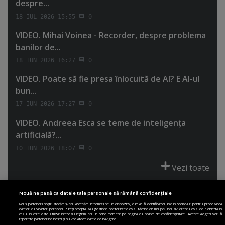
despre...
18 IUL 2026 15:55
0
VIDEO. Mihai Voinea - Recorder, despre problema
banilor de...
18 IUN 2026 16:27
0
VIDEO. Poate să fie presa înlocuită de AI? E AI-ul
bun...
17 IUN 2026 17:27
0
VIDEO. Andreea Esca se teme de inteligenţa
artificială?...
10 IUN 2026 18:07
0
Vezi toate
Nouă ne pasă ca datele tale personale să rămână confidențiale
Noi și partenerii noștri stocăm și/sau accesăm informații pe un dispozitiv, cum ar fi identificatori unici în cookie-uri pentru procesarea
datelor cu caracter personal. Puteți accepta sau gestiona preferințele dvs. făcând clic mai jos, inclusiv dreptul dvs. de a obiecta în
cazul în care este utilizat interesul legitim sau în orice moment pe pagina cu politica de confidențialitate. Aceste alegeri vor fi
PRIMA PAGINĂ
POLITICA DE COLECTARE ACORD COOKIE
raportate partenerilor noștri și nu vor afecta datele de navigare.