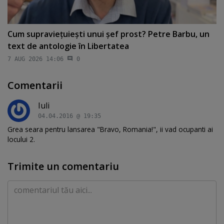
Cum supravieţuieşti unui şef prost? Petre Barbu, un
text de antologie în Libertatea
7 AUG 2026 14:06
0
Comentarii
Iuli
04.04.2016 @ 19:35
Grea seara pentru lansarea "Bravo, Romania!", ii vad ocupanti ai
locului 2.
Trimite un comentariu
Comentariu