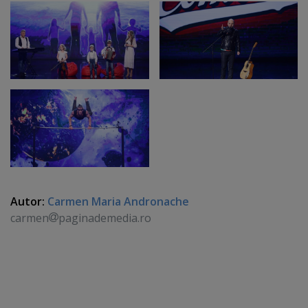
Autor:
Carmen Maria Andronache
carmen
paginademedia.ro