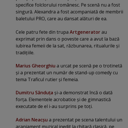
specifice folclorului românesc. Pe scenă nu a fost
singură. Alexandra a fost acompaniată de membrii
baletului PRO, care au dansat alături de ea.
Cele patru fete din trupa
Artgenerator
au
exprimat prin dans o poveste care a avut la bază
iubirea femeii de la sat, răzbunarea, ritualurile şi
tradiţiile.
Marius Gheorghiu
a urcat pe scenă pe o trotinetă
şi a prezentat un număr de stand-up comedy cu
tema Traficul rutier şi femeia.
Dumitru Sănduţa
şi-a demonstrat încă o dată
forţa. Elementele acrobatice şi de gimnastică
executate de el i-au surprins pe toţi.
Adrian Neacşu
a prezentat pe scena talentului un
aranjament muzical inedit la chitară clasică, pe