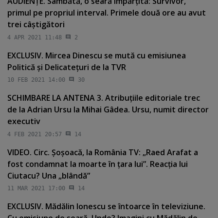
AUDIENŢE. Sâmbătă, o seară împărţită: Survivor,
primul pe propriul interval. Primele două ore au avut
trei câştigători
4 APR 2021 11:48
2
EXCLUSIV. Mircea Dinescu se mută cu emisiunea
Politică şi Delicateţuri de la TVR
10 FEB 2021 14:00
30
SCHIMBARE LA ANTENA 3. Atribuţiile editoriale trec
de la Adrian Ursu la Mihai Gâdea. Ursu, numit director
executiv
4 FEB 2021 20:57
14
VIDEO. Circ. Şoşoacă, la România TV: „Raed Arafat a
fost condamnat la moarte în ţara lui”. Reacţia lui
Ciutacu? Una „blândă”
11 MAR 2021 17:00
14
EXCLUSIV. Mădălin Ionescu se întoarce în televiziune.
Cu emisiune de seară. Unde? Imagini cu Mădălin de