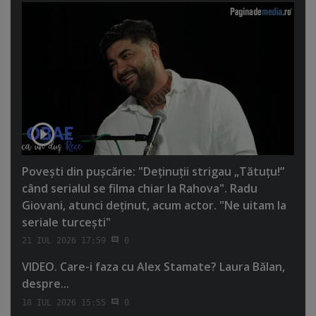
Poveşti din puşcărie: "Deţinuţii strigau „Tătuţu!”
când serialul se filma chiar la Rahova". Radu
Giovani, atunci deţinut, acum actor. "Ne uitam la
seriale turceşti"
21 IUL 2026 17:59
0
VIDEO. Care-i faza cu Alex Stamate? Laura Bălan,
despre...
18 IUL 2026 15:55
0