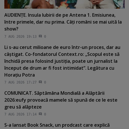
AUDIENŢE. Insula Iubirii de pe Antena 1. Emisiunea,
între primele, dar nu prima. Câţi români se mai uită la
show?
7 AUG 2026 19:13
0
Li s-au cerut milioane de euro într-un proces, dar au
câştigat. Co-fondatorul Context.ro: „Scopul este să
închidă presa folosind justiţia, poate un jurnalist la
început de drum ar fi fost intimidat”. Legătura cu
Horaţiu Potra
7 AUG 2026 17:27
0
COMUNICAT. Săptămâna Mondială a Alăptării
2026:eufy provoacă mamele să spună de ce le este
greu să alăpteze
7 AUG 2026 17:14
0
S-a lansat Book Snack, un prodcast care explică