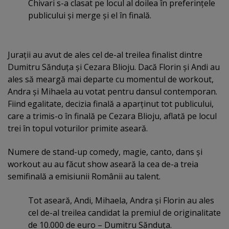
Chivari s-a clasat pe locul al doilea în preferinţele
publicului şi merge şi el în finală.
Juraţii au avut de ales cel de-al treilea finalist dintre
Dumitru Sănduţa şi Cezara Blioju. Dacă Florin şi Andi au
ales să meargă mai departe cu momentul de workout,
Andra şi Mihaela au votat pentru dansul contemporan.
Fiind egalitate, decizia finală a aparţinut tot publicului,
care a trimis-o în finală pe Cezara Blioju, aflată pe locul
trei în topul voturilor primite aseară.
Numere de stand-up comedy, magie, canto, dans şi
workout au au făcut show aseară la cea de-a treia
semifinală a emisiunii Românii au talent.
Tot aseară, Andi, Mihaela, Andra şi Florin au ales
cel de-al treilea candidat la premiul de originalitate
de 10.000 de euro – Dumitru Sănduţa.