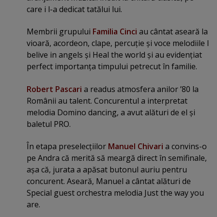
care i l-a dedicat tatălui lui.
Membrii grupului
Familia Cinci
au cântat aseară la
vioară, acordeon, clape, percuţie şi voce melodiile I
belive in angels şi Heal the world şi au evidenţiat
perfect importanţa timpului petrecut în familie.
Robert Pascari
a readus atmosfera anilor ’80 la
Românii au talent. Concurentul a interpretat
melodia Domino dancing, a avut alături de el şi
baletul PRO.
În etapa preselecţiilor
Manuel Chivari
a convins-o
pe Andra că merită să meargă direct în semifinale,
aşa că, jurata a apăsat butonul auriu pentru
concurent. Aseară, Manuel a cântat alături de
Special guest orchestra melodia Just the way you
are.