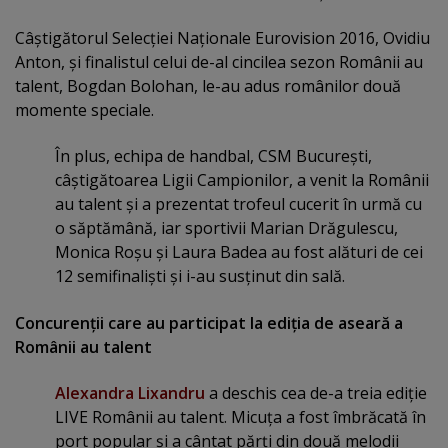
Câştigătorul Selecţiei Naţionale Eurovision 2016, Ovidiu
Anton, şi finalistul celui de-al cincilea sezon Românii au
talent, Bogdan Bolohan, le-au adus românilor două
momente speciale.
În plus, echipa de handbal, CSM Bucureşti,
câştigătoarea Ligii Campionilor, a venit la Românii
au talent şi a prezentat trofeul cucerit în urmă cu
o săptămână, iar sportivii Marian Drăgulescu,
Monica Roşu şi Laura Badea au fost alături de cei
12 semifinalişti şi i-au susţinut din sală.
Concurenţii care au participat la ediţia de aseară a
Românii au talent
Alexandra Lixandru
a deschis cea de-a treia ediţie
LIVE Românii au talent. Micuţa a fost îmbrăcată în
port popular şi a cântat părţi din două melodii