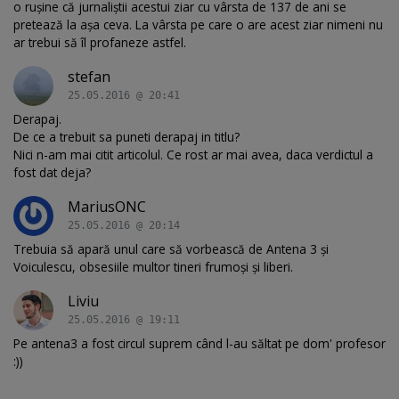
o rușine că jurnaliștii acestui ziar cu vârsta de 137 de ani se
pretează la așa ceva. La vârsta pe care o are acest ziar nimeni nu
ar trebui să îl profaneze astfel.
stefan
25.05.2016 @ 20:41
Derapaj.
De ce a trebuit sa puneti derapaj in titlu?
Nici n-am mai citit articolul. Ce rost ar mai avea, daca verdictul a
fost dat deja?
MariusONC
25.05.2016 @ 20:14
Trebuia să apară unul care să vorbească de Antena 3 și
Voiculescu, obsesiile multor tineri frumoși și liberi.
Liviu
25.05.2016 @ 19:11
Pe antena3 a fost circul suprem când l-au săltat pe dom' profesor
:))