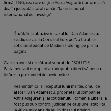
firmă, TNG, cea care deţine Astra Asigurări, ar urma să
dea în judecată statul român "la un tribunal
internaţional de investiţii".
"Încălcările abuzive în cazul lui Dan Adamescu,
studiu de caz la Consiliul Europei", a titrat ieri
cotidianul editat de Medien Holding, pe prima
pagină.
Ziarul a avut şi următorul supratitlu: "SOLUŢIE.
Parlamentarii europeni au adoptat o directivă pentru
întărirea prezumţiei de nevinovăţie"
Reamintim că la începutul lunii martie, omul de
afaceri Dan Adamescu, proprietarul companiei
Astra Asigurări şi al cotidianului România Liberă, a
fost pus sub control judiciar pe cauţiune, stabilită
la 40 de milioane de lei, în dosarul privind