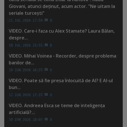
Giovani, atunci deţinut, acum actor. "Ne uitam la
seriale turceşti"
21 IUL 2026 17:59
0
VIDEO. Care-i faza cu Alex Stamate? Laura Bălan,
despre...
18 IUL 2026 15:55
0
VIDEO. Mihai Voinea - Recorder, despre problema
banilor de...
18 IUN 2026 16:27
0
VIDEO. Poate să fie presa înlocuită de AI? E AI-ul
bun...
17 IUN 2026 17:27
0
VIDEO. Andreea Esca se teme de inteligenţa
artificială?...
10 IUN 2026 18:07
0