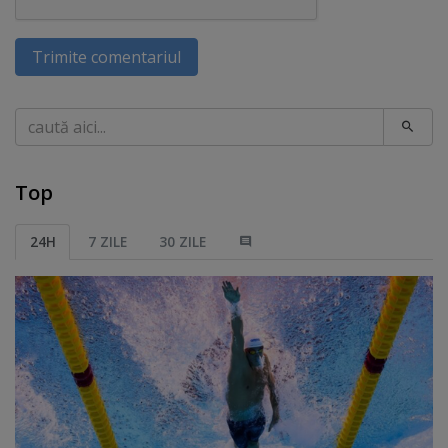
Trimite comentariul
Caută
Top
24H
7 ZILE
30 ZILE