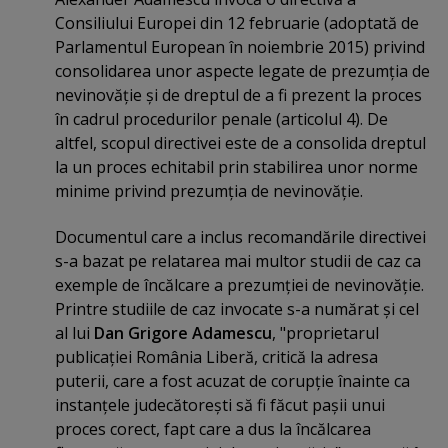
Consiliului Europei din 12 februarie (adoptată de
Parlamentul European în noiembrie 2015) privind
consolidarea unor aspecte legate de prezumţia de
nevinovăţie şi de dreptul de a fi prezent la proces
în cadrul procedurilor penale (articolul 4). De
altfel, scopul directivei este de a consolida dreptul
la un proces echitabil prin stabilirea unor norme
minime privind prezumţia de nevinovăţie.
Documentul care a inclus recomandările directivei
s-a bazat pe relatarea mai multor studii de caz ca
exemple de încălcare a prezumţiei de nevinovăţie.
Printre studiile de caz invocate s-a numărat şi cel
al lui
Dan Grigore Adamescu
, "proprietarul
publicaţiei România Liberă, critică la adresa
puterii, care a fost acuzat de corupţie înainte ca
instanţele judecătoreşti să fi făcut paşii unui
proces corect, fapt care a dus la încălcarea