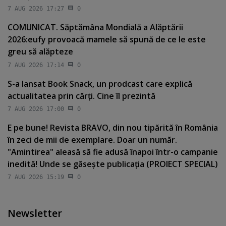
7 AUG 2026 17:27
0
COMUNICAT. Săptămâna Mondială a Alăptării
2026:eufy provoacă mamele să spună de ce le este
greu să alăpteze
7 AUG 2026 17:14
0
S-a lansat Book Snack, un prodcast care explică
actualitatea prin cărţi. Cine îl prezintă
7 AUG 2026 17:00
0
E pe bune! Revista BRAVO, din nou tipărită în România
în zeci de mii de exemplare. Doar un număr.
"Amintirea" aleasă să fie adusă înapoi într-o campanie
inedită! Unde se găseşte publicaţia (PROIECT SPECIAL)
7 AUG 2026 15:19
0
Newsletter