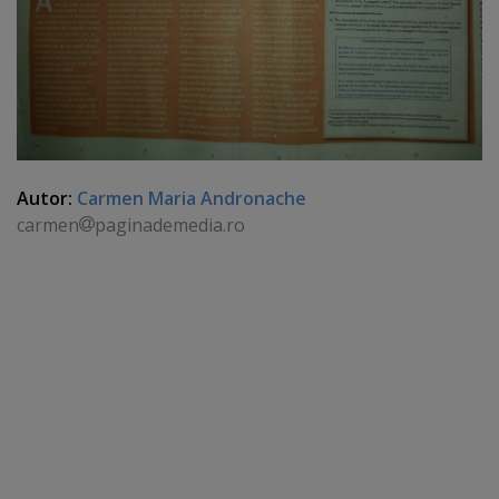
Autor:
Carmen Maria Andronache
carmen
paginademedia.ro