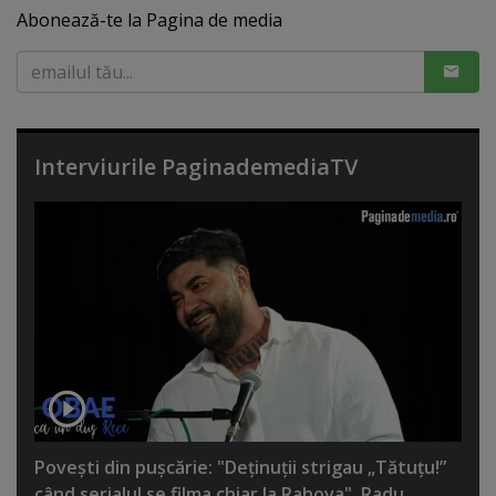
Abonează-te la Pagina de media
Interviurile PaginademediaTV
Poveşti din puşcărie: "Deţinuţii strigau „Tătuţu!”
când serialul se filma chiar la Rahova". Radu