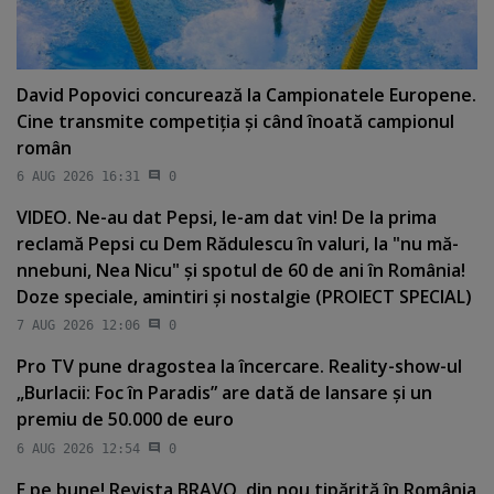
David Popovici concurează la Campionatele Europene.
Cine transmite competiţia şi când înoată campionul
român
6 AUG 2026 16:31
0
VIDEO. Ne-au dat Pepsi, le-am dat vin! De la prima
reclamă Pepsi cu Dem Rădulescu în valuri, la "nu mă-
nnebuni, Nea Nicu" şi spotul de 60 de ani în România!
Doze speciale, amintiri şi nostalgie (PROIECT SPECIAL)
7 AUG 2026 12:06
0
Pro TV pune dragostea la încercare. Reality-show-ul
„Burlacii: Foc în Paradis” are dată de lansare şi un
premiu de 50.000 de euro
6 AUG 2026 12:54
0
E pe bune! Revista BRAVO, din nou tipărită în România