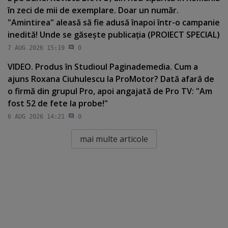
în zeci de mii de exemplare. Doar un număr.
"Amintirea" aleasă să fie adusă înapoi într-o campanie
inedită! Unde se găseşte publicaţia (PROIECT SPECIAL)
7 AUG 2026 15:19
0
VIDEO. Produs în Studioul Paginademedia. Cum a
ajuns Roxana Ciuhulescu la ProMotor? Dată afară de
o firmă din grupul Pro, apoi angajată de Pro TV: "Am
fost 52 de fete la probe!"
6 AUG 2026 14:21
0
mai multe articole