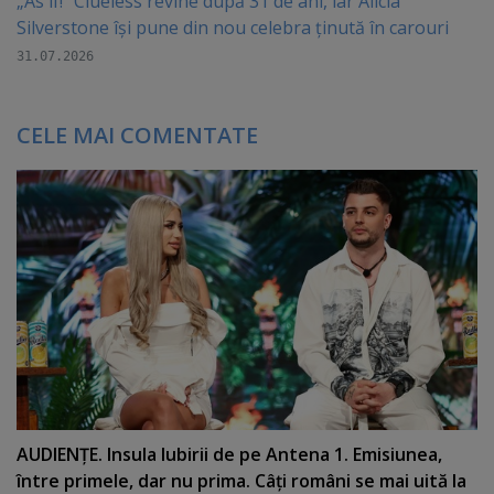
„As if!” Clueless revine după 31 de ani, iar Alicia
Silverstone își pune din nou celebra ținută în carouri
31.07.2026
CELE MAI COMENTATE
AUDIENŢE. Insula Iubirii de pe Antena 1. Emisiunea,
între primele, dar nu prima. Câţi români se mai uită la