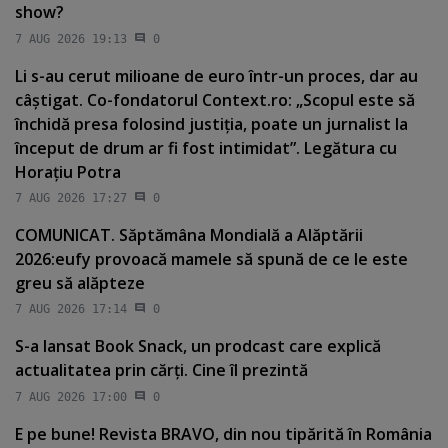
show?
7 AUG 2026 19:13
0
Li s-au cerut milioane de euro într-un proces, dar au
câştigat. Co-fondatorul Context.ro: „Scopul este să
închidă presa folosind justiţia, poate un jurnalist la
început de drum ar fi fost intimidat”. Legătura cu
Horaţiu Potra
7 AUG 2026 17:27
0
COMUNICAT. Săptămâna Mondială a Alăptării
2026:eufy provoacă mamele să spună de ce le este
greu să alăpteze
7 AUG 2026 17:14
0
S-a lansat Book Snack, un prodcast care explică
actualitatea prin cărţi. Cine îl prezintă
7 AUG 2026 17:00
0
E pe bune! Revista BRAVO, din nou tipărită în România