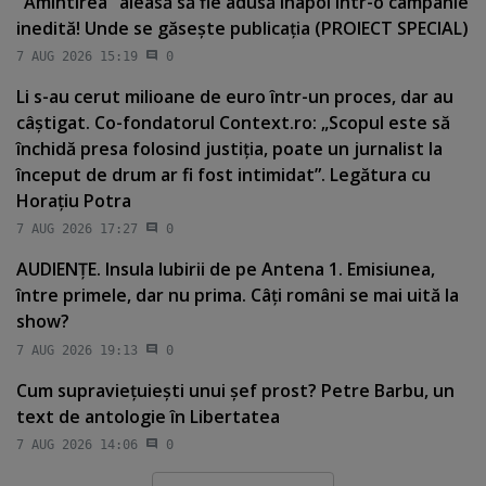
"Amintirea" aleasă să fie adusă înapoi într-o campanie
inedită! Unde se găseşte publicaţia (PROIECT SPECIAL)
7 AUG 2026 15:19
0
Li s-au cerut milioane de euro într-un proces, dar au
câştigat. Co-fondatorul Context.ro: „Scopul este să
închidă presa folosind justiţia, poate un jurnalist la
început de drum ar fi fost intimidat”. Legătura cu
Horaţiu Potra
7 AUG 2026 17:27
0
AUDIENŢE. Insula Iubirii de pe Antena 1. Emisiunea,
între primele, dar nu prima. Câţi români se mai uită la
show?
7 AUG 2026 19:13
0
Cum supravieţuieşti unui şef prost? Petre Barbu, un
text de antologie în Libertatea
7 AUG 2026 14:06
0