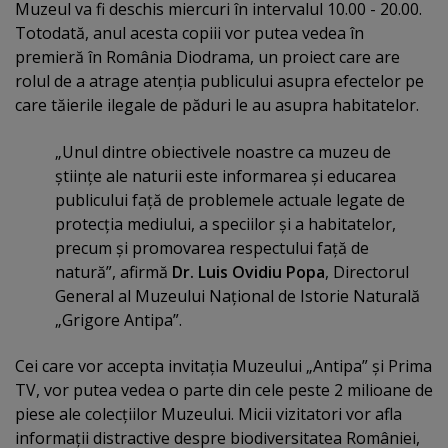
Muzeul va fi deschis miercuri în intervalul 10.00 - 20.00.
Totodată, anul acesta copiii vor putea vedea în
premieră în România Diodrama, un proiect care are
rolul de a atrage atenţia publicului asupra efectelor pe
care tăierile ilegale de păduri le au asupra habitatelor.
„Unul dintre obiectivele noastre ca muzeu de
ştiinţe ale naturii este informarea şi educarea
publicului faţă de problemele actuale legate de
protecţia mediului, a speciilor şi a habitatelor,
precum şi promovarea respectului faţă de
natură”, afirmă
Dr. Luis Ovidiu Popa
, Directorul
General al Muzeului Naţional de Istorie Naturală
„Grigore Antipa”.
Cei care vor accepta invitaţia Muzeului „Antipa” şi Prima
TV, vor putea vedea o parte din cele peste 2 milioane de
piese ale colecţiilor Muzeului. Micii vizitatori vor afla
informaţii distractive despre biodiversitatea României,