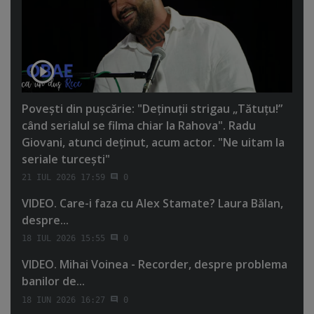
Poveşti din puşcărie: "Deţinuţii strigau „Tătuţu!”
când serialul se filma chiar la Rahova". Radu
Giovani, atunci deţinut, acum actor. "Ne uitam la
seriale turceşti"
21 IUL 2026 17:59
0
VIDEO. Care-i faza cu Alex Stamate? Laura Bălan,
despre...
18 IUL 2026 15:55
0
VIDEO. Mihai Voinea - Recorder, despre problema
banilor de...
18 IUN 2026 16:27
0