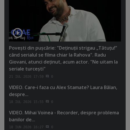
Poveşti din puşcărie: "Deţinuţii strigau „Tătuţu!”
când serialul se filma chiar la Rahova". Radu
Giovani, atunci deţinut, acum actor. "Ne uitam la
seriale turceşti"
21 IUL 2026 17:59
0
VIDEO. Care-i faza cu Alex Stamate? Laura Bălan,
despre...
18 IUL 2026 15:55
0
VIDEO. Mihai Voinea - Recorder, despre problema
banilor de...
18 IUN 2026 16:27
0