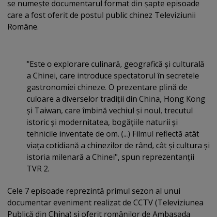
se numeşte documentarul format din şapte episoade
care a fost oferit de postul public chinez Televiziunii
Române.
"Este o explorare culinară, geografică şi culturală
a Chinei, care introduce spectatorul în secretele
gastronomiei chineze. O prezentare plină de
culoare a diverselor tradiţii din China, Hong Kong
şi Taiwan, care îmbină vechiul şi noul, trecutul
istoric şi modernitatea, bogăţiile naturii şi
tehnicile inventate de om. (...) Filmul reflectă atât
viaţa cotidiană a chinezilor de rând, cât şi cultura şi
istoria milenară a Chinei", spun reprezentanţii
TVR 2.
Cele 7 episoade reprezintă primul sezon al unui
documentar eveniment realizat de CCTV (Televiziunea
Publică din China) şi oferit românilor de Ambasada