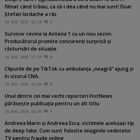
filmat când trăiau, ca să-i dea când nu mai sunt! Doar
Ştefan Iordache a râs
10 AUG 2026 18:14
0
Survivor revine la Antena 1 cu un nou sezon.
Producătorul promite concurenţi surpriză şi
răsturnări de situaţie
10 AUG 2026 17:19
0
Clipurile de pe TikTok cu ambulanţa „neagră” ajung şi
în vizorul CNA.
10 AUG 2026 13:04
0
Unul dintre cei mai vechi reporteri HotNews
părăseşte publicaţia pentru un alt titlu
10 AUG 2026 18:00
0
Andreea Marin şi Andreea Esca, victimele aceluiaşi tip
de deep fake. Cum sunt folosite imaginile vedetelor
TV pentru fraude online