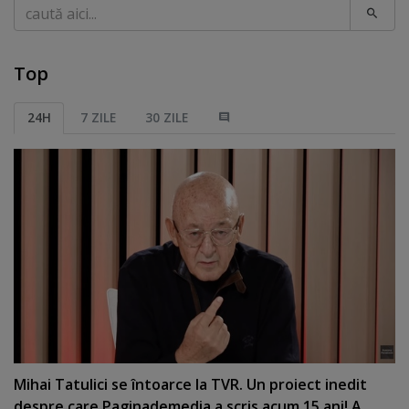
Caută
Top
24H
7 ZILE
30 ZILE
Mihai Tatulici se întoarce la TVR. Un proiect inedit
despre care Paginademedia a scris acum 15 ani! A