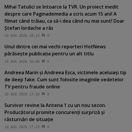
Mihai Tatulici se întoarce la TVR. Un proiect inedit
despre care Paginademedia a scris acum 15 ani! A
filmat când trăiau, ca să-i dea când nu mai sunt! Doar
Ştefan Iordache a râs
10 AUG 2026 18:14
0
Unul dintre cei mai vechi reporteri HotNews
părăseşte publicaţia pentru un alt titlu
10 AUG 2026 18:00
0
Andreea Marin şi Andreea Esca, victimele aceluiaşi tip
de deep fake. Cum sunt folosite imaginile vedetelor
TV pentru fraude online
10 AUG 2026 17:30
0
Survivor revine la Antena 1 cu un nou sezon.
Producătorul promite concurenţi surpriză şi
răsturnări de situaţie
10 AUG 2026 17:19
0