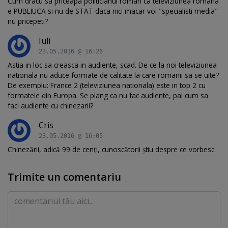
Cum dracu sa priceapa politicianul roman ca televiziunea romana
e PUBLIUCA si nu de STAT daca nici macar voi "specialisti media"
nu pricepeti?
Iuli
23.05.2016 @ 16:26
Astia in loc sa creasca in audiente, scad. De ce la noi televiziunea
nationala nu aduce formate de calitate la care romanii sa se uite?
De exemplu: France 2 (televiziunea nationala) este in top 2 cu
formatele din Europa. Se plang ca nu fac audiente, pai cum sa
faci audiente cu chinezarii?
Cris
23.05.2016 @ 16:05
Chinezării, adică 99 de cenți, cunoscătorii știu despre ce vorbesc.
Trimite un comentariu
Comentariu