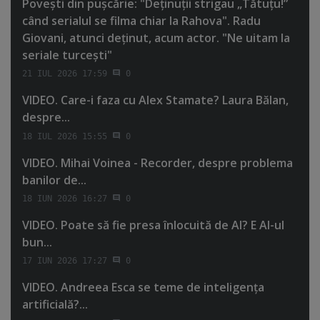
Poveşti din puşcărie: "Deţinuţii strigau „Tătuţu!”
când serialul se filma chiar la Rahova". Radu
Giovani, atunci deţinut, acum actor. "Ne uitam la
seriale turceşti"
21 IUL 2026 17:59
0
VIDEO. Care-i faza cu Alex Stamate? Laura Bălan,
despre...
18 IUL 2026 15:55
0
VIDEO. Mihai Voinea - Recorder, despre problema
banilor de...
18 IUN 2026 16:27
0
VIDEO. Poate să fie presa înlocuită de AI? E AI-ul
bun...
17 IUN 2026 17:27
0
VIDEO. Andreea Esca se teme de inteligenţa
artificială?...