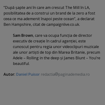
"După şapte ani în care am crescut The Mill în LA,
posibilitatea de a construi un brand de la zero a fost
ceea ce ma ademenit înapoi peste ocean”, a declarat
Ben Hampshire, citat de campaignlive.co.uk.
Sam Brown
, care va ocupa funcţia de director
executiv de creaţie în cadrul agenţiei, este
cunoscut pentru regia unor videoclipuri muzicale
ale unor artişti de top din Marea Britanie, precum
Adele – Rolling in the deep şi James Blunt – You’re
beautiful.
Autor:
Daniel Puisor
redactia
paginademedia.ro