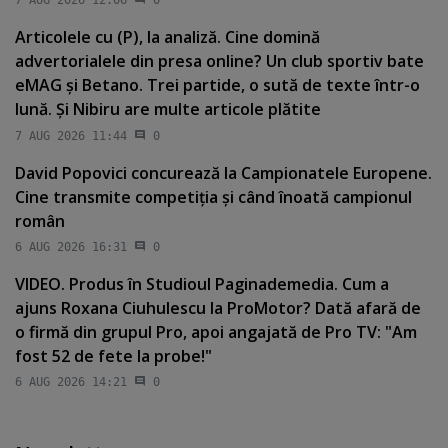
7 AUG 2026 12:06
0
Articolele cu (P), la analiză. Cine domină
advertorialele din presa online? Un club sportiv bate
eMAG şi Betano. Trei partide, o sută de texte într-o
lună. Şi Nibiru are multe articole plătite
7 AUG 2026 11:44
0
David Popovici concurează la Campionatele Europene.
Cine transmite competiţia şi când înoată campionul
român
6 AUG 2026 16:31
0
VIDEO. Produs în Studioul Paginademedia. Cum a
ajuns Roxana Ciuhulescu la ProMotor? Dată afară de
o firmă din grupul Pro, apoi angajată de Pro TV: "Am
fost 52 de fete la probe!"
6 AUG 2026 14:21
0