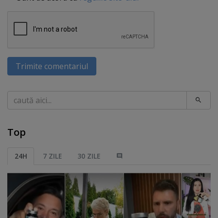
Trimite comentariul
Caută
Top
24H
7 ZILE
30 ZILE