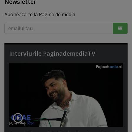
Newsletter
Abonează-te la Pagina de media
Interviurile PaginademediaTV