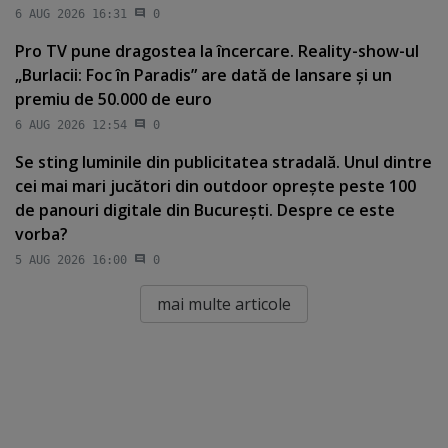
6 AUG 2026 16:31
0
Pro TV pune dragostea la încercare. Reality-show-ul
„Burlacii: Foc în Paradis” are dată de lansare şi un
premiu de 50.000 de euro
6 AUG 2026 12:54
0
Se sting luminile din publicitatea stradală. Unul dintre
cei mai mari jucători din outdoor opreşte peste 100
de panouri digitale din Bucureşti. Despre ce este
vorba?
5 AUG 2026 16:00
0
mai multe articole