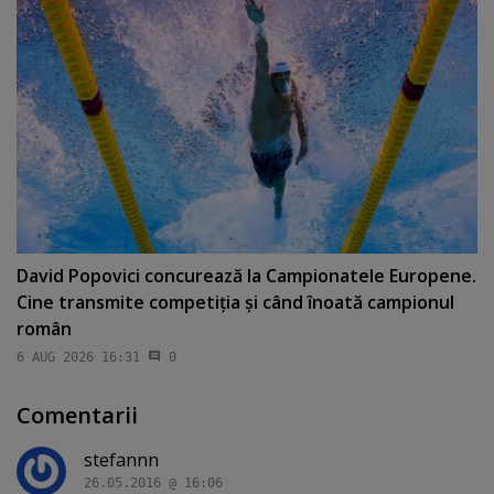
David Popovici concurează la Campionatele Europene.
Cine transmite competiţia şi când înoată campionul
român
6 AUG 2026 16:31
0
Comentarii
stefannn
26.05.2016 @ 16:06