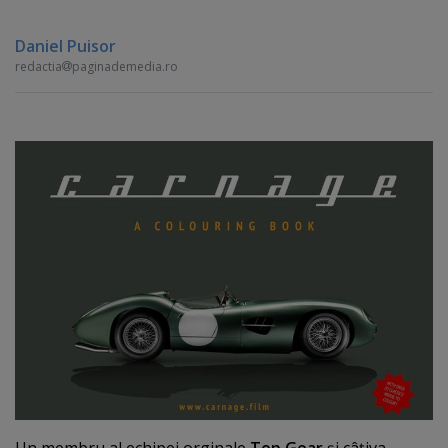
Daniel Puisor
redactia
paginademedia.ro
Un membru al echipei orginale
Top Gear
şi câţiva