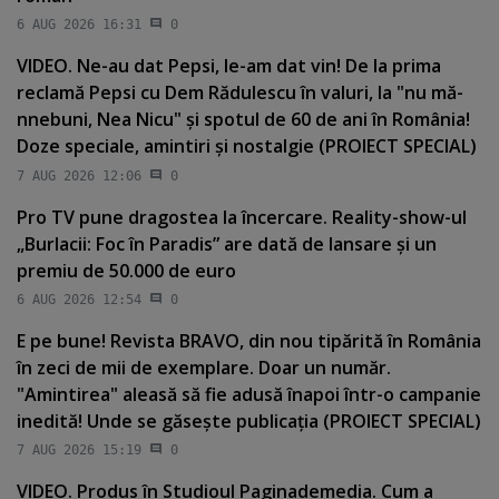
6 AUG 2026 16:31
0
VIDEO. Ne-au dat Pepsi, le-am dat vin! De la prima
reclamă Pepsi cu Dem Rădulescu în valuri, la "nu mă-
nnebuni, Nea Nicu" şi spotul de 60 de ani în România!
Doze speciale, amintiri şi nostalgie (PROIECT SPECIAL)
7 AUG 2026 12:06
0
Pro TV pune dragostea la încercare. Reality-show-ul
„Burlacii: Foc în Paradis” are dată de lansare şi un
premiu de 50.000 de euro
6 AUG 2026 12:54
0
E pe bune! Revista BRAVO, din nou tipărită în România
în zeci de mii de exemplare. Doar un număr.
"Amintirea" aleasă să fie adusă înapoi într-o campanie
inedită! Unde se găseşte publicaţia (PROIECT SPECIAL)
7 AUG 2026 15:19
0
VIDEO. Produs în Studioul Paginademedia. Cum a