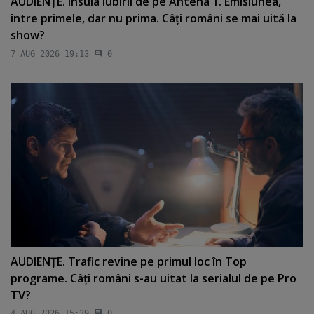
AUDIENŢE. Insula Iubirii de pe Antena 1. Emisiunea,
între primele, dar nu prima. Câţi români se mai uită la
show?
7 AUG 2026 19:13
0
AUDIENŢE. Trafic revine pe primul loc în Top
programe. Câţi români s-au uitat la serialul de pe Pro
TV?
4 AUG 2026 15:39
0