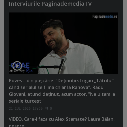
Interviurile PaginademediaTV
Poveşti din puşcărie: "Deţinuţii strigau „Tătuţu!”
când serialul se filma chiar la Rahova". Radu
Giovani, atunci deţinut, acum actor. "Ne uitam la
seriale turceşti"
21 IUL 2026 17:59
0
VIDEO. Care-i faza cu Alex Stamate? Laura Bălan,
despre...