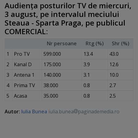
Audienţa posturilor TV de miercuri,
3 august, pe intervalul meciului
Steaua - Sparta Praga, pe publicul
COMERCIAL:
Nr persoane
Rtg (%)
Shr (%)
1
Pro TV
599.000
13.4
43.0
2
Kanal D
175.000
3.9
12.6
3
Antena 1
140.000
3.1
10.0
4
Prima TV
38.000
0.8
2.7
5
Acasa
35.000
0.8
2.5
Autor:
Iulia Bunea
iulia.bunea
paginademedia.ro