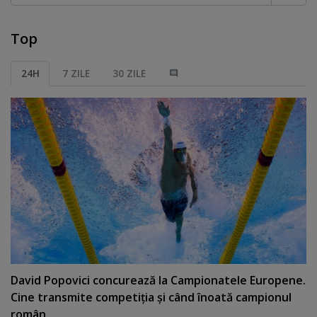
Top
24H
7 ZILE
30 ZILE
David Popovici concurează la Campionatele Europene.
Cine transmite competiţia şi când înoată campionul
român