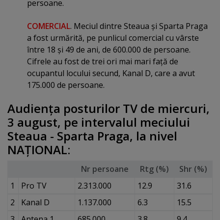
persoane.
COMERCIAL
. Meciul dintre Steaua şi Sparta Praga
a fost urmărită, pe punlicul comercial cu vârste
între 18 şi 49 de ani, de 600.000 de persoane.
Cifrele au fost de trei ori mai mari faţă de
ocupantul locului secund, Kanal D, care a avut
175.000 de persoane.
Audienţa posturilor TV de miercuri,
3 august, pe intervalul meciului
Steaua - Sparta Praga, la nivel
NAŢIONAL:
Nr persoane
Rtg (%)
Shr (%)
1
Pro TV
2.313.000
12.9
31.6
2
Kanal D
1.137.000
6.3
15.5
3
Antena 1
685.000
3.8
9.4