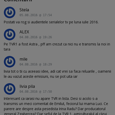
Stela
05.08.2016 @ 17:54
Postati va rog si audientele serialelor tv pe luna iulie 2016.
ALEX
04.08.2016 @ 19:26
Pe TVR1 a fost Astra , pff am crezut ca nici nu e transmis la noi in
tara
mile
04.08.2016 @ 18:29
livia tot o tii cu aceeasi idee, adi cat vrei sa faca reluarile , oamenii
le-au vazut aceste emisiuni, nu se pot uita iar
livia pila
04.08.2016 @ 17:50
Interesant ca iarasi nu apare TVR in lista. Desi si acolo s-a
transmis un meci comentat de Emilut, feciorul lui mama Luci. Ce
parere are despre asta pesedista Irina Radu? Dar producatorul
general Zgabercea? Dar seful de la TVR 1, agriculturalul al cărui