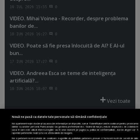
18 IUL 2026 15:55
0
VIDEO. Mihai Voinea - Recorder, despre problema
banilor de...
18 IUN 2026 16:27
0
VIDEO. Poate să fie presa înlocuită de AI? E AI-ul
bun...
17 IUN 2026 17:27
0
VIDEO. Andreea Esca se teme de inteligenţa
artificială?...
10 IUN 2026 18:07
0
Vezi toate
Nouă ne pasă ca datele tale personale să rămână confidențiale
Noi și partenerii noștri stocăm și/sau accesăm informații pe un dispozitiv, cum ar fi identificatori unici în cookie-uri pentru procesarea
datelor cu caracter personal. Puteți accepta sau gestiona preferințele dvs. făcând clic mai jos, inclusiv dreptul dvs. de a obiecta în
cazul în care este utilizat interesul legitim sau în orice moment pe pagina cu politica de confidențialitate. Aceste alegeri vor fi
PRIMA PAGINĂ
POLITICA DE COLECTARE ACORD COOKIE
raportate partenerilor noștri și nu vor afecta datele de navigare.
POLITICA DE CONFIDENȚIALITATE
DESPRE SITE
ECHIPA
Noi si partenerii nostri (retelele de socializare si agentiile de publicitate partenere, precum si furnizorii nostri de servicii de date