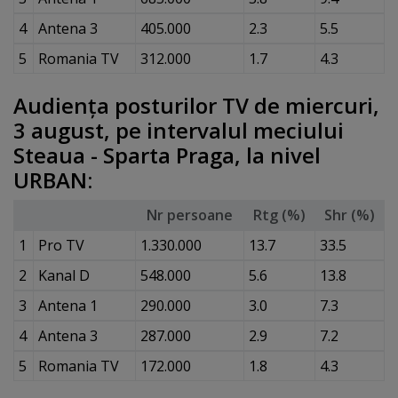
4
Antena 3
405.000
2.3
5.5
5
Romania TV
312.000
1.7
4.3
Audienţa posturilor TV de miercuri,
3 august, pe intervalul meciului
Steaua - Sparta Praga, la nivel
URBAN:
Nr persoane
Rtg (%)
Shr (%)
1
Pro TV
1.330.000
13.7
33.5
2
Kanal D
548.000
5.6
13.8
3
Antena 1
290.000
3.0
7.3
4
Antena 3
287.000
2.9
7.2
5
Romania TV
172.000
1.8
4.3