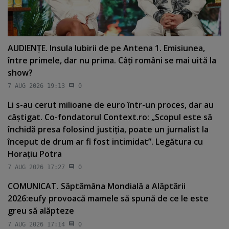
AUDIENŢE. Insula Iubirii de pe Antena 1. Emisiunea,
între primele, dar nu prima. Câţi români se mai uită la
show?
7 AUG 2026 19:13
0
Li s-au cerut milioane de euro într-un proces, dar au
câştigat. Co-fondatorul Context.ro: „Scopul este să
închidă presa folosind justiţia, poate un jurnalist la
început de drum ar fi fost intimidat”. Legătura cu
Horaţiu Potra
7 AUG 2026 17:27
0
COMUNICAT. Săptămâna Mondială a Alăptării
2026:eufy provoacă mamele să spună de ce le este
greu să alăpteze
7 AUG 2026 17:14
0