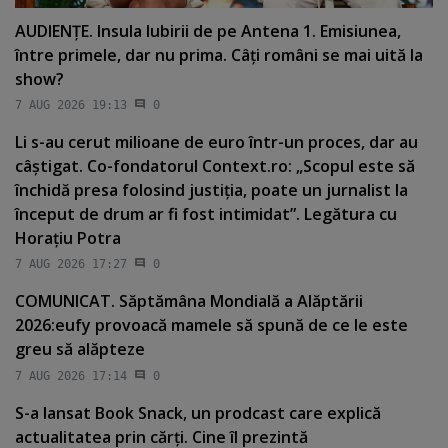
AUDIENŢE. Insula Iubirii de pe Antena 1. Emisiunea,
între primele, dar nu prima. Câţi români se mai uită la
show?
7 AUG 2026 19:13
0
Li s-au cerut milioane de euro într-un proces, dar au
câştigat. Co-fondatorul Context.ro: „Scopul este să
închidă presa folosind justiţia, poate un jurnalist la
început de drum ar fi fost intimidat”. Legătura cu
Horaţiu Potra
7 AUG 2026 17:27
0
COMUNICAT. Săptămâna Mondială a Alăptării
2026:eufy provoacă mamele să spună de ce le este
greu să alăpteze
7 AUG 2026 17:14
0
S-a lansat Book Snack, un prodcast care explică
actualitatea prin cărţi. Cine îl prezintă