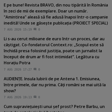
E pe bune! Revista BRAVO, din nou tipărită în România
în zeci de mii de exemplare. Doar un număr.
"Amintirea" aleasă să fie adusă înapoi într-o campanie
inedită! Unde se găseşte publicaţia (PROIECT SPECIAL)
7 AUG 2026 15:19
0
Li s-au cerut milioane de euro într-un proces, dar au
câştigat. Co-fondatorul Context.ro: „Scopul este să
închidă presa folosind justiţia, poate un jurnalist la
început de drum ar fi fost intimidat”. Legătura cu
Horaţiu Potra
7 AUG 2026 17:27
0
AUDIENŢE. Insula Iubirii de pe Antena 1. Emisiunea,
între primele, dar nu prima. Câţi români se mai uită la
show?
7 AUG 2026 19:13
0
Cum supravieţuieşti unui şef prost? Petre Barbu, un