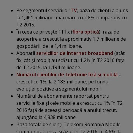
Pe segmentul serviciilor
TV
, baza de clienţi a ajuns
la 1,461 milioane, mai mare cu 2,8% comparativ cu
T2 2015.
În ceea ce priveşte FTTx (
fibra optică
), raza de
acoperire a crescut la aproximativ 1,7 milioane de
gospodării, de la 1,4 milioane.
Abonaţii
serviciilor de Internet broadband
(atât
fix, cât şi mobil) au scăzut cu 1,2% în T2 2016 faţă
de T2 2015, la 1,194 milioane.
Numărul clienţilor de telefonie fixă şi mobilă
a
crescut cu 1%, la 2,183 milioane, pe fondul
evoluţiei pozitive a segmentului mobil.
Numărul de abonamente raportat pentru
serviciile fixe şi cele mobile a crescut cu 1% în T2
2016 faţă de aceeaşi perioadă a anului trecut,
ajungând la 4,838 milioane.
Baza totală de clienţi Telekom Romania Mobile
Communications a scăzut în T2 2016 cu 4,6%, la