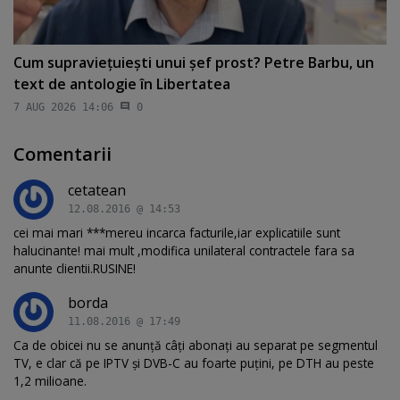
Cum supravieţuieşti unui şef prost? Petre Barbu, un
text de antologie în Libertatea
7 AUG 2026 14:06
0
Comentarii
cetatean
12.08.2016 @ 14:53
cei mai mari ***mereu incarca facturile,iar explicatiile sunt
halucinante! mai mult ,modifica unilateral contractele fara sa
anunte clientii.RUSINE!
borda
11.08.2016 @ 17:49
Ca de obicei nu se anunță câți abonați au separat pe segmentul
TV, e clar că pe IPTV și DVB-C au foarte puțini, pe DTH au peste
1,2 milioane.