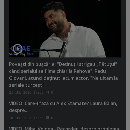
Poveşti din puşcărie: "Deţinuţii strigau „Tătuţu!”
când serialul se filma chiar la Rahova". Radu
Giovani, atunci deţinut, acum actor. "Ne uitam la
seriale turceşti"
21 IUL 2026 17:59
0
VIDEO. Care-i faza cu Alex Stamate? Laura Bălan,
despre...
18 IUL 2026 15:55
0
VIDEO. Mihai Voinea - Recorder, despre problema