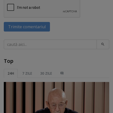
Trimite comentariul
Caută
Top
24H
7 ZILE
30 ZILE