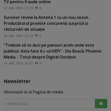
TV pentru fraude online
10 AUG 2026 17:30
0
Survivor revine la Antena 1 cu un nou sezon.
Producătorul promite concurenţi surpriză şi
răsturnări de situaţie
10 AUG 2026 17:19
0
"Trebuie să te duci pe panouri acolo unde este
publicul. Asta face A.I.-ul HEPI" - Dio Boacă, Phoenix
Media. - Totul despre Digital Outdoor
10 AUG 2026 14:07
0
Newsletter
Abonează-te la Pagina de media