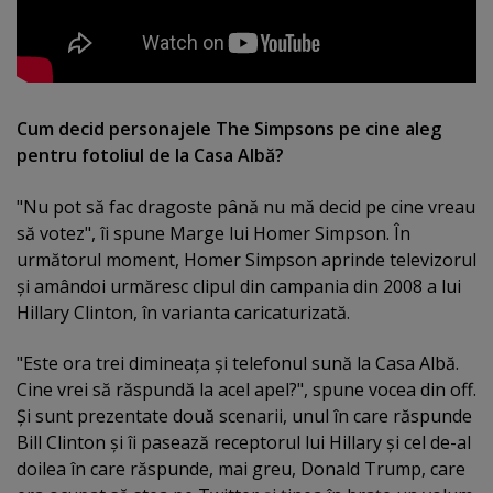
Cum decid personajele The Simpsons pe cine aleg
pentru fotoliul de la Casa Albă?
"Nu pot să fac dragoste până nu mă decid pe cine vreau
să votez", îi spune Marge lui Homer Simpson. În
următorul moment, Homer Simpson aprinde televizorul
şi amândoi urmăresc clipul din campania din 2008 a lui
Hillary Clinton, în varianta caricaturizată.
"Este ora trei dimineaţa şi telefonul sună la Casa Albă.
Cine vrei să răspundă la acel apel?", spune vocea din off.
Şi sunt prezentate două scenarii, unul în care răspunde
Bill Clinton şi îi pasează receptorul lui Hillary şi cel de-al
doilea în care răspunde, mai greu, Donald Trump, care