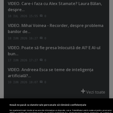
VIDEO. Care-i faza cu Alex Stamate? Laura Bălan,
despre...
18 IUL 2026 15:55
0
VIDEO. Mihai Voinea - Recorder, despre problema
banilor de...
18 IUN 2026 16:27
0
VIDEO. Poate să fie presa înlocuită de AI? E AI-ul
bun...
17 IUN 2026 17:27
0
VIDEO. Andreea Esca se teme de inteligenţa
artificială?...
10 IUN 2026 18:07
0
Vezi toate
Nouă ne pasă ca datele tale personale să rămână confidențiale
Noi și partenerii noștri stocăm și/sau accesăm informații pe un dispozitiv, cum ar fi identificatori unici în cookie-uri pentru procesarea
datelor cu caracter personal. Puteți accepta sau gestiona preferințele dvs. făcând clic mai jos, inclusiv dreptul dvs. de a obiecta în