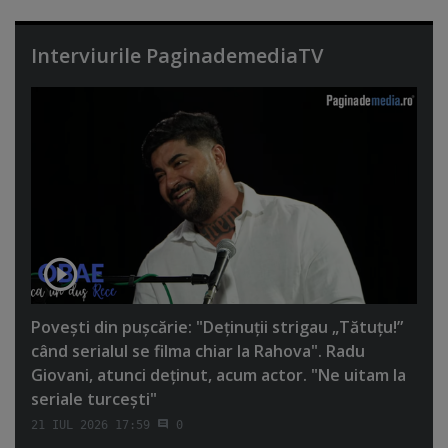
Interviurile PaginademediaTV
Poveşti din puşcărie: "Deţinuţii strigau „Tătuţu!”
când serialul se filma chiar la Rahova". Radu
Giovani, atunci deţinut, acum actor. "Ne uitam la
seriale turceşti"
21 IUL 2026 17:59
0