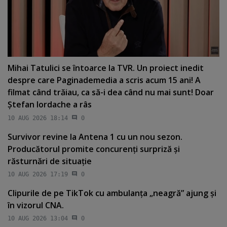
Mihai Tatulici se întoarce la TVR. Un proiect inedit
despre care Paginademedia a scris acum 15 ani! A
filmat când trăiau, ca să-i dea când nu mai sunt! Doar
Ştefan Iordache a râs
10 AUG 2026 18:14
0
Survivor revine la Antena 1 cu un nou sezon.
Producătorul promite concurenţi surpriză şi
răsturnări de situaţie
10 AUG 2026 17:19
0
Clipurile de pe TikTok cu ambulanţa „neagră” ajung şi
în vizorul CNA.
10 AUG 2026 13:04
0