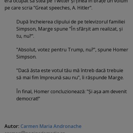
era ocupat să stea pe Twitter şi ţinea în braţe un volum
pe care scria "Great speeches, A. Hitler".
După încheierea clipului de pe televizorul familiei
Simpson, Marge spune "În sfârşit am realizat, şi
tu, nu?".
"Absolut, votez pentru Trump, nu?", spune Homer
Simpson.
"Dacă ăsta este votul tău mă întreb dacă trebuie
să mai fim împreună sau nu", îi răspunde Marge.
În final, Homer concluzionează: "Şi aşa am devenit
democrat!"
Autor:
Carmen Maria Andronache