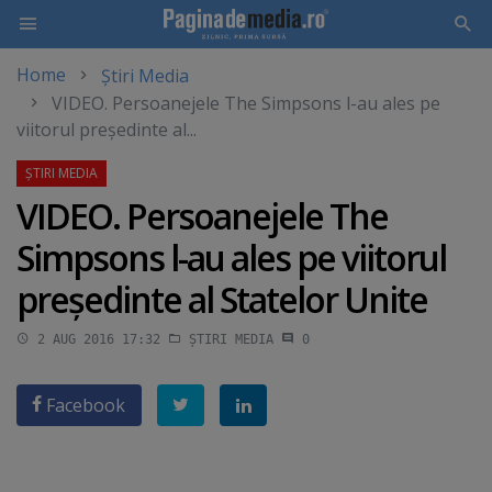
Home
Știri Media
Skip
VIDEO. Persoanejele The Simpsons l-au ales pe
to
viitorul preşedinte al...
main
content
VIDEO. Persoanejele The
Simpsons l-au ales pe viitorul
preşedinte al Statelor Unite
2 AUG 2016 17:32
ȘTIRI MEDIA
0
Facebook