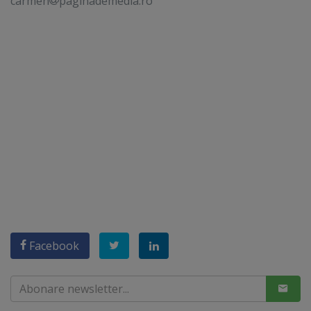
carmen
paginademedia.ro
Facebook