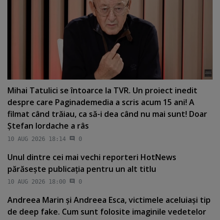
Mihai Tatulici se întoarce la TVR. Un proiect inedit
despre care Paginademedia a scris acum 15 ani! A
filmat când trăiau, ca să-i dea când nu mai sunt! Doar
Ştefan Iordache a râs
10 AUG 2026 18:14
0
Unul dintre cei mai vechi reporteri HotNews
părăseşte publicaţia pentru un alt titlu
10 AUG 2026 18:00
0
Andreea Marin şi Andreea Esca, victimele aceluiaşi tip
de deep fake. Cum sunt folosite imaginile vedetelor