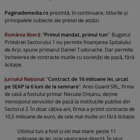
Paginademedia.ro
prezintă, în continuare, titlurile şi
principalele subiecte ale presei de astăzi.
România liberă
: "
Primul mandat, primul tun
". Bugetul
Primăriei Sectorului 1 nu permite finanţarea Spitalului
de Arşi, spune primarul Daniel Tudorache. Dar permite
încheierea de contracte inutile cu societăţi de pază, fără
licitaţie.
Jurnalul Naţional
: "
Contract de 16 milioane lei, urcat
pe SEAP la 6 luni de la semnare
". Ares Guard SRL, firma
de casă a fostului primar Neculai Onţanu, deţine
monopolul serviciilor de pază la instituţiile publice din
Sectorul 2. În doar câţiva ani, firma a primit contracte de
10,5 milioane de euro, de cele mai multe ori fără licitaţie.
Ultimul tun a fost şi cel mai mare: peste 11
milioane de lei, prin negociere directă. În plus,