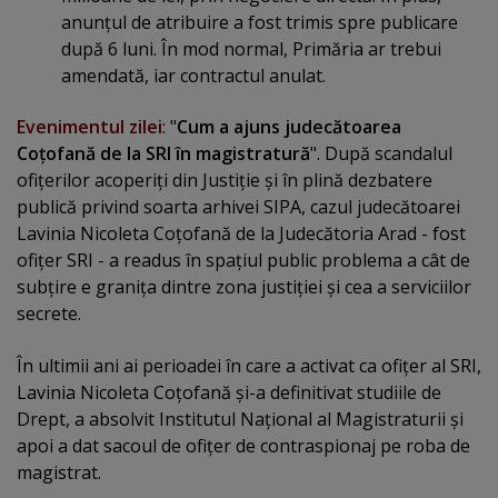
anunţul de atribuire a fost trimis spre publicare
după 6 luni. În mod normal, Primăria ar trebui
amendată, iar contractul anulat.
Evenimentul zilei
: "
Cum a ajuns judecătoarea
Coţofană de la SRI în magistratură
". După scandalul
ofiţerilor acoperiţi din Justiţie şi în plină dezbatere
publică privind soarta arhivei SIPA, cazul judecătoarei
Lavinia Nicoleta Coţofană de la Judecătoria Arad - fost
ofiţer SRI - a readus în spaţiul public problema a cât de
subţire e graniţa dintre zona justiţiei şi cea a serviciilor
secrete.
În ultimii ani ai perioadei în care a activat ca ofiţer al SRI,
Lavinia Nicoleta Coţofană şi-a definitivat studiile de
Drept, a absolvit Institutul Naţional al Magistraturii şi
apoi a dat sacoul de ofiţer de contraspionaj pe roba de
magistrat.