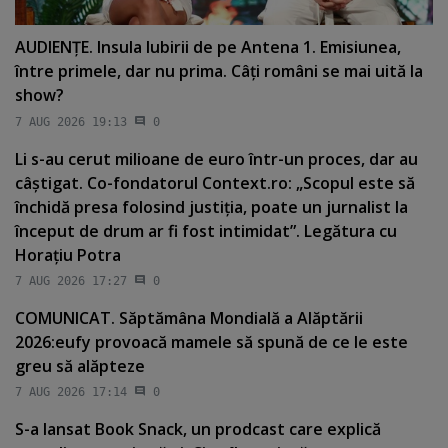
AUDIENŢE. Insula Iubirii de pe Antena 1. Emisiunea,
între primele, dar nu prima. Câţi români se mai uită la
show?
7 AUG 2026 19:13
0
Li s-au cerut milioane de euro într-un proces, dar au
câştigat. Co-fondatorul Context.ro: „Scopul este să
închidă presa folosind justiţia, poate un jurnalist la
început de drum ar fi fost intimidat”. Legătura cu
Horaţiu Potra
7 AUG 2026 17:27
0
COMUNICAT. Săptămâna Mondială a Alăptării
2026:eufy provoacă mamele să spună de ce le este
greu să alăpteze
7 AUG 2026 17:14
0
S-a lansat Book Snack, un prodcast care explică