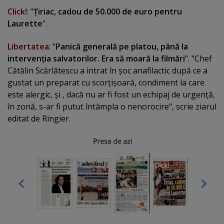
Click!
: "
Ţiriac, cadou de 50.000 de euro pentru
Laurette
".
Libertatea
: "
Panică generală pe platou, până la
intervenţia salvatorilor. Era să moară la filmări
". "Chef
Cătălin Scărlătescu a intrat în şoc anafilactic după ce a
gustat un preparat cu scorţişoară, condiment la care
este alergic, şi , dacă nu ar fi fost un echipaj de urgenţă,
în zonă, s-ar fi putut întâmpla o nenorocire", scrie ziarul
editat de Ringier.