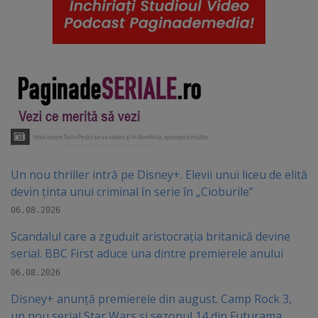
Un nou thriller intră pe Disney+. Elevii unui liceu de elită
devin ținta unui criminal în serie în „Cioburile”
06.08.2026
Scandalul care a zguduit aristocrația britanică devine
serial. BBC First aduce una dintre premierele anului
06.08.2026
Disney+ anunță premierele din august. Camp Rock 3,
un nou serial Star Wars și sezonul 14 din Futurama,