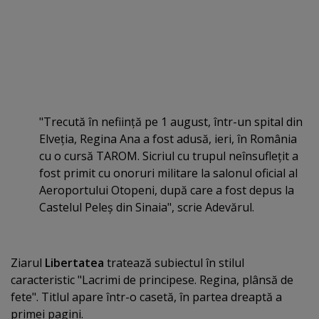
"Trecută în nefiinţă pe 1 august, într-un spital din
Elveţia, Regina Ana a fost adusă, ieri, în România
cu o cursă TAROM. Sicriul cu trupul neînsufleţit a
fost primit cu onoruri militare la salonul oficial al
Aeroportului Otopeni, după care a fost depus la
Castelul Peleş din Sinaia", scrie Adevărul.
Ziarul
Libertatea
tratează subiectul în stilul
caracteristic "Lacrimi de principese. Regina, plânsă de
fete". Titlul apare într-o casetă, în partea dreaptă a
primei pagini.