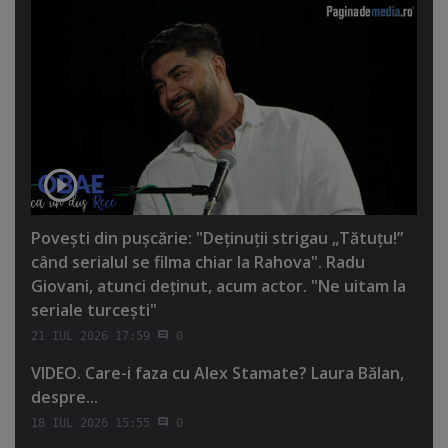
Poveşti din puşcărie: "Deţinuţii strigau „Tătuţu!”
când serialul se filma chiar la Rahova". Radu
Giovani, atunci deţinut, acum actor. "Ne uitam la
seriale turceşti"
21 IUL 2026 17:59
0
VIDEO. Care-i faza cu Alex Stamate? Laura Bălan,
despre...
18 IUL 2026 15:55
0