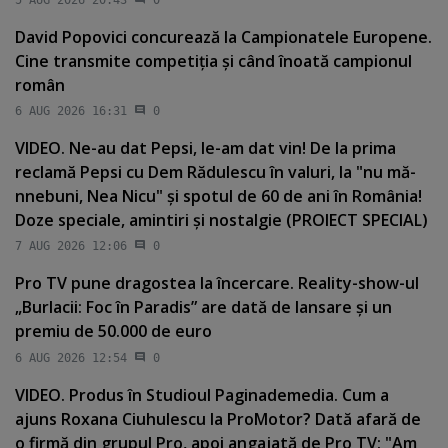
David Popovici concurează la Campionatele Europene.
Cine transmite competiţia şi când înoată campionul
român
6 AUG 2026 16:31
0
VIDEO. Ne-au dat Pepsi, le-am dat vin! De la prima
reclamă Pepsi cu Dem Rădulescu în valuri, la "nu mă-
nnebuni, Nea Nicu" şi spotul de 60 de ani în România!
Doze speciale, amintiri şi nostalgie (PROIECT SPECIAL)
7 AUG 2026 12:06
0
Pro TV pune dragostea la încercare. Reality-show-ul
„Burlacii: Foc în Paradis” are dată de lansare şi un
premiu de 50.000 de euro
6 AUG 2026 12:54
0
VIDEO. Produs în Studioul Paginademedia. Cum a
ajuns Roxana Ciuhulescu la ProMotor? Dată afară de
o firmă din grupul Pro, apoi angajată de Pro TV: "Am