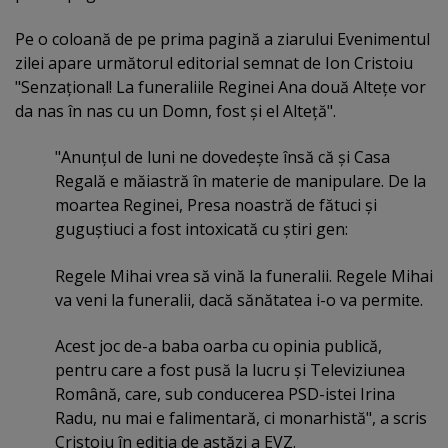
Pe o coloană de pe prima pagină a ziarului Evenimentul
zilei apare următorul editorial semnat de Ion Cristoiu
"Senzaţional! La funeraliile Reginei Ana două Alteţe vor
da nas în nas cu un Domn, fost şi el Alteţă".
"Anunţul de luni ne dovedeşte însă că şi Casa
Regală e măiastră în materie de manipulare. De la
moartea Reginei, Presa noastră de fătuci şi
guguştiuci a fost intoxicată cu ştiri gen:
Regele Mihai vrea să vină la funeralii. Regele Mihai
va veni la funeralii, dacă sănătatea i-o va permite.
Acest joc de-a baba oarba cu opinia publică,
pentru care a fost pusă la lucru şi Televiziunea
Română, care, sub conducerea PSD-istei Irina
Radu, nu mai e falimentară, ci monarhistă", a scris
Cristoiu în ediţia de astăzi a EVZ.