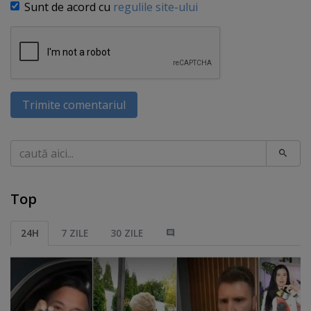
Sunt de acord cu
regulile site-ului
Trimite comentariul
Caută
Top
24H
7 ZILE
30 ZILE