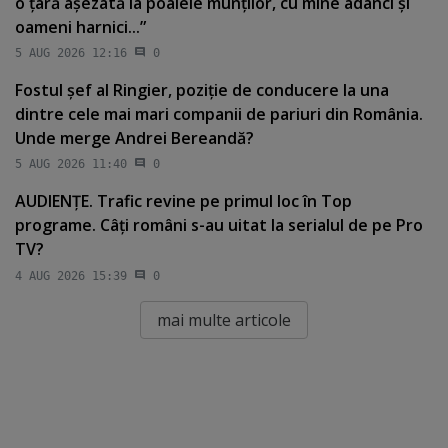
o ţară aşezată la poalele munţilor, cu mine adânci şi
oameni harnici...”
5 AUG 2026 12:16
0
Fostul şef al Ringier, poziţie de conducere la una
dintre cele mai mari companii de pariuri din România.
Unde merge Andrei Bereandă?
5 AUG 2026 11:40
0
AUDIENŢE. Trafic revine pe primul loc în Top
programe. Câţi români s-au uitat la serialul de pe Pro
TV?
4 AUG 2026 15:39
0
mai multe articole