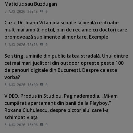
Maticiuc sau Buzdugan
5 AUG 2026 20:43
0
Cazul Dr. Ioana Vitamina scoate la iveală o situaţie
mult mai amplă: netul, plin de reclame cu doctori care
promovează suplimente alimentare. Exemple
5 AUG 2026 18:16
0
Se sting luminile din publicitatea stradală. Unul dintre
cei mai mari jucători din outdoor opreşte peste 100
de panouri digitale din Bucureşti. Despre ce este
vorba?
5 AUG 2026 16:00
0
VIDEO. Produs în Studioul Paginademedia. „Mi-am
cumpărat apartament din banii de la Playboy.”
Roxana Ciuhulescu, despre pictorialul care i-a
schimbat viaţa
5 AUG 2026 15:06
0