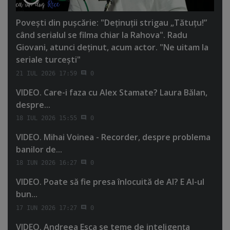
Poveşti din puşcărie: "Deţinuţii strigau „Tătuţu!”
când serialul se filma chiar la Rahova". Radu
Giovani, atunci deţinut, acum actor. "Ne uitam la
seriale turceşti"
21 IUL 2026 17:59
0
VIDEO. Care-i faza cu Alex Stamate? Laura Bălan,
despre...
18 IUL 2026 15:55
0
VIDEO. Mihai Voinea - Recorder, despre problema
banilor de...
18 IUN 2026 16:27
0
VIDEO. Poate să fie presa înlocuită de AI? E AI-ul
bun...
17 IUN 2026 17:27
0
VIDEO. Andreea Esca se teme de inteligenţa