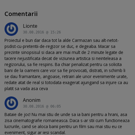
Comentarii
Lionte
30.08.2016 @ 15:26
Proiectul e bun dar daca tot la alde Carmazan sau alt-netot-
psdist-cu-pretentii-de-regizor se duc, e degeaba. Macar sa
prezinte sinopsisul si daca are mai mult de 2 minute legate de
tacere nejustificata decat de viziunea artistica si neinteleasa a
regizorului, sa fie respins. Ba chiar penalizat pentru ca solicita
bani de la oameni care vor sa fie provocati, distrati, in schimb li
se dau framantare, angoase, retrairi ale unor evenimente urate,
redate atat de real si totodata exagerat ajungand sa injure ca au
platit sa vada asa ceva
Anonim
30.08.2016 @ 06:05
Bataie de joc! Nu mai stiu de unde sa ia bani pentru a hrani, asa
zisa cinematografie romaneasca. Daca s-ar stii cum functioneaza
lucrurile, cand se aloca banii pentru un film sau mai stiu eu ce
eveniment, sigur ar iesi scandal.