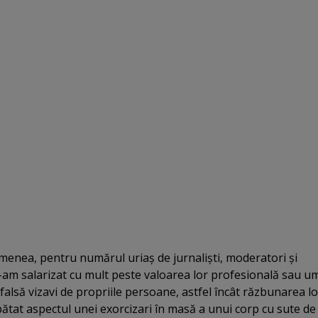
emenea, pentru numărul uriaş de jurnalişti, moderatori şi
-am salarizat cu mult peste valoarea lor profesională sau u
alsă vizavi de propriile persoane, astfel încât răzbunarea lo
pătat aspectul unei exorcizari în masă a unui corp cu sute de