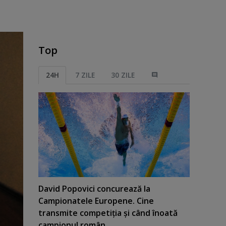
Top
24H
7 ZILE
30 ZILE
David Popovici concurează la
Campionatele Europene. Cine
transmite competiţia şi când înoată
campionul român