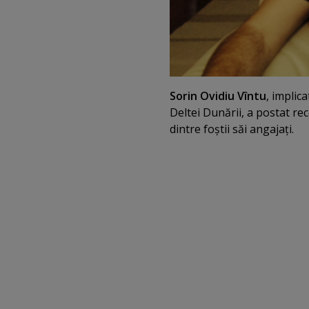
Sorin Ovidiu Vîntu
, implica
Deltei Dunării, a postat re
dintre foştii săi angajaţi.