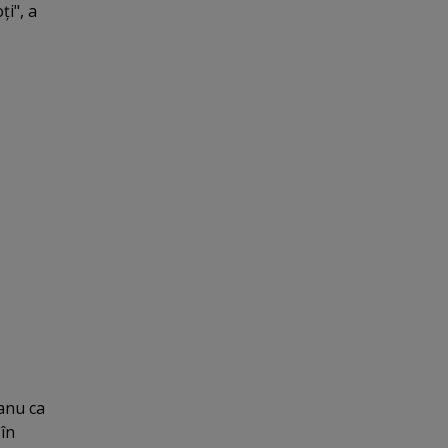
ţi", a
eanu ca
în