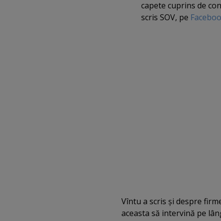
capete cuprins de convu
scris SOV, pe
Facebo
Vîntu a scris şi despre firm
aceasta să intervină pe lâ