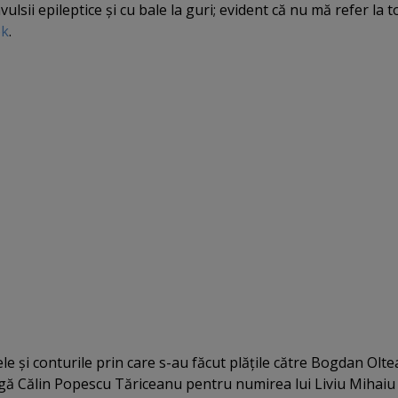
lsii epileptice şi cu bale la guri; evident că nu mă refer la to
ok
.
ele şi conturile prin care s-au făcut plăţile către Bogdan Olt
ngă Călin Popescu Tăriceanu pentru numirea lui Liviu Mihaiu 