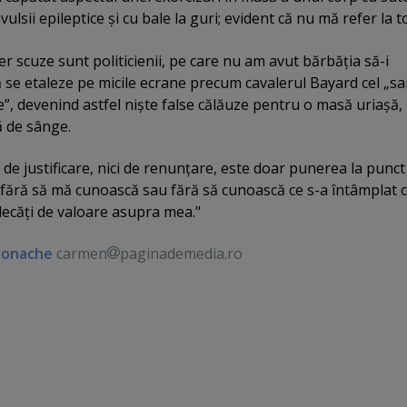
lsii epileptice şi cu bale la guri; evident că nu mă refer la to
cer scuze sunt politicienii, pe care nu am avut bărbăţia să-i
ă se etaleze pe micile ecrane precum cavalerul Bayard cel „s
”, devenind astfel nişte false călăuze pentru o masă uriaşă,
ă de sânge.
i de justificare, nici de renunţare, este doar punerea la punct
, fără să mă cunoască sau fără să cunoască ce s-a întâmplat 
decăţi de valoare asupra mea."
ronache
carmen
paginademedia.ro