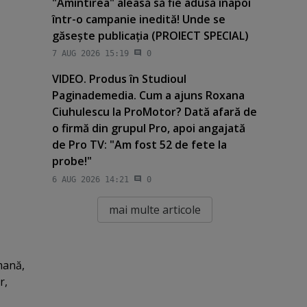
"Amintirea" aleasă să fie adusă înapoi
într-o campanie inedită! Unde se
găseşte publicaţia (PROIECT SPECIAL)
7 AUG 2026 15:19
0
VIDEO. Produs în Studioul
Paginademedia. Cum a ajuns Roxana
Ciuhulescu la ProMotor? Dată afară de
o firmă din grupul Pro, apoi angajată
de Pro TV: "Am fost 52 de fete la
probe!"
6 AUG 2026 14:21
0
mai multe articole
mană,
r,