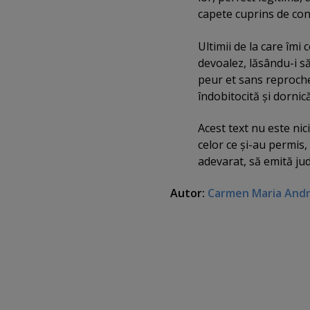
capete cuprins de convu
Ultimii de la care îmi 
devoalez, lăsându-i s
peur et sans reproche
îndobitocită şi dornic
Acest text nu este nic
celor ce şi-au permis
adevarat, să emită ju
Autor:
Carmen Maria And