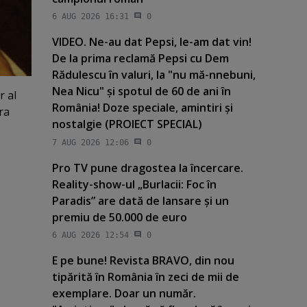
6 AUG 2026 16:31
0
VIDEO. Ne-au dat Pepsi, le-am dat vin!
De la prima reclamă Pepsi cu Dem
Rădulescu în valuri, la "nu mă-nnebuni,
Nea Nicu" şi spotul de 60 de ani în
r al
România! Doze speciale, amintiri şi
ra
nostalgie (PROIECT SPECIAL)
7 AUG 2026 12:06
0
Pro TV pune dragostea la încercare.
Reality-show-ul „Burlacii: Foc în
Paradis” are dată de lansare şi un
premiu de 50.000 de euro
6 AUG 2026 12:54
0
E pe bune! Revista BRAVO, din nou
tipărită în România în zeci de mii de
exemplare. Doar un număr.