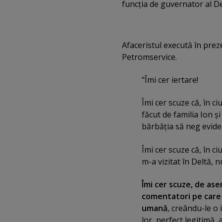
funcţia de guvernator al Del
Afaceristul execută în prez
Petromservice.
"Îmi cer iertare!
Îmi cer scuze că, în c
făcut de familia Ion 
bărbăţia să neg eviden
Îmi cer scuze că, în 
m-a vizitat în Deltă, 
Îmi cer scuze, de ase
comentatori pe care 
umană
, creându-le o 
lor, perfect legitimă,