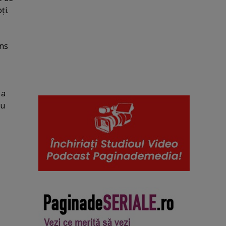
ţi.
ans
 a
cu