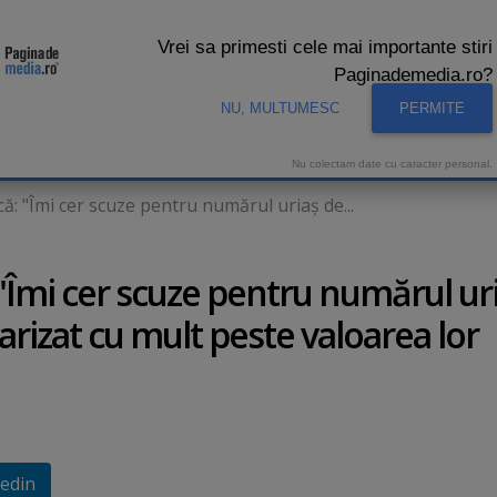
Vrei sa primesti cele mai importante stiri
Paginademedia.ro?
NU, MULTUMESC
PERMITE
CNA
INTERVIURI VIDEO
STUDIO VIDEO
AUDIENTE 
Nu colectam date cu caracter personal.
că: "Îmi cer scuze pentru numărul uriaş de...
 "Îmi cer scuze pentru numărul ur
larizat cu mult peste valoarea lor
edin