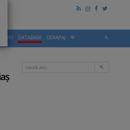
RADIO
DATABASE
DERAPAJ
Caută
iaş