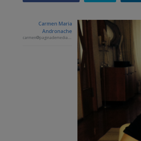
Carmen Maria
Andronache
carmen
paginademedia.ro