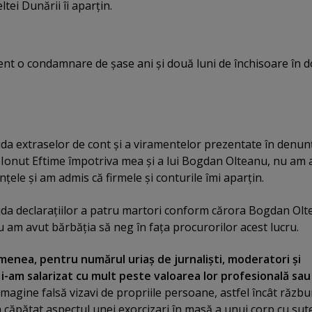
tei Dunării îi aparţin.
ent o condamnare de şase ani şi două luni de închisoare în 
iuda extraselor de cont şi a viramentelor prezentate în denun
şi Ionut Eftime împotriva mea şi a lui Bogdan Olteanu, nu am 
ţele şi am admis că firmele şi conturile îmi aparţin.
ciuda declaraţiilor a patru martori conform cărora Bogdan Ol
nu am avut bărbăţia să neg în faţa procurorilor acest lucru.
menea, pentru numărul uriaş de jurnalişti, moderatori şi
i-am salarizat cu mult peste valoarea lor profesională sau
imagine falsă vizavi de propriile persoane, astfel încât răzb
 a căpătat aspectul unei exorcizari în masă a unui corp cu sut