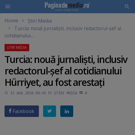
Home
Știri Media
Skip
Turcia: nouă jurnalişti, inclusiv redactorul-şef al
to
cotidianului...
main
content
Turcia: nouă jurnalişti, inclusiv
redactorul-şef al cotidianului
Hürriyet, au fost arestaţi
31 AUG 2016 09:45
ȘTIRI MEDIA
0
Facebook