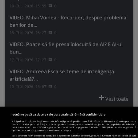
18 IUL 2026 15:55
0
VIDEO. Mihai Voinea - Recorder, despre problema
banilor de...
18 IUN 2026 16:27
0
VIDEO. Poate să fie presa înlocuită de AI? E AI-ul
bun...
17 IUN 2026 17:27
0
VIDEO. Andreea Esca se teme de inteligenţa
artificială?...
10 IUN 2026 18:07
0
Vezi toate
Nouă ne pasă ca datele tale personale să rămână confidențiale
Noi și partenerii noștri stocăm și/sau accesăm informații pe un dispozitiv, cum ar fi identificatori unici în cookie-uri pentru procesarea
datelor cu caracter personal. Puteți accepta sau gestiona preferințele dvs. făcând clic mai jos, inclusiv dreptul dvs. de a obiecta în
cazul în care este utilizat interesul legitim sau în orice moment pe pagina cu politica de confidențialitate. Aceste alegeri vor fi
PRIMA PAGINĂ
POLITICA DE COLECTARE ACORD COOKIE
raportate partenerilor noștri și nu vor afecta datele de navigare.
POLITICA DE CONFIDENȚIALITATE
DESPRE SITE
ECHIPA
Noi si partenerii nostri (retelele de socializare si agentiile de publicitate partenere, precum si furnizorii nostri de servicii de date