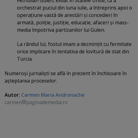
Fethullah Gülen, exilat în Statele Unite, că a
orchestrat puciul din luna iulie, a întreprins apoi o
operaţiune vastă de arestări şi concedieri în
armată, poliţie, justiţie, educaţie, afaceri şi mass-
media împotriva partizanilor lui Gülen.
La rândul lui, fostul imam a dezminţit cu fermitate
orice implicare în tentativa de lovitură de stat din
Turcia.
Numeroşi jurnalişti se află în prezent în închisoare în
aşteptarea proceselor.
Autor:
Carmen Maria Andronache
carmen
paginademedia.ro