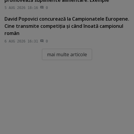
5 AUG 2026 18:16
0
David Popovici concurează la Campionatele Europene.
Cine transmite competiţia şi când înoată campionul
român
6 AUG 2026 16:31
0
mai multe articole