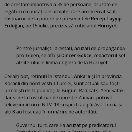
de arestare împotriva a 35 de persoane, acuzate de
legături cu unităţi ale armatei care au încercat să îl
răstoarne de la putere pe preşedintele
Recep Tayyip
Erdoğan
, pe 15 iulie, precizează cotidianul
Hürriyet
.
Printre jurnaliştii arestaţi, acuzaţi de propagandă
pro-Gülen, se află şi
Dincer Gokce
, redactorul-şef
al site-ului în limba engleză de la Hürriyet.
Ceilalţi opt, reţinuţi în Istanbul,
Ankara
şi în provincia
Kocaeli din nord-vestul Turciei, sunt actuali sau foşti
jurnalişti de la publicaţiile Bugun, Radikal şi Yeni Safak,
dar şi de la fostul ziar de opoziţie Zaman, potrivit
televiziunii turce NTV. 18 suspecţi au părăsit Turcia şi
alţi 8 au fost daţi în urmărire de autorităţi.
Guvernul turc, care l-a acuzat pe predicatorul