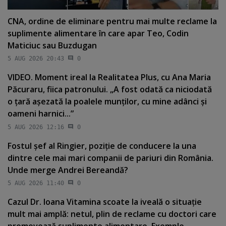
CNA, ordine de eliminare pentru mai multe reclame la
suplimente alimentare în care apar Teo, Codin
Maticiuc sau Buzdugan
5 AUG 2026 20:43
0
VIDEO. Moment ireal la Realitatea Plus, cu Ana Maria
Păcuraru, fiica patronului. „A fost odată ca niciodată
o ţară aşezată la poalele munţilor, cu mine adânci şi
oameni harnici...”
5 AUG 2026 12:16
0
Fostul şef al Ringier, poziţie de conducere la una
dintre cele mai mari companii de pariuri din România.
Unde merge Andrei Bereandă?
5 AUG 2026 11:40
0
Cazul Dr. Ioana Vitamina scoate la iveală o situaţie
mult mai amplă: netul, plin de reclame cu doctori care
promovează suplimente alimentare. Exemple