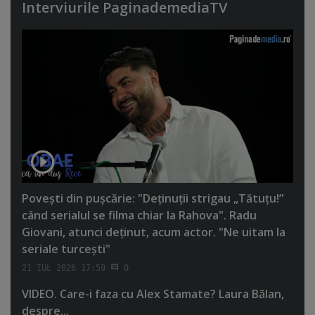
Interviurile PaginademediaTV
Poveşti din puşcărie: "Deţinuţii strigau „Tătuţu!”
când serialul se filma chiar la Rahova". Radu
Giovani, atunci deţinut, acum actor. "Ne uitam la
seriale turceşti"
21 IUL 2026 17:59
0
VIDEO. Care-i faza cu Alex Stamate? Laura Bălan,
despre...