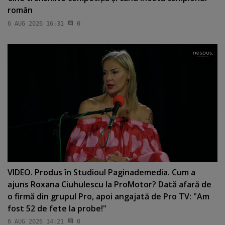
român
6 AUG 2026 16:31
0
VIDEO. Produs în Studioul Paginademedia. Cum a
ajuns Roxana Ciuhulescu la ProMotor? Dată afară de
o firmă din grupul Pro, apoi angajată de Pro TV: "Am
fost 52 de fete la probe!"
6 AUG 2026 14:21
0