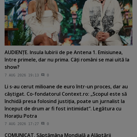
AUDIENŢE. Insula Iubirii de pe Antena 1. Emisiunea,
între primele, dar nu prima. Câţi români se mai uită la
show?
7 AUG 2026 19:13
0
Li s-au cerut milioane de euro într-un proces, dar au
câştigat. Co-fondatorul Context.ro: „Scopul este să
închidă presa folosind justiţia, poate un jurnalist la
început de drum ar fi fost intimidat”. Legătura cu
Horaţiu Potra
7 AUG 2026 17:27
0
COMUNICAT. Săptămâna Mondială a Alăptării