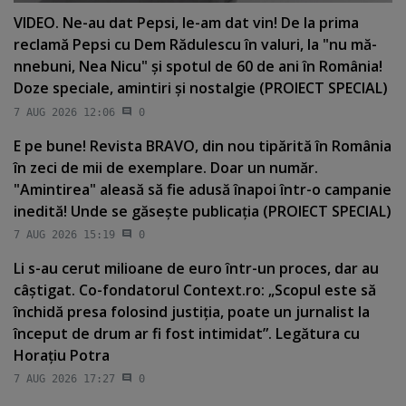
VIDEO. Ne-au dat Pepsi, le-am dat vin! De la prima
reclamă Pepsi cu Dem Rădulescu în valuri, la "nu mă-
nnebuni, Nea Nicu" şi spotul de 60 de ani în România!
Doze speciale, amintiri şi nostalgie (PROIECT SPECIAL)
7 AUG 2026 12:06
0
E pe bune! Revista BRAVO, din nou tipărită în România
în zeci de mii de exemplare. Doar un număr.
"Amintirea" aleasă să fie adusă înapoi într-o campanie
inedită! Unde se găseşte publicaţia (PROIECT SPECIAL)
7 AUG 2026 15:19
0
Li s-au cerut milioane de euro într-un proces, dar au
câştigat. Co-fondatorul Context.ro: „Scopul este să
închidă presa folosind justiţia, poate un jurnalist la
început de drum ar fi fost intimidat”. Legătura cu
Horaţiu Potra
7 AUG 2026 17:27
0