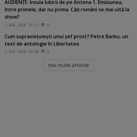
AUDIENŢE. Insula Iubirii de pe Antena 1. Emisiunea,
între primele, dar nu prima. Câţi români se mai uită la
show?
7 AUG 2026 19:13
0
Cum supravieţuieşti unui şef prost? Petre Barbu, un
text de antologie în Libertatea
7 AUG 2026 14:06
0
mai multe articole