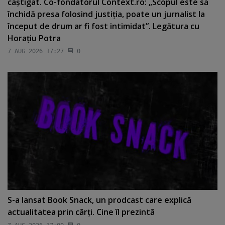
câştigat. Co-fondatorul Context.ro: „Scopul este să
închidă presa folosind justiţia, poate un jurnalist la
început de drum ar fi fost intimidat”. Legătura cu
Horaţiu Potra
7 AUG 2026 17:27
0
S-a lansat Book Snack, un prodcast care explică
actualitatea prin cărţi. Cine îl prezintă