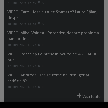
21 IUL 2026 17:59
0
VIDEO. Care-i faza cu Alex Stamate? Laura Bălan,
despre...
18 IUL 2026 15:55
0
VIDEO. Mihai Voinea - Recorder, despre problema
banilor de...
18 IUN 2026 16:27
0
VIDEO. Poate să fie presa înlocuită de AI? E AI-ul
bun...
17 IUN 2026 17:27
0
VIDEO. Andreea Esca se teme de inteligenţa
artificială?...
10 IUN 2026 18:07
0
Vezi toate