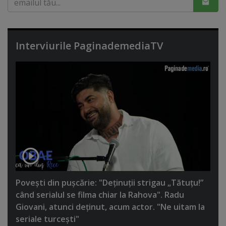
Interviurile PaginademediaTV
Poveşti din puşcărie: "Deţinuţii strigau „Tătuţu!”
când serialul se filma chiar la Rahova". Radu
Giovani, atunci deţinut, acum actor. "Ne uitam la
seriale turceşti"