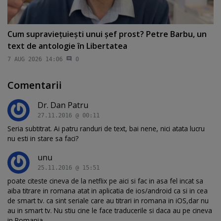
Cum supravieţuieşti unui şef prost? Petre Barbu, un
text de antologie în Libertatea
7 AUG 2026 14:06
0
Comentarii
Dr. Dan Patru
27.11.2016 @ 00:11
Seria subtitrat. Ai patru randuri de text, bai nene, nici atata lucru
nu esti in stare sa faci?
unu
25.11.2016 @ 15:51
poate citeste cineva de la netflix pe aici si fac in asa fel incat sa
aiba titrare in romana atat in aplicatia de ios/android ca si in cea
de smart tv. ca sint seriale care au titrari in romana in iOS,dar nu
au in smart tv. Nu stiu cine le face traducerile si daca au pe cineva
in Romania