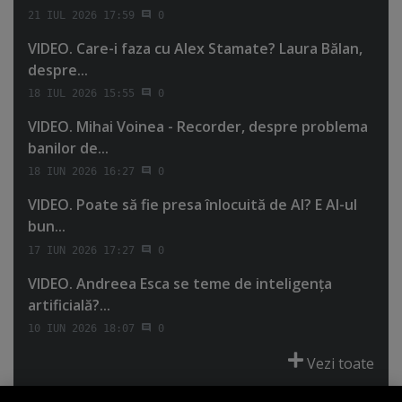
21 IUL 2026 17:59
0
VIDEO. Care-i faza cu Alex Stamate? Laura Bălan,
despre...
18 IUL 2026 15:55
0
VIDEO. Mihai Voinea - Recorder, despre problema
banilor de...
18 IUN 2026 16:27
0
VIDEO. Poate să fie presa înlocuită de AI? E AI-ul
bun...
17 IUN 2026 17:27
0
VIDEO. Andreea Esca se teme de inteligenţa
artificială?...
10 IUN 2026 18:07
0
Vezi toate