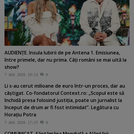
AUDIENŢE. Insula Iubirii de pe Antena 1. Emisiunea,
între primele, dar nu prima. Câţi români se mai uită la
show?
7 AUG 2026 19:13
0
Li s-au cerut milioane de euro într-un proces, dar au
câştigat. Co-fondatorul Context.ro: „Scopul este să
închidă presa folosind justiţia, poate un jurnalist la
început de drum ar fi fost intimidat”. Legătura cu
Horaţiu Potra
7 AUG 2026 17:27
0
COMUNICAT. Săptămâna Mondială a Alăptării