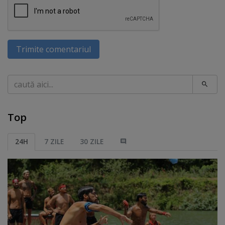
Trimite comentariul
Caută
Top
24H
7 ZILE
30 ZILE