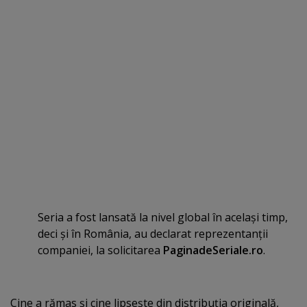
Seria a fost lansată la nivel global în acelaşi timp,
deci şi în România, au declarat reprezentanţii
companiei, la solicitarea
PaginadeSeriale.ro
.
Cine a rămas şi cine lipseşte din distribuţia originală,