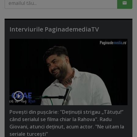
Interviurile PaginademediaTV
Poveşti din puşcărie: "Deţinuţii strigau „Tătuţu!”
când serialul se filma chiar la Rahova". Radu
Giovani, atunci deţinut, acum actor. "Ne uitam la
seriale turceşti"