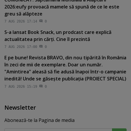
2026:eufy provoacă mamele să spună de ce le este
greu să alăpteze
7 AUG 2026 17:14
0
S-a lansat Book Snack, un prodcast care explică
actualitatea prin cărţi. Cine îl prezintă
7 AUG 2026 17:00
0
E pe bune! Revista BRAVO, din nou tipărită în România
în zeci de mii de exemplare. Doar un număr.
"Amintirea" aleasă să fie adusă înapoi într-o campanie
inedită! Unde se găseşte publicaţia (PROIECT SPECIAL)
7 AUG 2026 15:19
0
Newsletter
Abonează-te la Pagina de media