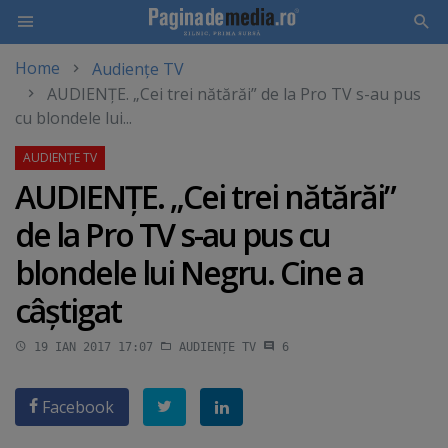
Home
Audiențe TV
Skip
AUDIENŢE. „Cei trei nătărăi” de la Pro TV s-au pus
to
cu blondele lui...
main
content
AUDIENŢE. „Cei trei nătărăi”
de la Pro TV s-au pus cu
blondele lui Negru. Cine a
câştigat
19 IAN 2017 17:07
AUDIENȚE TV
6
Facebook