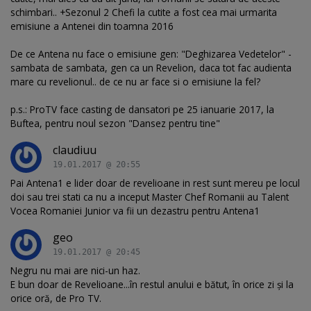
schimbari.. +Sezonul 2 Chefi la cutite a fost cea mai urmarita
emisiune a Antenei din toamna 2016
De ce Antena nu face o emisiune gen: "Deghizarea Vedetelor" -
sambata de sambata, gen ca un Revelion, daca tot fac audienta
mare cu revelionul.. de ce nu ar face si o emisiune la fel?
p.s.: ProTV face casting de dansatori pe 25 ianuarie 2017, la
Buftea, pentru noul sezon "Dansez pentru tine"
claudiuu
19.01.2017 @ 20:55
Pai Antena1 e lider doar de revelioane in rest sunt mereu pe locul
doi sau trei stati ca nu a inceput Master Chef Romanii au Talent
Vocea Romaniei Junior va fii un dezastru pentru Antena1
geo
19.01.2017 @ 20:45
Negru nu mai are nici-un haz.
E bun doar de Revelioane...în restul anului e bătut, în orice zi și la
orice oră, de Pro TV.