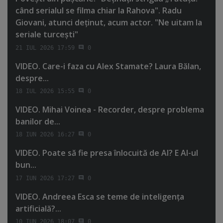
când serialul se filma chiar la Rahova". Radu
Giovani, atunci deţinut, acum actor. "Ne uitam la
seriale turceşti"
21 IUL 2026 17:59
0
VIDEO. Care-i faza cu Alex Stamate? Laura Bălan,
despre...
18 IUL 2026 15:55
0
VIDEO. Mihai Voinea - Recorder, despre problema
banilor de...
18 IUN 2026 16:27
0
VIDEO. Poate să fie presa înlocuită de AI? E AI-ul
bun...
17 IUN 2026 17:27
0
VIDEO. Andreea Esca se teme de inteligenţa
artificială?...
10 IUN 2026 18:07
0