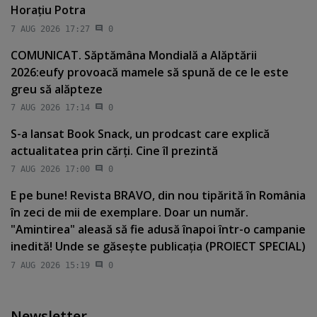
Horaţiu Potra
7 AUG 2026 17:27
0
COMUNICAT. Săptămâna Mondială a Alăptării
2026:eufy provoacă mamele să spună de ce le este
greu să alăpteze
7 AUG 2026 17:14
0
S-a lansat Book Snack, un prodcast care explică
actualitatea prin cărţi. Cine îl prezintă
7 AUG 2026 17:00
0
E pe bune! Revista BRAVO, din nou tipărită în România
în zeci de mii de exemplare. Doar un număr.
"Amintirea" aleasă să fie adusă înapoi într-o campanie
inedită! Unde se găseşte publicaţia (PROIECT SPECIAL)
7 AUG 2026 15:19
0
Newsletter