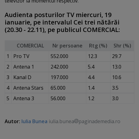
televizor la momentul respectiv.
Audienta posturilor TV miercuri, 19
ianuarie, pe intervalul Cei trei nătărăi
(20.30 - 22.11), pe publicul COMERCIAL:
COMERCIAL
Nr persoane
Rtg (%)
Shr (%)
1
Pro TV
552.000
12.3
29.7
2
Antena 1
242.000
5.4
13.0
3
Kanal D
197.000
4.4
10.6
4
Antena Stars
65.000
1.4
3.5
5
Antena 3
56.000
1.2
3.0
Autor:
Iulia Bunea
iulia.bunea
paginademedia.ro