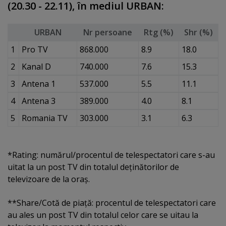
(20.30 - 22.11), în mediul URBAN:
URBAN
Nr persoane
Rtg (%)
Shr (%)
1
Pro TV
868.000
8.9
18.0
2
Kanal D
740.000
7.6
15.3
3
Antena 1
537.000
5.5
11.1
4
Antena 3
389.000
4.0
8.1
5
Romania TV
303.000
3.1
6.3
*Rating: numărul/procentul de telespectatori care s-au
uitat la un post TV din totalul deţinătorilor de
televizoare de la oraş.
**Share/Cotă de piaţă: procentul de telespectatori care
au ales un post TV din totalul celor care se uitau la