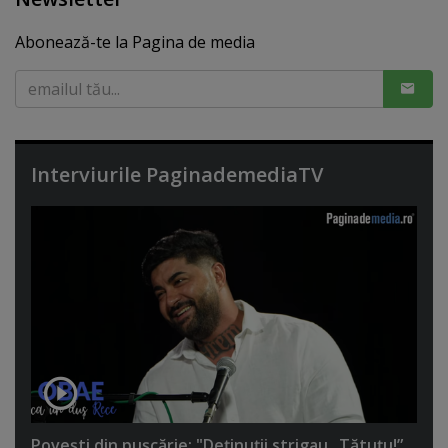
Abonează-te la Pagina de media
Interviurile PaginademediaTV
Poveşti din puşcărie: "Deţinuţii strigau „Tătuţu!”