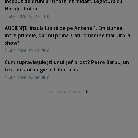
început de drum ar fi fost intimidat”. Legătura cu
Horaţiu Potra
7 AUG 2026 17:27
0
AUDIENŢE. Insula Iubirii de pe Antena 1. Emisiunea,
între primele, dar nu prima. Câţi români se mai uită la
show?
7 AUG 2026 19:13
0
Cum supravieţuieşti unui şef prost? Petre Barbu, un
text de antologie în Libertatea
7 AUG 2026 14:06
0
mai multe articole