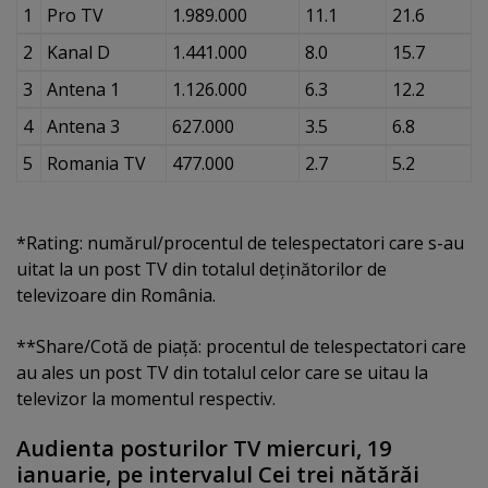
1
Pro TV
1.989.000
11.1
21.6
2
Kanal D
1.441.000
8.0
15.7
3
Antena 1
1.126.000
6.3
12.2
4
Antena 3
627.000
3.5
6.8
5
Romania TV
477.000
2.7
5.2
*Rating: numărul/procentul de telespectatori care s-au
uitat la un post TV din totalul deţinătorilor de
televizoare din România.
**Share/Cotă de piaţă: procentul de telespectatori care
au ales un post TV din totalul celor care se uitau la
televizor la momentul respectiv.
Audienta posturilor TV miercuri, 19
ianuarie, pe intervalul Cei trei nătărăi