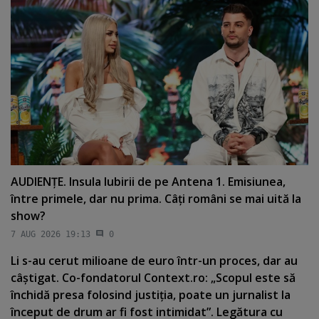
AUDIENŢE. Insula Iubirii de pe Antena 1. Emisiunea,
între primele, dar nu prima. Câţi români se mai uită la
show?
7 AUG 2026 19:13
0
Li s-au cerut milioane de euro într-un proces, dar au
câştigat. Co-fondatorul Context.ro: „Scopul este să
închidă presa folosind justiţia, poate un jurnalist la
început de drum ar fi fost intimidat”. Legătura cu