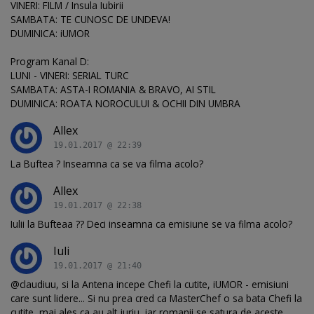
VINERI: FILM / Insula Iubirii
SAMBATA: TE CUNOSC DE UNDEVA!
DUMINICA: iUMOR
Program Kanal D:
LUNI - VINERI: SERIAL TURC
SAMBATA: ASTA-I ROMANIA & BRAVO, AI STIL
DUMINICA: ROATA NOROCULUI & OCHII DIN UMBRA
Allex
19.01.2017 @ 22:39
La Buftea ? Inseamna ca se va filma acolo?
Allex
19.01.2017 @ 22:38
Iulii la Bufteaa ?? Deci inseamna ca emisiune se va filma acolo?
Iuli
19.01.2017 @ 21:40
@claudiuu, si la Antena incepe Chefi la cutite, iUMOR - emisiuni
care sunt lidere... Si nu prea cred ca MasterChef o sa bata Chefi la
cutite, mai ales ca au alt juriu, iar romanii se satura de aceste