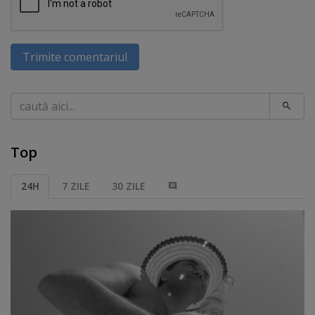
Trimite comentariul
Caută
Top
24H
7 ZILE
30 ZILE