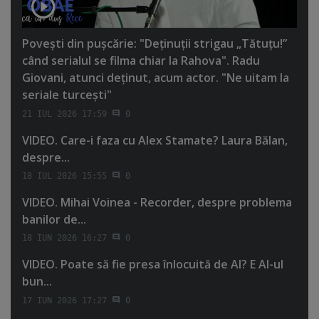
Poveşti din puşcărie: "Deţinuţii strigau „Tătuţu!”
când serialul se filma chiar la Rahova". Radu
Giovani, atunci deţinut, acum actor. "Ne uitam la
seriale turceşti"
21 IUL 2026 17:59
0
VIDEO. Care-i faza cu Alex Stamate? Laura Bălan,
despre...
18 IUL 2026 15:55
0
VIDEO. Mihai Voinea - Recorder, despre problema
banilor de...
18 IUN 2026 16:27
0
VIDEO. Poate să fie presa înlocuită de AI? E AI-ul
bun...
17 IUN 2026 17:27
0