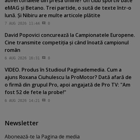
advertorialele din presa online? Un club sportiv bate
eMAG şi Betano. Trei partide, o sută de texte într-o
lună. Şi Nibiru are multe articole plătite
7 AUG 2026 11:44
0
David Popovici concurează la Campionatele Europene.
Cine transmite competiţia şi când înoată campionul
român
6 AUG 2026 16:31
0
VIDEO. Produs în Studioul Paginademedia. Cum a
ajuns Roxana Ciuhulescu la ProMotor? Dată afară de
o firmă din grupul Pro, apoi angajată de Pro TV: "Am
fost 52 de fete la probe!"
6 AUG 2026 14:21
0
Newsletter
Abonează-te la Pagina de media