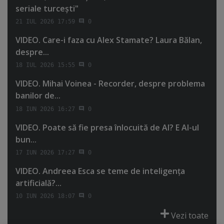
seriale turceşti"
21 IUL 2026 17:59
0
VIDEO. Care-i faza cu Alex Stamate? Laura Bălan,
despre...
18 IUL 2026 15:55
0
VIDEO. Mihai Voinea - Recorder, despre problema
banilor de...
18 IUN 2026 16:27
0
VIDEO. Poate să fie presa înlocuită de AI? E AI-ul
bun...
17 IUN 2026 17:27
0
VIDEO. Andreea Esca se teme de inteligenţa
artificială?...
10 IUN 2026 18:07
0
Vezi toate