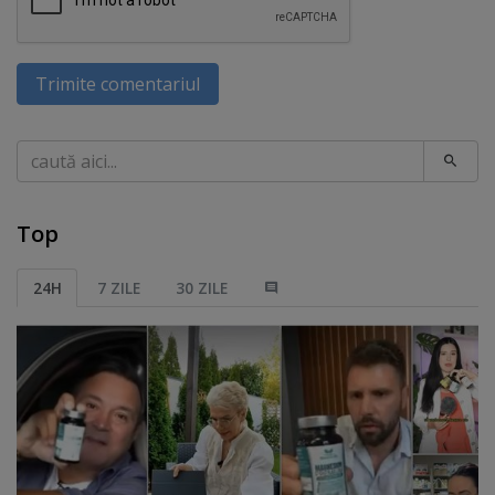
Trimite comentariul
Caută
Top
24H
7 ZILE
30 ZILE