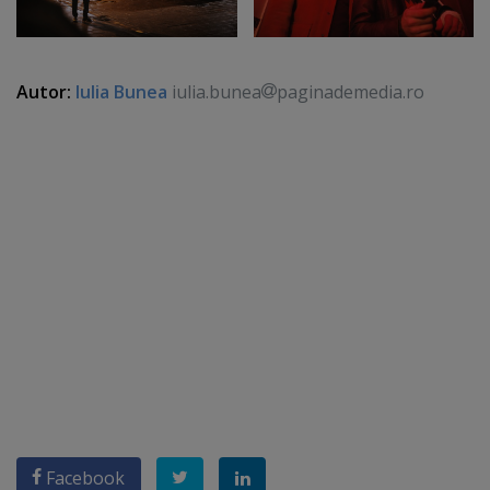
Autor:
Iulia Bunea
iulia.bunea
paginademedia.ro
Facebook