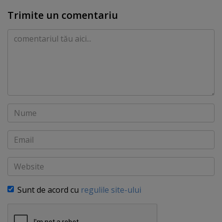
Trimite un comentariu
Comentariu
Nume
Email
Website
Sunt de acord cu
regulile site-ului