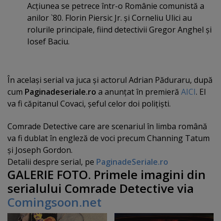
Acţiunea se petrece într-o Românie comunistă a
anilor `80. Florin Piersic Jr. şi Corneliu Ulici au
rolurile principale, fiind detectivii Gregor Anghel şi
Iosef Baciu.
În acelaşi serial va juca şi actorul Adrian Păduraru, după
cum
Paginadeseriale.ro
a anunţat în premieră
AICI
. El
va fi căpitanul Covaci, şeful celor doi poliţişti.
Comrade Detective care are scenariul în limba română
va fi dublat în engleză de voci precum Channing Tatum
şi Joseph Gordon.
Detalii despre serial, pe
PaginadeSeriale.ro
GALERIE FOTO.
Primele imagini din
serialului Comrade Detective via
Comingsoon.net