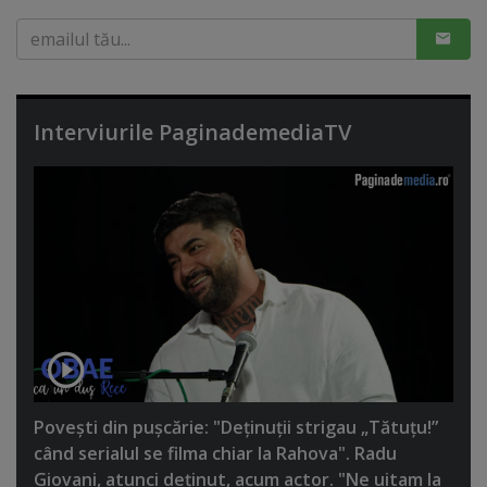
Interviurile PaginademediaTV
Poveşti din puşcărie: "Deţinuţii strigau „Tătuţu!”
când serialul se filma chiar la Rahova". Radu
Giovani, atunci deţinut, acum actor. "Ne uitam la