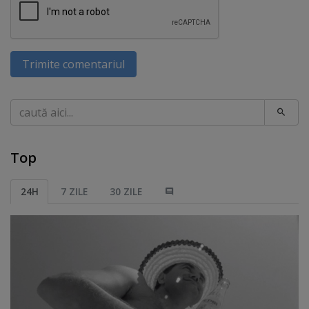
Trimite comentariul
Caută
Top
24H
7 ZILE
30 ZILE