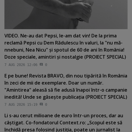
VIDEO. Ne-au dat Pepsi, le-am dat vin! De la prima
reclamă Pepsi cu Dem Rădulescu în valuri, la "nu mă-
nnebuni, Nea Nicu" şi spotul de 60 de ani în România!
Doze speciale, amintiri şi nostalgie (PROIECT SPECIAL)
7 AUG 2026 12:06
0
E pe bune! Revista BRAVO, din nou tipărită în România
în zeci de mii de exemplare. Doar un număr.
"Amintirea" aleasă să fie adusă înapoi într-o campanie
inedită! Unde se găseşte publicaţia (PROIECT SPECIAL)
7 AUG 2026 15:19
0
Li s-au cerut milioane de euro într-un proces, dar au
câştigat. Co-fondatorul Context.ro: „Scopul este să
închidă presa folosind justiţia, poate un jurnalist la