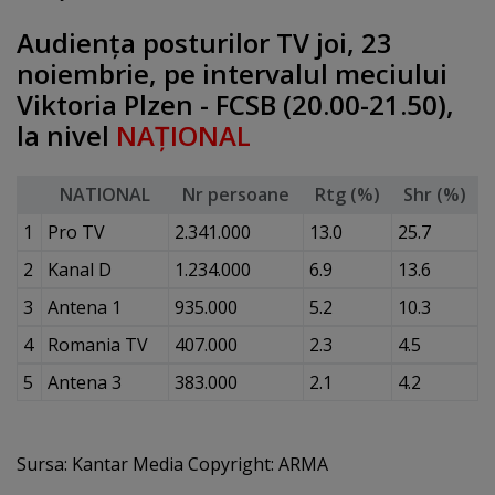
Audienţa posturilor TV joi, 23
noiembrie, pe intervalul meciului
Viktoria Plzen - FCSB (20.00-21.50),
la nivel
NAŢIONAL
NATIONAL
Nr persoane
Rtg (%)
Shr (%)
1
Pro TV
2.341.000
13.0
25.7
2
Kanal D
1.234.000
6.9
13.6
3
Antena 1
935.000
5.2
10.3
4
Romania TV
407.000
2.3
4.5
5
Antena 3
383.000
2.1
4.2
Sursa: Kantar Media Copyright: ARMA