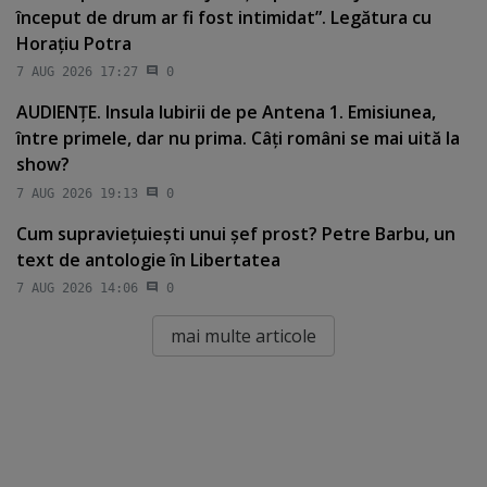
început de drum ar fi fost intimidat”. Legătura cu
Horaţiu Potra
7 AUG 2026 17:27
0
AUDIENŢE. Insula Iubirii de pe Antena 1. Emisiunea,
între primele, dar nu prima. Câţi români se mai uită la
show?
7 AUG 2026 19:13
0
Cum supravieţuieşti unui şef prost? Petre Barbu, un
text de antologie în Libertatea
7 AUG 2026 14:06
0
mai multe articole