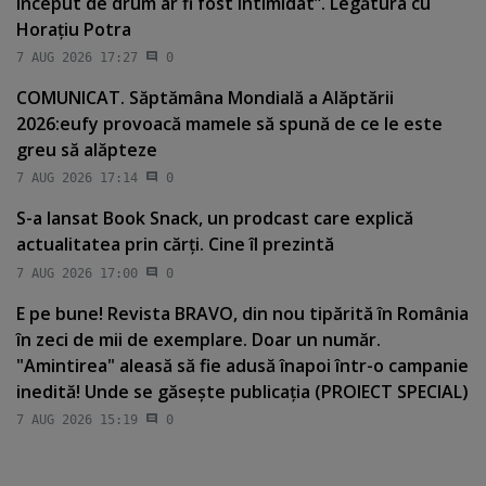
început de drum ar fi fost intimidat”. Legătura cu
Horaţiu Potra
7 AUG 2026 17:27
0
COMUNICAT. Săptămâna Mondială a Alăptării
2026:eufy provoacă mamele să spună de ce le este
greu să alăpteze
7 AUG 2026 17:14
0
S-a lansat Book Snack, un prodcast care explică
actualitatea prin cărţi. Cine îl prezintă
7 AUG 2026 17:00
0
E pe bune! Revista BRAVO, din nou tipărită în România
în zeci de mii de exemplare. Doar un număr.
"Amintirea" aleasă să fie adusă înapoi într-o campanie
inedită! Unde se găseşte publicaţia (PROIECT SPECIAL)
7 AUG 2026 15:19
0