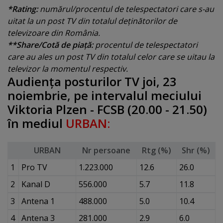
*Rating:
numărul/procentul de telespectatori care s-au
uitat la un post TV din totalul deţinătorilor de
televizoare din România.
**Share/Cotă de piaţă:
procentul de telespectatori
care au ales un post TV din totalul celor care se uitau la
televizor la momentul respectiv.
Audienţa posturilor TV joi, 23
noiembrie, pe intervalul meciului
Viktoria Plzen - FCSB (20.00 - 21.50)
în mediul
URBAN:
URBAN
Nr persoane
Rtg (%)
Shr (%)
1
Pro TV
1.223.000
12.6
26.0
2
Kanal D
556.000
5.7
11.8
3
Antena 1
488.000
5.0
10.4
4
Antena 3
281.000
2.9
6.0