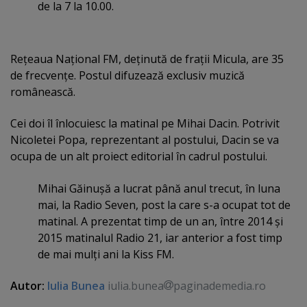
de la 7 la 10.00.
Reţeaua Naţional FM, deţinută de fraţii Micula, are 35
de frecvenţe. Postul difuzează exclusiv muzică
românească.
Cei doi îl înlocuiesc la matinal pe Mihai Dacin. Potrivit
Nicoletei Popa, reprezentant al postului, Dacin se va
ocupa de un alt proiect editorial în cadrul postului.
Mihai Găinuşă a lucrat până anul trecut, în luna
mai, la Radio Seven, post la care s-a ocupat tot de
matinal. A prezentat timp de un an, între 2014 şi
2015 matinalul Radio 21, iar anterior a fost timp
de mai mulţi ani la Kiss FM.
Autor:
Iulia Bunea
iulia.bunea
paginademedia.ro