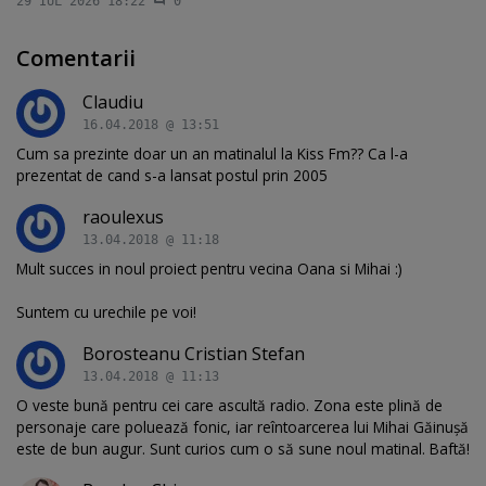
29 IUL 2026 18:22
0
Comentarii
Claudiu
16.04.2018 @ 13:51
Cum sa prezinte doar un an matinalul la Kiss Fm?? Ca l-a
prezentat de cand s-a lansat postul prin 2005
raoulexus
13.04.2018 @ 11:18
Mult succes in noul proiect pentru vecina Oana si Mihai :)
Suntem cu urechile pe voi!
Borosteanu Cristian Stefan
13.04.2018 @ 11:13
O veste bună pentru cei care ascultă radio. Zona este plină de
personaje care poluează fonic, iar reîntoarcerea lui Mihai Găinușă
este de bun augur. Sunt curios cum o să sune noul matinal. Baftă!