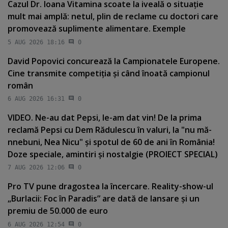
Cazul Dr. Ioana Vitamina scoate la iveală o situaţie
mult mai amplă: netul, plin de reclame cu doctori care
promovează suplimente alimentare. Exemple
5 AUG 2026 18:16
0
David Popovici concurează la Campionatele Europene.
Cine transmite competiţia şi când înoată campionul
român
6 AUG 2026 16:31
0
VIDEO. Ne-au dat Pepsi, le-am dat vin! De la prima
reclamă Pepsi cu Dem Rădulescu în valuri, la "nu mă-
nnebuni, Nea Nicu" şi spotul de 60 de ani în România!
Doze speciale, amintiri şi nostalgie (PROIECT SPECIAL)
7 AUG 2026 12:06
0
Pro TV pune dragostea la încercare. Reality-show-ul
„Burlacii: Foc în Paradis” are dată de lansare şi un
premiu de 50.000 de euro
6 AUG 2026 12:54
0