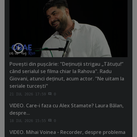
Poveşti din puşcărie: "Deţinuţii strigau „Tătuţu!”
când serialul se filma chiar la Rahova". Radu
Giovani, atunci deţinut, acum actor. "Ne uitam la
seriale turceşti"
21 IUL 2026 17:59
0
VIDEO. Care-i faza cu Alex Stamate? Laura Bălan,
despre...
18 IUL 2026 15:55
0
VIDEO. Mihai Voinea - Recorder, despre problema