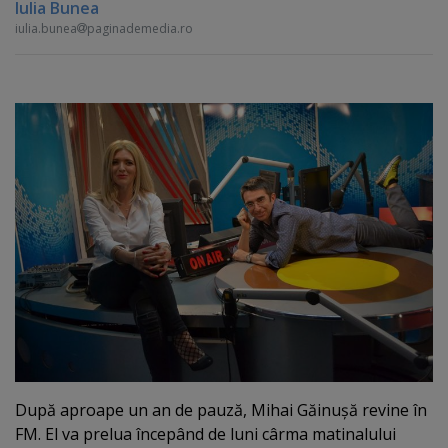
Iulia Bunea
iulia.bunea
paginademedia.ro
După aproape un an de pauză, Mihai Găinuşă revine în
FM. El va prelua începând de luni cârma matinalului