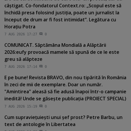
câştigat. Co-fondatorul Context.ro: „Scopul este să
închidă presa folosind justiţia, poate un jurnalist la
început de drum ar fi fost intimidat”. Legătura cu
Horaţiu Potra
7 AUG 2026 17:27
0
COMUNICAT. Săptămâna Mondială a Alăptării
2026:eufy provoacă mamele să spună de ce le este
greu să alăpteze
7 AUG 2026 17:14
0
E pe bune! Revista BRAVO, din nou tipărită în România
în zeci de mii de exemplare. Doar un număr.
"Amintirea" aleasă să fie adusă înapoi într-o campanie
inedită! Unde se găseşte publicaţia (PROIECT SPECIAL)
7 AUG 2026 15:19
0
Cum supravieţuieşti unui şef prost? Petre Barbu, un
text de antologie în Libertatea