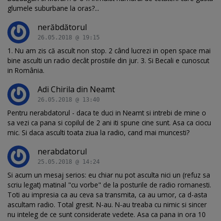
glumele suburbane la oras?...
nerăbdătorul
26.05.2018 @ 19:15
1. Nu am zis că ascult non stop. 2 când lucrezi in open space mai
bine asculti un radio decât prostiile din jur. 3. Si Becali e cunoscut
in România.
Adi Chirila din Neamt
26.05.2018 @ 13:40
Pentru nerabdatorul - daca te duci in Neamt si intrebi de mine o
sa vezi ca pana si copilul de 2 ani iti spune cine sunt. Asa ca ciocu
mic. Si daca asculti toata ziua la radio, cand mai muncesti?
nerabdatorul
25.05.2018 @ 14:24
Si acum un mesaj serios: eu chiar nu pot asculta nici un (refuz sa
scriu legat) matinal "cu vorbe" de la posturile de radio romanesti.
Toti au impresia ca au ceva sa transmita, ca au umor, ca d-asta
ascultam radio. Total gresit. N-au. N-au treaba cu nimic si sincer
nu inteleg de ce sunt considerate vedete. Asa ca pana in ora 10