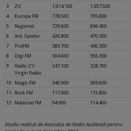
3
ZU
1.014.100
1.057.500
4
Europa FM
778.500
705.800
5
Regional
729.600
696.400
6
Ant. Satelor
426.800
470.300
7
ProFM
383.700
445.300
8
Digi FM
304.600
356.300
9
Radio 21/
247.100
328.700
Virgin Radio
10
Magic FM
340.900
309.600
11
Rock FM
117.000
115.800
12
National FM
94.900
114.400
Studiu realizat de Asociaţia de Radio Audienţă pentru