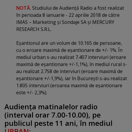
NOTĂ
. Studiului de Audienţă Radio a fost realizat
în perioada 8 ianuarie - 22 aprilie 2018 de către
IMAS – Marketing şi Sondaje SA şi MERCURY
RESEARCH S.R.L.
Eşantionul are un volum de 10.165 de persoane,
cu o eroare maximă de eşantionare de +/- 1%. În
mediul urban s-au realizat 7.407 interviuri (eroare
maximă de eşantionare +/-1,1%), în mediul rural s-
au realizat 2.758 de interviuri (eroare maximă de
eşantionare +/-1,9%), iar în Bucureşti s-au realizat
1.805 interviuri (eroarea maximă de eşantionare
este +/- 2,3%).
Audienţa matinalelor radio
(interval orar 7.00-10.00), pe
publicul peste 11 ani, în mediul
URBAN
: