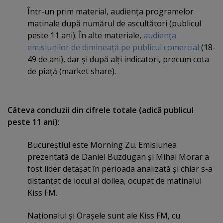
Într-un prim material, audienţa programelor
matinale după numărul de ascultători (publicul
peste 11 ani). În alte materiale,
audienţa
emisiunilor de dimineaţă pe publicul comercial
(18-
49 de ani), dar şi după alţi indicatori, precum cota
de piaţă (market share).
Câteva concluzii din cifrele totale (adică publicul
peste 11 ani):
Bucureştiul este Morning Zu. Emisiunea
prezentată de Daniel Buzdugan şi Mihai Morar a
fost lider detaşat în perioada analizată şi chiar s-a
distanţat de locul al doilea, ocupat de matinalul
Kiss FM.
Naţionalul şi Oraşele sunt ale Kiss FM, cu