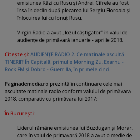
emisiunea Răzi cu Rusu şi Andrei. Cifrele au fost
însă în declin după plecarea lui Sergiu Floroaia şi
înlocuirea lui cu Ionuţ Rusu.
Virgin Radio a avut „lozul câştigător” în valul de
audienţe de primăvară ianuarie - aprilie 2018.
Citeşte şi
:
AUDIENŢE RADIO 2. Ce matinale ascultă
TINERII? În Capitală, primul e Morning Zu. Exarhu -
Rock FM şi Dobro - Guerrilla, în primele cinci
Paginademedia.ro
prezintă în continuare cele mai
ascultate matinale radio conform valului de primăvară
2018, comparativ cu primăvara lui 2017:
În Bucureşti
:
Liderul rămâne emisiunea lui Buzdugan şi Morar,
care în valul de primăvară 2018 a avut o medie de