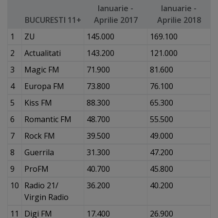
Ianuarie -
Ianuarie -
BUCURESTI 11+
Aprilie 2017
Aprilie 2018
1
ZU
145.000
169.100
2
Actualitati
143.200
121.000
3
Magic FM
71.900
81.600
4
Europa FM
73.800
76.100
5
Kiss FM
88.300
65.300
6
Romantic FM
48.700
55.500
7
Rock FM
39.500
49.000
8
Guerrila
31.300
47.200
9
ProFM
40.700
45.800
10
Radio 21/
36.200
40.200
Virgin Radio
11
Digi FM
17.400
26.900