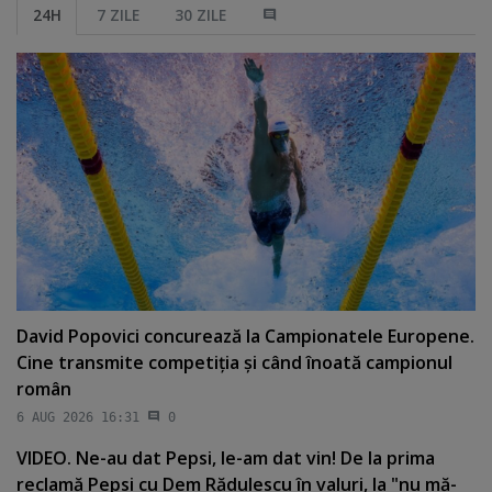
24H
7 ZILE
30 ZILE
David Popovici concurează la Campionatele Europene.
Cine transmite competiţia şi când înoată campionul
român
6 AUG 2026 16:31
0
VIDEO. Ne-au dat Pepsi, le-am dat vin! De la prima
reclamă Pepsi cu Dem Rădulescu în valuri, la "nu mă-