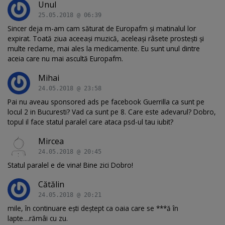
Unul
25.05.2018 @ 06:39
Sincer deja m-am cam săturat de Europafm și matinalul lor
expirat. Toată ziua aceeași muzică, aceleași râsete prostești și
multe reclame, mai ales la medicamente. Eu sunt unul dintre
aceia care nu mai ascultă Europafm.
Mihai
24.05.2018 @ 23:58
Pai nu aveau sponsored ads pe facebook Guerrilla ca sunt pe
locul 2 in Bucuresti? Vad ca sunt pe 8. Care este adevarul? Dobro,
topul il face statul paralel care ataca psd-ul tau iubit?
Mircea
24.05.2018 @ 20:45
Statul paralel e de vina! Bine zici Dobro!
Cătălin
24.05.2018 @ 20:21
mile, în continuare ești deștept ca oaia care se ***ă în
lapte....rămâi cu zu.