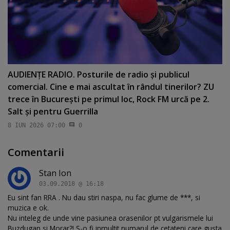
AUDIENŢE RADIO. Posturile de radio şi publicul
comercial. Cine e mai ascultat în rândul tinerilor? ZU
trece în Bucureşti pe primul loc, Rock FM urcă pe 2.
Salt şi pentru Guerrilla
8 IUN 2026 07:00
0
Comentarii
Stan Ion
03.09.2018 @ 16:18
Eu sint fan RRA . Nu dau stiri naspa, nu fac glume de ***, si
muzica e ok.
Nu inteleg de unde vine pasiunea orasenilor pt vulgarismele lui
Buzdugan si Morar?! S-o fi inmultit numarul de cetateni care gusta