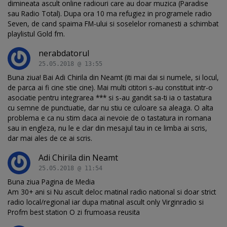
dimineata ascult online radiouri care au doar muzica (Paradise
sau Radio Total). Dupa ora 10 ma refugiez in programele radio
Seven, de cand spaima FM-ului si soselelor romanesti a schimbat
playlistul Gold fm.
nerabdatorul
25.05.2018 @ 13:55
Buna ziua! Bai Adi Chirila din Neamt (iti mai dai si numele, si locul,
de parca ai fi cine stie cine). Mai multi cititori s-au constituit intr-o
asociatie pentru integrarea *** si s-au gandit sa-ti ia o tastatura
cu semne de punctuatie, dar nu stiu ce culoare sa aleaga. O alta
problema e ca nu stim daca ai nevoie de o tastatura in romana
sau in engleza, nu le e clar din mesajul tau in ce limba ai scris,
dar mai ales de ce ai scris.
Adi Chirila din Neamt
25.05.2018 @ 11:54
Buna ziua Pagina de Media
Am 30+ ani si Nu ascult deloc matinal radio national si doar strict
radio local/regional iar dupa matinal ascult only Virginradio si
Profm best station O zi frumoasa reusita