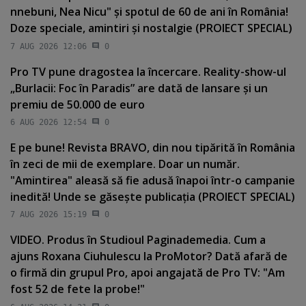
nnebuni, Nea Nicu" şi spotul de 60 de ani în România!
Doze speciale, amintiri şi nostalgie (PROIECT SPECIAL)
7 AUG 2026 12:06
0
Pro TV pune dragostea la încercare. Reality-show-ul
„Burlacii: Foc în Paradis” are dată de lansare şi un
premiu de 50.000 de euro
6 AUG 2026 12:54
0
E pe bune! Revista BRAVO, din nou tipărită în România
în zeci de mii de exemplare. Doar un număr.
"Amintirea" aleasă să fie adusă înapoi într-o campanie
inedită! Unde se găseşte publicaţia (PROIECT SPECIAL)
7 AUG 2026 15:19
0
VIDEO. Produs în Studioul Paginademedia. Cum a
ajuns Roxana Ciuhulescu la ProMotor? Dată afară de
o firmă din grupul Pro, apoi angajată de Pro TV: "Am
fost 52 de fete la probe!"