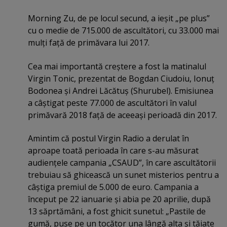
Morning Zu, de pe locul secund, a ieşit „pe plus”
cu o medie de 715.000 de ascultători, cu 33.000 mai
mulţi faţă de primăvara lui 2017.
Cea mai importantă creştere a fost la matinalul
Virgin Tonic, prezentat de Bogdan Ciudoiu, Ionuţ
Bodonea şi Andrei Lăcătuş (Shurubel). Emisiunea
a câştigat peste 77.000 de ascultători în valul
primăvară 2018 faţă de aceeaşi perioadă din 2017.
Amintim că postul Virgin Radio a derulat în
aproape toată perioada în care s-au măsurat
audienţele campania „CSAUD”, în care ascultătorii
trebuiau să ghicească un sunet misterios pentru a
câştiga premiul de 5.000 de euro. Campania a
început pe 22 ianuarie şi abia pe 20 aprilie, după
13 săprtămâni, a fost ghicit sunetul: „Pastile de
gumă, puse pe un tocător una lângă alta şi tăiate