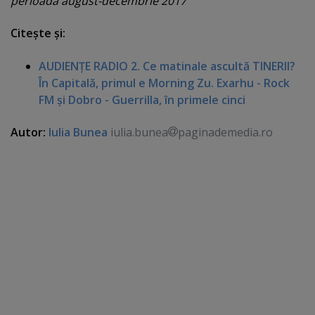
perioada august-decembrie 2017
Citeşte şi:
AUDIENŢE RADIO 2. Ce matinale ascultă TINERII?
În Capitală, primul e Morning Zu. Exarhu - Rock
FM şi Dobro - Guerrilla, în primele cinci
Autor:
Iulia Bunea
iulia.bunea
paginademedia.ro