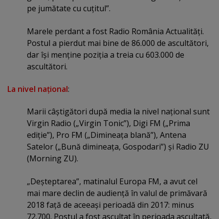
pe jumătate cu cuţitul”.
Marele perdant a fost Radio România Actualităţi.
Postul a pierdut mai bine de 86.000 de ascultători,
dar îşi menţine poziţia a treia cu 603.000 de
ascultători.
La nivel naţional
:
Marii câştigători după media la nivel naţional sunt
Virgin Radio („Virgin Tonic”), Digi FM („Prima
ediţie”), Pro FM („Dimineaţa blană”), Antena
Satelor („Bună dimineaţa, Gospodari”) şi Radio ZU
(Morning ZU).
„Deşteptarea”, matinalul Europa FM, a avut cel
mai mare declin de audienţă în valul de primăvară
2018 faţă de aceeaşi perioadă din 2017: minus
72.700. Postul a fost ascultat în perioada ascultată,