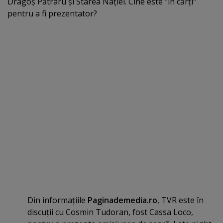
Dragoş Pătraru şi Starea Naţiei. Cine este "în cărţi"
pentru a fi prezentator?
Din informaţiile
Paginademedia.ro
, TVR este în
discuţii cu Cosmin Tudoran, fost Cassa Loco,