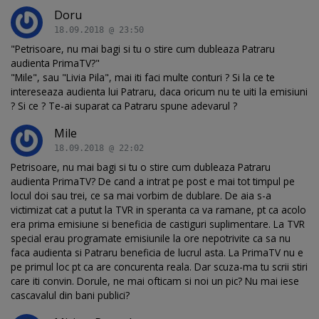
Doru
18.09.2018 @ 23:50
"Petrisoare, nu mai bagi si tu o stire cum dubleaza Patraru
audienta PrimaTV?"
"Mile", sau "Livia Pila", mai iti faci multe conturi ? Si la ce te
intereseaza audienta lui Patraru, daca oricum nu te uiti la emisiuni
? Si ce ? Te-ai suparat ca Patraru spune adevarul ?
Mile
18.09.2018 @ 22:02
Petrisoare, nu mai bagi si tu o stire cum dubleaza Patraru
audienta PrimaTV? De cand a intrat pe post e mai tot timpul pe
locul doi sau trei, ce sa mai vorbim de dublare. De aia s-a
victimizat cat a putut la TVR in speranta ca va ramane, pt ca acolo
era prima emisiune si beneficia de castiguri suplimentare. La TVR
special erau programate emisiunile la ore nepotrivite ca sa nu
faca audienta si Patraru beneficia de lucrul asta. La PrimaTV nu e
pe primul loc pt ca are concurenta reala. Dar scuza-ma tu scrii stiri
care iti convin. Dorule, ne mai ofticam si noi un pic? Nu mai iese
cascavalul din bani publici?