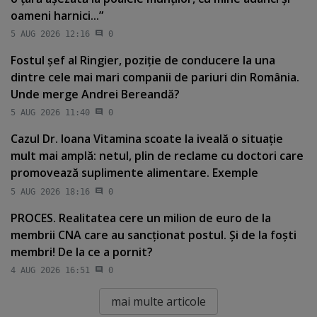
oameni harnici...”
5 AUG 2026 12:16
0
Fostul şef al Ringier, poziţie de conducere la una
dintre cele mai mari companii de pariuri din România.
Unde merge Andrei Bereandă?
5 AUG 2026 11:40
0
Cazul Dr. Ioana Vitamina scoate la iveală o situaţie
mult mai amplă: netul, plin de reclame cu doctori care
promovează suplimente alimentare. Exemple
5 AUG 2026 18:16
0
PROCES. Realitatea cere un milion de euro de la
membrii CNA care au sancţionat postul. Şi de la foşti
membri! De la ce a pornit?
4 AUG 2026 16:51
0
mai multe articole