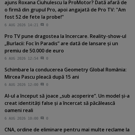
ajuns Roxana Ciuhulescu la ProMotor? Dată afară de
o firmă din grupul Pro, apoi angajată de Pro TV: "Am
fost 52 de fete la probe!"
6 AUG 2026 14:21
0
Pro TV pune dragostea la încercare. Reality-show-ul
„Burlacii: Foc în Paradis” are dată de lansare şi un
premiu de 50.000 de euro
6 AUG 2026 12:54
0
Schimbare la conducerea Geometry Global România:
Mircea Pascu pleacă după 15 ani
6 AUG 2026 12:00
0
AI-ul a început să joace „sub acoperire”. Un model şi-a
creat identităţi false şi a încercat să păcălească
oameni reali
6 AUG 2026 10:00
0
CNA, ordine de eliminare pentru mai multe reclame la