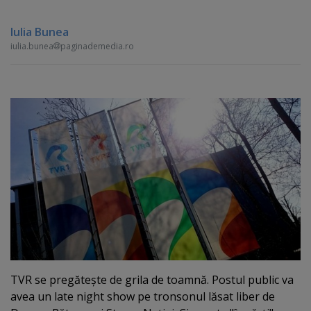
Iulia Bunea
iulia.bunea
paginademedia.ro
TVR se pregăteşte de grila de toamnă. Postul public va
avea un late night show pe tronsonul lăsat liber de