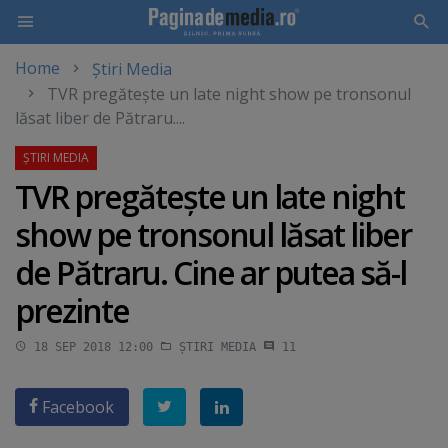
Home
Știri Media
Skip
TVR pregăteşte un late night show pe tronsonul
to
lăsat liber de Pătraru....
main
content
TVR pregăteşte un late night
show pe tronsonul lăsat liber
de Pătraru. Cine ar putea să-l
prezinte
18 SEP 2018 12:00
ȘTIRI MEDIA
11
Facebook