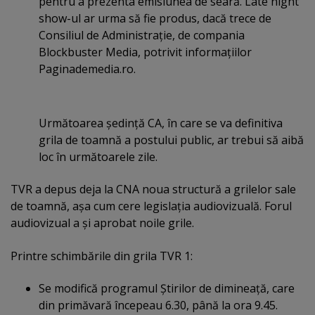
pentru a prezenta emisiunea de seară. Late night
show-ul ar urma să fie produs, dacă trece de
Consiliul de Administraţie, de compania
Blockbuster Media, potrivit informaţiilor
Paginademedia.ro.
Următoarea şedinţă CA, în care se va definitiva
grila de toamnă a postului public, ar trebui să aibă
loc în următoarele zile.
TVR a depus deja la CNA noua structură a grilelor sale
de toamnă, aşa cum cere legislaţia audiovizuală. Forul
audiovizual a şi aprobat noile grile.
Printre schimbările din grila TVR 1:
Se modifică programul Ştirilor de dimineaţă, care
din primăvară începeau 6.30, până la ora 9.45.