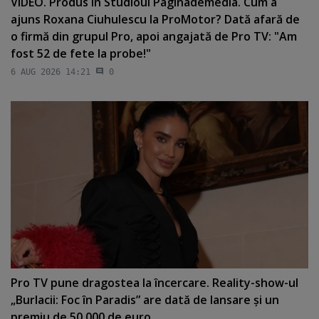
VIDEO. Produs în Studioul Paginademedia. Cum a
ajuns Roxana Ciuhulescu la ProMotor? Dată afară de
o firmă din grupul Pro, apoi angajată de Pro TV: "Am
fost 52 de fete la probe!"
6 AUG 2026 14:21
0
Pro TV pune dragostea la încercare. Reality-show-ul
„Burlacii: Foc în Paradis” are dată de lansare şi un
premiu de 50.000 de euro