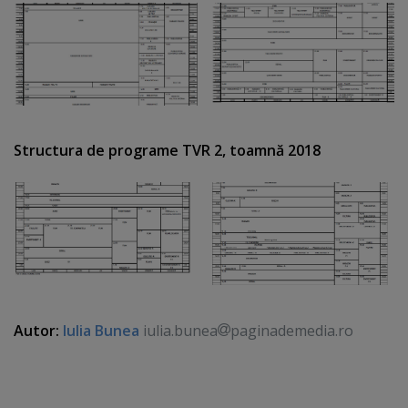
Structura de programe TVR 2, toamnă 2018
Autor:
Iulia Bunea
iulia.bunea
paginademedia.ro