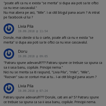
"poate afli ca nu e exista “se merita” si dupa aia poti sa te oftici
ca nu iese cascavalul."
Nu mai abera pe aici, "Mile". I-ai citit blogul pana acum ? Ai intrat
pe facebook-ul lui ?
Livia Pila
19.09.2018 @ 11:54
Dorule, mai citeste si tu o carte, poate afli ca nu e exista “se
merita” si dupa aia poti sa te oftici ca nu iese cascavalul.
Doru
19.09.2018 @ 09:05
"Patraru spune adevarul!!??? Patraru spune ce trebuie sa spuna ca
sa ii iasa banu, copilule. Principii nema."
Nici nu se merita sa iti raspund, "Livia Pila", "mile", "Mile",
"Razvan" sau ce conturi mai ai tu... I-ai citit blogul pana acum ?
Livia Pila
19.09.2018 @ 07:24
Patraru spune adevarul!!??? Dorule, cati ani ai? 5? Patraru spune
ce trebuie sa spuna ca sa ii iasa banu, copilule. Principii nema.