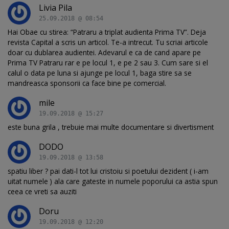
Livia Pila
25.09.2018 @ 08:54
Hai Obae cu stirea: “Patraru a triplat audienta Prima TV”. Deja
revista Capital a scris un articol. Te-a intrecut. Tu scriai articole
doar cu dublarea audientei. Adevarul e ca de cand apare pe
Prima TV Patraru rar e pe locul 1, e pe 2 sau 3. Cum sare si el
calul o data pe luna si ajunge pe locul 1, baga stire sa se
mandreasca sponsorii ca face bine pe comercial.
mile
19.09.2018 @ 15:27
este buna grila , trebuie mai multe documentare si divertisment
DODO
19.09.2018 @ 13:58
spatiu liber ? pai dati-l tot lui cristoiu si poetului dezident ( i-am
uitat numele ) ala care gateste in numele poporului ca astia spun
ceea ce vreti sa auziti
Doru
19.09.2018 @ 12:20