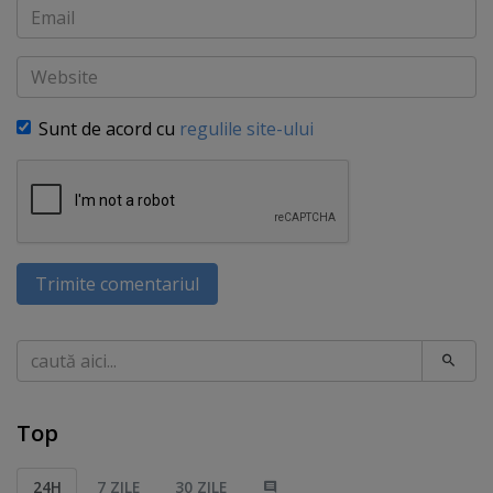
Email
Website
Sunt de acord cu
regulile site-ului
Trimite comentariul
Caută
Top
24H
7 ZILE
30 ZILE