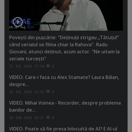
Poveşti din puşcărie: "Deţinuţii strigau „Tătuţu!”
când serialul se filma chiar la Rahova". Radu
Giovani, atunci deţinut, acum actor. "Ne uitam la
seriale turceşti"
21 IUL 2026 17:59
0
VIDEO. Care-i faza cu Alex Stamate? Laura Bălan,
despre...
18 IUL 2026 15:55
0
VIDEO. Mihai Voinea - Recorder, despre problema
banilor de...
18 IUN 2026 16:27
0
VIDEO. Poate să fie presa înlocuită de AI? E AI-ul