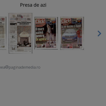
nea
paginademedia.ro