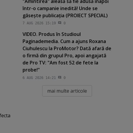
"Amintirea" aleasă să fie adusă înapoi
într-o campanie inedită! Unde se
găseşte publicaţia (PROIECT SPECIAL)
7 AUG 2026 15:19
0
VIDEO. Produs în Studioul
Paginademedia. Cum a ajuns Roxana
Ciuhulescu la ProMotor? Dată afară de
o firmă din grupul Pro, apoi angajată
de Pro TV: "Am fost 52 de fete la
probe!"
6 AUG 2026 14:21
0
mai multe articole
fecta