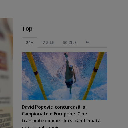
Top
24H
7 ZILE
30 ZILE
David Popovici concurează la
Campionatele Europene. Cine
transmite competiţia şi când înoată
campionul român