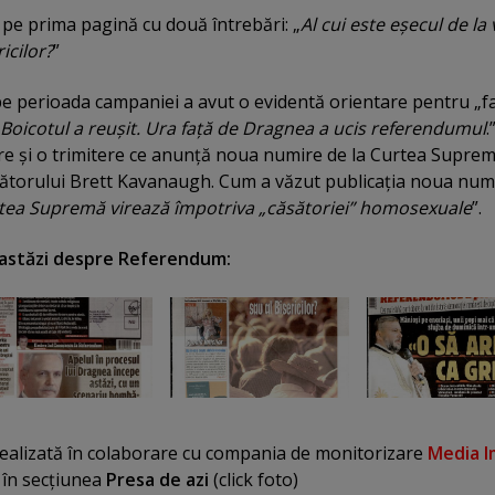
 pe prima pagină cu două întrebări: „
Al cui este eşecul de la 
icilor?
”
pe perioada campaniei a avut o evidentă orientare pentru „f
Boicotul a reuşit. Ura faţă de Dragnea a ucis referendumul
.
re şi o trimitere ce anunţă noua numire de la Curtea Suprem
cătorului Brett Kavanaugh. Cum a văzut publicaţia noua num
tea Supremă virează împotriva „căsătoriei” homosexuale
”.
 astăzi despre Referendum:
ealizată în colaborare cu compania de monitorizare
Media I
, în secţiunea
Presa de azi
(click foto)