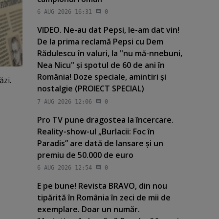
6 AUG 2026 16:31
0
VIDEO. Ne-au dat Pepsi, le-am dat vin!
De la prima reclamă Pepsi cu Dem
Rădulescu în valuri, la "nu mă-nnebuni,
Nea Nicu" şi spotul de 60 de ani în
România! Doze speciale, amintiri şi
ăzi.
nostalgie (PROIECT SPECIAL)
7 AUG 2026 12:06
0
Pro TV pune dragostea la încercare.
Reality-show-ul „Burlacii: Foc în
Paradis” are dată de lansare şi un
premiu de 50.000 de euro
6 AUG 2026 12:54
0
E pe bune! Revista BRAVO, din nou
tipărită în România în zeci de mii de
exemplare. Doar un număr.