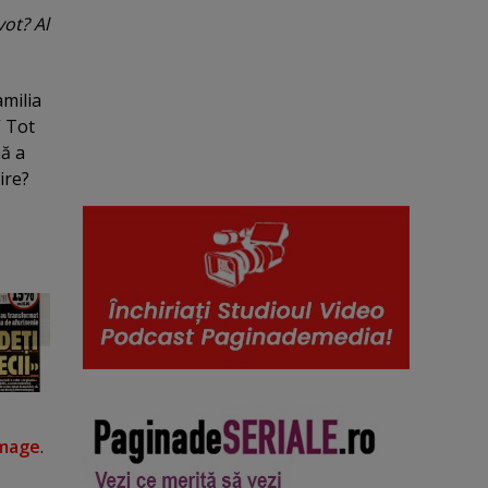
vot? Al
amilia
” Tot
ă a
ire?
mage
.