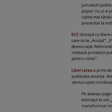
Jurnaliştii publ
popor: nu şi-a pr
iubita mai tânăr
prezentat la vot!
EVZ
titrează cu litere
care scrie „Anulat”. „
democraţie: Referendum
notează jurnaliştii pu
pentru nimic”.
Libertatea
a prins do
publicaţia anunţa:
Ref
democraţiei româneşt
Pe aceeaşi pagin
enoriaşii la vot: 
transfrormat slu