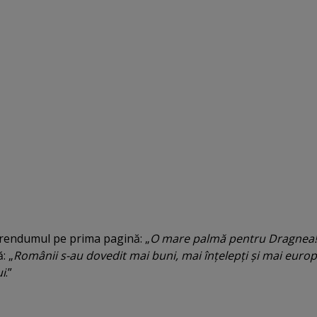
erendumul pe prima pagină: „
O mare palmă pentru Dragnea!
: „
Românii s-au dovedit mai buni, mai înţelepţi şi mai euro
ui
.”