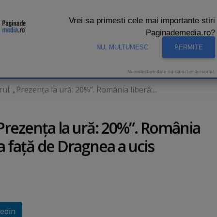
Vrei sa primesti cele mai importante stiri
Paginademedia.ro?
NU, MULTUMESC
PERMITE
CNA
INTERVIURI VIDEO
STUDIO VIDEO
AUDIENTE 
Nu colectam date cu caracter personal.
l: „Prezenţa la ură: 20%”. România liberă:...
„Prezenţa la ură: 20%”. România
ra faţă de Dragnea a ucis
edin