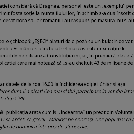
icaţiei consideră că Dragnea, personal, este un „exemplu” pe
imit fosta soţie la nunta fiului lor, în schimb s-a dus însoţit 
ă decât nora sa. Iar românii i-au răspuns pe măsură: nu s-au
 de-o şchioapă: „EŞEC!” alături de o poză cu un buletin de vot
Pentru România s-a încheiat cel mai costisitor exerciţiu de
ul de modificare a Constituţiei iniţiat, în premieră, de cetă
blicaţiei care mai notează că „s-au cheltuit 43 de milioane de
ar datele de la roa 16.00 la închiderea ediţiei. Chiar şi aşa,
erendumul a picat! Cea mai slabă participare la vot din istor
i după `89
.
ă, publicaţia arată cum îşi „îndeamnă” un preot din Voluntar
„
O să ardeţi ca grecii
”.
Mânioşi pe enoriaşi, unii popi mai că 
jba de duminică într-una de afurisenie.