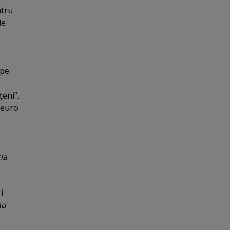
ntru
de
 pe
ţeni”,
 euro
ia
i
au