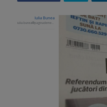
Iulia Bunea
iulia.bunea
paginademedia.ro