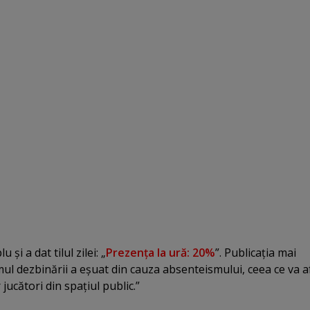
u şi a dat tilul zilei: „
Prezenţa la ură: 20%
”. Publicaţia mai
l dezbinării a eşuat din cauza absenteismului, ceea ce va a
jucători din spaţiul public.”