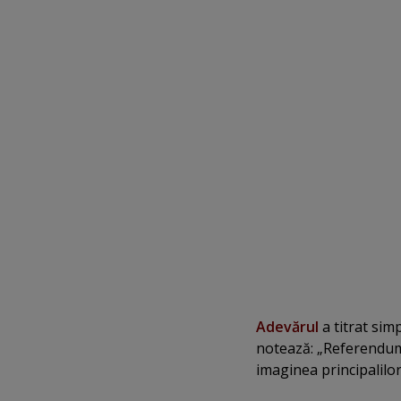
Adevărul
a titrat simpl
notează: „Referendumu
imaginea principalilor 