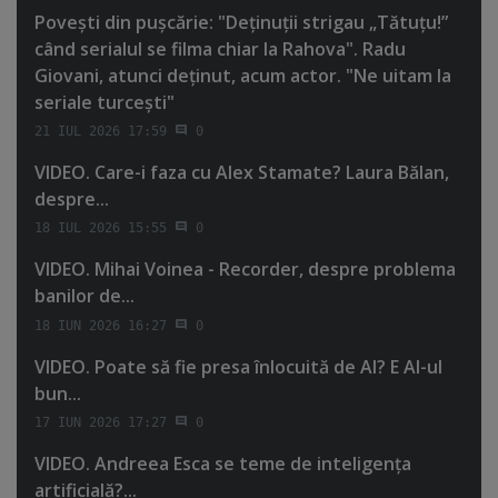
Poveşti din puşcărie: "Deţinuţii strigau „Tătuţu!”
când serialul se filma chiar la Rahova". Radu
Giovani, atunci deţinut, acum actor. "Ne uitam la
seriale turceşti"
21 IUL 2026 17:59
0
VIDEO. Care-i faza cu Alex Stamate? Laura Bălan,
despre...
18 IUL 2026 15:55
0
VIDEO. Mihai Voinea - Recorder, despre problema
banilor de...
18 IUN 2026 16:27
0
VIDEO. Poate să fie presa înlocuită de AI? E AI-ul
bun...
17 IUN 2026 17:27
0
VIDEO. Andreea Esca se teme de inteligenţa
artificială?...