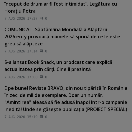
început de drum ar fi fost intimidat”. Legătura cu
Horaţiu Potra
7 AUG 2026 17:27
0
COMUNICAT. Săptămâna Mondială a Alăptării
2026:eufy provoacă mamele să spună de ce le este
greu să alăpteze
7 AUG 2026 17:14
0
S-a lansat Book Snack, un prodcast care explică
actualitatea prin cărţi. Cine îl prezintă
7 AUG 2026 17:00
0
E pe bune! Revista BRAVO, din nou tipărită în România
în zeci de mii de exemplare. Doar un număr.
"Amintirea" aleasă să fie adusă înapoi într-o campanie
inedită! Unde se găseşte publicaţia (PROIECT SPECIAL)
7 AUG 2026 15:19
0