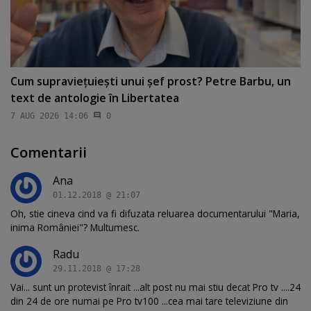
Cum supravieţuieşti unui şef prost? Petre Barbu, un
text de antologie în Libertatea
7 AUG 2026 14:06
0
Comentarii
Ana
01.12.2018 @ 21:07
Oh, stie cineva cind va fi difuzata reluarea documentarului "Maria,
inima României"? Multumesc.
Radu
29.11.2018 @ 17:28
Vai... sunt un protevist înrait ...alt post nu mai stiu decat Pro tv ....24
din 24 de ore numai pe Pro tv100 ...cea mai tare televiziune din