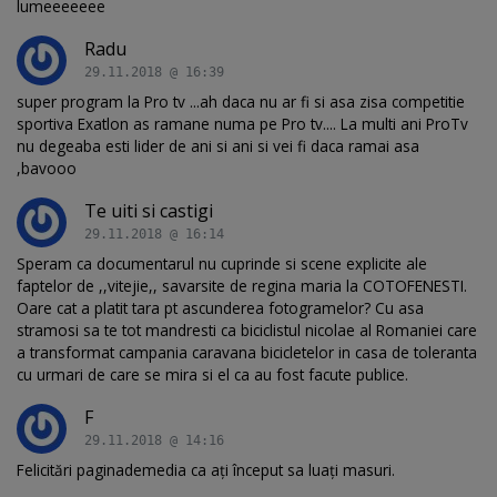
lumeeeeeee
Radu
29.11.2018 @ 16:39
super program la Pro tv ...ah daca nu ar fi si asa zisa competitie
sportiva Exatlon as ramane numa pe Pro tv.... La multi ani ProTv
nu degeaba esti lider de ani si ani si vei fi daca ramai asa
,bavooo
Te uiti si castigi
29.11.2018 @ 16:14
Speram ca documentarul nu cuprinde si scene explicite ale
faptelor de ,,vitejie,, savarsite de regina maria la COTOFENESTI.
Oare cat a platit tara pt ascunderea fotogramelor? Cu asa
stramosi sa te tot mandresti ca biciclistul nicolae al Romaniei care
a transformat campania caravana bicicletelor in casa de toleranta
cu urmari de care se mira si el ca au fost facute publice.
F
29.11.2018 @ 14:16
Felicitări paginademedia ca ați început sa luați masuri.