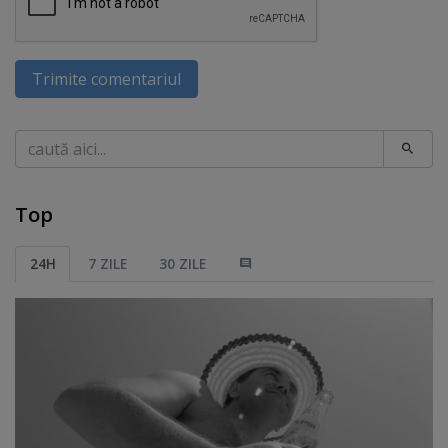
Trimite comentariul
Caută
Top
24H
7 ZILE
30 ZILE