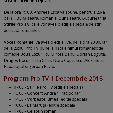
şi istoricul Neagu Djuvara.
De la ora 19:00, Andreea Esca va spune, pentru a 23-a
oară, „Bună seara, România. Bună seara, Bucureşti” la
Ştirile Pro TV
, care vor avea o ediţie specială de ştiri
dedicată românilor.
Vocea României
va avea o edţie live, de la ora 20:30, iar
de la 23:00, Pro TV pune la bătaie filmul românesc de
comedie
Două Lozuri,
cu Mircea Banu, Dorian Boguta,
Dragos Bucur, Elisa Călin, Nora Cupcencu, Alexandru
Papadopol şi Şerban Pavlu.
Program Pro TV 1 Decembrie 2018
07:00 -
Ştirile Pro TV
(ediţie specială)
13:00 -
Concert Andra
“Tradiţional”
14:30 -
Vorbeşte lumea
(ediţie specială)
16:00 -
La Măruţă
(ediţie specială)
17:00 -
Ce spun românii