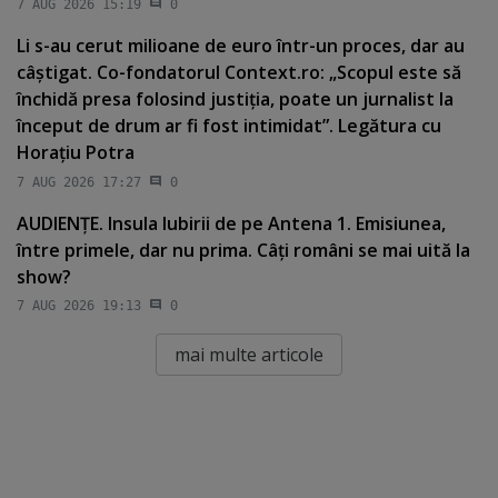
7 AUG 2026 15:19
0
Li s-au cerut milioane de euro într-un proces, dar au
câştigat. Co-fondatorul Context.ro: „Scopul este să
închidă presa folosind justiţia, poate un jurnalist la
început de drum ar fi fost intimidat”. Legătura cu
Horaţiu Potra
7 AUG 2026 17:27
0
AUDIENŢE. Insula Iubirii de pe Antena 1. Emisiunea,
între primele, dar nu prima. Câţi români se mai uită la
show?
7 AUG 2026 19:13
0
mai multe articole