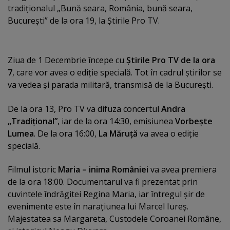
tradiţionalul „Bună seara, România, bună seara,
Bucureşti” de la ora 19, la Ştirile Pro TV.
Ziua de 1 Decembrie începe cu
Ştirile Pro TV de la ora
7
, care vor avea o ediţie specială. Tot în cadrul ştirilor se
va vedea şi parada militară, transmisă de la Bucureşti.
De la ora 13, Pro TV va difuza concertul
Andra
„Tradiţional”
, iar de la ora 14:30, emisiunea
Vorbeşte
Lumea
. De la ora 16:00,
La Măruţă
va avea o ediţie
specială.
Filmul istoric
Maria – inima României
va avea premiera
de la ora 18:00. Documentarul va fi prezentat prin
cuvintele îndrăgitei Regina Maria, iar întregul şir de
evenimente este în naraţiunea lui Marcel Iureş.
Majestatea sa Margareta, Custodele Coroanei Române,