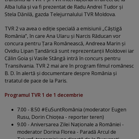
Alba Iulia şi va fi prezentat de Radu Andrei Tudor şi
Stela Dănilă, gazda Telejurnalului TVR Moldova.
TVR 2 va avea o ediţie specială a emisiunii „Câştigă
România”, în care Ana Ularu şi Narcis Răducan vor
concura pentru Ţara Românească, Andreea Marin şi
Ovidiu Lipan Ţandărică sunt reprezentanţii Moldovei iar
Călin Goia şi Vasile Stângă intră în concurs pentru
Transilvania. TVR 2 mai are în program filmul românesc
B. D. în alertă şi documentare despre România şi
tratatul de pace de la Paris.
Programul TVR 1 de 1 decembrie
7.00 - 8.50 #EuSuntRomânia (moderator Eugen
Rusu, Dorin Chioţea - reporter teren)
9.00 - Aniversarea Zilei Naţionale a României -
moderator Dorina Florea - Paradă Arcul de