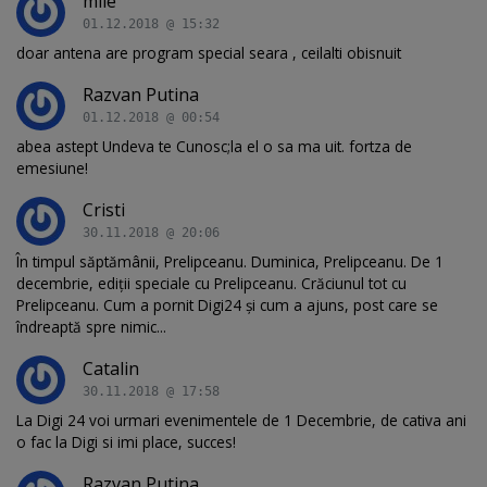
mile
01.12.2018 @ 15:32
doar antena are program special seara , ceilalti obisnuit
Razvan Putina
01.12.2018 @ 00:54
abea astept Undeva te Cunosc;la el o sa ma uit. fortza de
emesiune!
Cristi
30.11.2018 @ 20:06
În timpul săptămânii, Prelipceanu. Duminica, Prelipceanu. De 1
decembrie, ediții speciale cu Prelipceanu. Crăciunul tot cu
Prelipceanu. Cum a pornit Digi24 și cum a ajuns, post care se
îndreaptă spre nimic...
Catalin
30.11.2018 @ 17:58
La Digi 24 voi urmari evenimentele de 1 Decembrie, de cativa ani
o fac la Digi si imi place, succes!
Razvan Putina