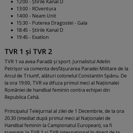
12:00 - Ştirile Kanal D
13:00 - ROventura
14:00 - Neam Unit
15:30 - Puterea Dragostei - Gala
18:45 - Ştirile Kanal D
19:45 - Exatlon
TVR 1 şi TVR 2
TVR 1 va avea Paradă şi sport. Jurnalistul Adelin
Petrişor va comenta desfăşurarea Paradei Militare de la
Arcul de Triumf, alături colonelul Constantin Spânu. De
la ora 19:00, TVR va difuza primul meci al Naţionalei
României de handbal feminin contra echipei din
Republica Cehă.
Principalul Telejurnal al zilei de 1 Decembrie, de la ora
20.30 (imediat după primul meci al Naţionalei de
Handbal feminin la Campionatul European), va fi
transmis la TVR 1 şi TVR Internaţional în direct de la