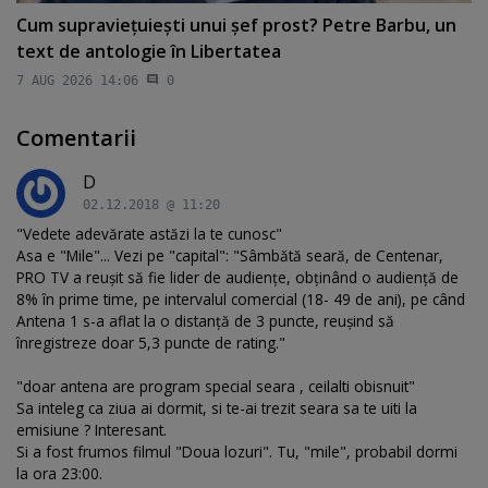
Cum supravieţuieşti unui şef prost? Petre Barbu, un
text de antologie în Libertatea
7 AUG 2026 14:06
0
Comentarii
D
02.12.2018 @ 11:20
"Vedete adevărate astăzi la te cunosc"
Asa e "Mile"... Vezi pe "capital": "Sâmbătă seară, de Centenar,
PRO TV a reuşit să fie lider de audienţe, obţinând o audienţă de
8% în prime time, pe intervalul comercial (18- 49 de ani), pe când
Antena 1 s-a aflat la o distanţă de 3 puncte, reuşind să
înregistreze doar 5,3 puncte de rating."
"doar antena are program special seara , ceilalti obisnuit"
Sa inteleg ca ziua ai dormit, si te-ai trezit seara sa te uiti la
emisiune ? Interesant.
Si a fost frumos filmul "Doua lozuri". Tu, "mile", probabil dormi
la ora 23:00.