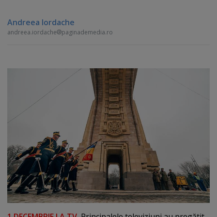
Andreea Iordache
andreea.iordache
paginademedia.ro
1 DECEMBRIE LA TV.
Principalele televiziuni au pregătit