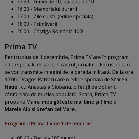
13:30 - Femei de 10, bărbaţi de 10
16:00 - Memorialul durerii
17:00 - Zile cu stil (ediţie specială)
18:00 - Primăverii
20:00 - Câştigă România 100!
Prima TV
Pentru ziua de 1 decembrie, Prima TV are în program
ediţii speciale de ştiri, în cadrul jurnalului
Focus
, în care
se vor transmite imagini de la parada militară. De la ora
17:00, Dragoş Pătraru are o ediţie specială de
Starea
Naţiei
, cu Anastasia Ciobanu, o fetiţă de opt ani,
cântăreaţă de muzică populară. Seara, Prima TV
propune
Mama mea găteşte mai bine şi filmele
Marele Alb şi Ştefan cel Mare.
Programul Prima TV de 1 decembrie
08:45 - Focus - 100 de ani