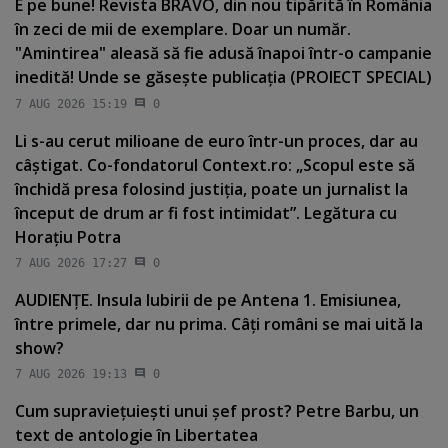
E pe bune! Revista BRAVO, din nou tipărită în România
în zeci de mii de exemplare. Doar un număr.
"Amintirea" aleasă să fie adusă înapoi într-o campanie
inedită! Unde se găseşte publicaţia (PROIECT SPECIAL)
7 AUG 2026 15:19
0
Li s-au cerut milioane de euro într-un proces, dar au
câştigat. Co-fondatorul Context.ro: „Scopul este să
închidă presa folosind justiţia, poate un jurnalist la
început de drum ar fi fost intimidat”. Legătura cu
Horaţiu Potra
7 AUG 2026 17:27
0
AUDIENŢE. Insula Iubirii de pe Antena 1. Emisiunea,
între primele, dar nu prima. Câţi români se mai uită la
show?
7 AUG 2026 19:13
0
Cum supravieţuieşti unui şef prost? Petre Barbu, un
text de antologie în Libertatea