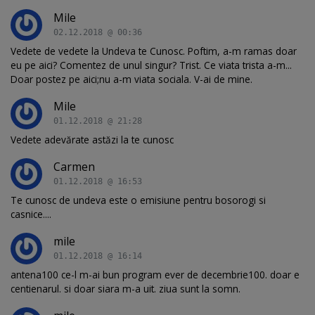
Mile
02.12.2018 @ 00:36
Vedete de vedete la Undeva te Cunosc. Poftim, a-m ramas doar
eu pe aici? Comentez de unul singur? Trist. Ce viata trista a-m...
Doar postez pe aici;nu a-m viata sociala. V-ai de mine.
Mile
01.12.2018 @ 21:28
Vedete adevărate astăzi la te cunosc
Carmen
01.12.2018 @ 16:53
Te cunosc de undeva este o emisiune pentru bosorogi si
casnice....
mile
01.12.2018 @ 16:14
antena100 ce-l m-ai bun program ever de decembrie100. doar e
centienarul. si doar siara m-a uit. ziua sunt la somn.