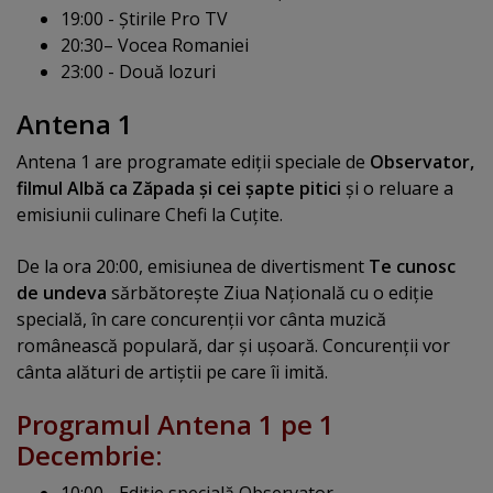
19:00 - Ştirile Pro TV
20:30– Vocea Romaniei
23:00 - Două lozuri
Antena 1
Antena 1 are programate ediţii speciale de
Observator,
filmul Albă ca Zăpada şi cei şapte pitici
şi o reluare a
emisiunii culinare Chefi la Cuţite.
De la ora 20:00, emisiunea de divertisment
Te cunosc
de undeva
sărbătoreşte Ziua Naţională cu o ediţie
specială, în care concurenţii vor cânta muzică
românească populară, dar şi uşoară. Concurenţii vor
cânta alături de artiştii pe care îi imită.
Programul Antena 1 pe 1
Decembrie:
10:00 - Ediţie specială Observator