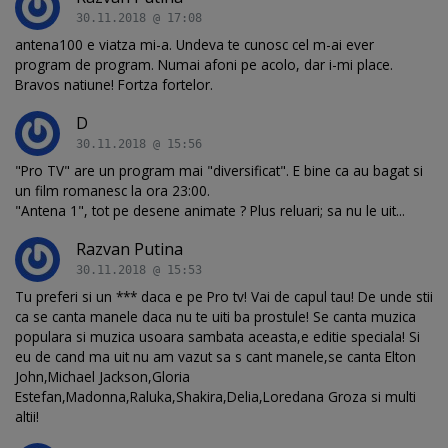
30.11.2018 @ 17:08
antena100 e viatza mi-a. Undeva te cunosc cel m-ai ever
program de program. Numai afoni pe acolo, dar i-mi place.
Bravos natiune! Fortza fortelor.
D
30.11.2018 @ 15:56
"Pro TV" are un program mai "diversificat". E bine ca au bagat si
un film romanesc la ora 23:00.
"Antena 1", tot pe desene animate ? Plus reluari; sa nu le uit...
Razvan Putina
30.11.2018 @ 15:53
Tu preferi si un *** daca e pe Pro tv! Vai de capul tau! De unde stii
ca se canta manele daca nu te uiti ba prostule! Se canta muzica
populara si muzica usoara sambata aceasta,e editie speciala! Si
eu de cand ma uit nu am vazut sa s cant manele,se canta Elton
John,Michael Jackson,Gloria
Estefan,Madonna,Raluka,Shakira,Delia,Loredana Groza si multi
altii!