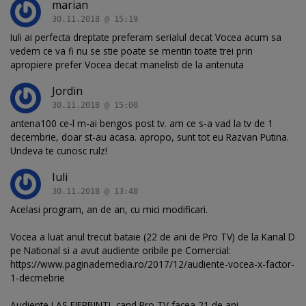
marian
30.11.2018 @ 15:19
Iuli ai perfecta dreptate preferam serialul decat Vocea acum sa
vedem ce va fi nu se stie poate se mentin toate trei prin
apropiere prefer Vocea decat manelisti de la antenuta
Jordin
30.11.2018 @ 15:00
antena100 ce-l m-ai bengos post tv. am ce s-a vad la tv de 1
decembrie, doar st-au acasa. apropo, sunt tot eu Razvan Putina.
Undeva te cunosc rulz!
Iuli
30.11.2018 @ 13:48
Acelasi program, an de an, cu mici modificari.
Vocea a luat anul trecut bataie (22 de ani de Pro TV) de la Kanal D
pe National si a avut audiente oribile pe Comercial:
https://www.paginademedia.ro/2017/12/audiente-vocea-x-factor-
1-decmebrie
Audiente LAS FIERBINTI, cand Pro TV facea 21 de ani.