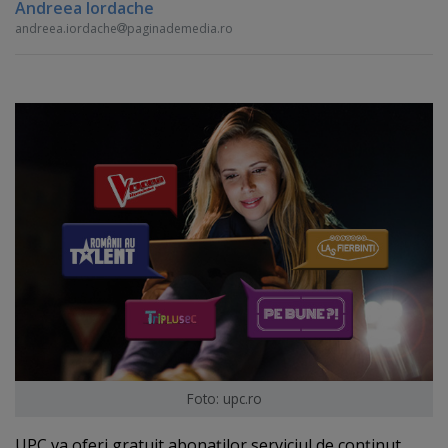
Andreea Iordache
andreea.iordache
paginademedia.ro
Foto: upc.ro
UPC va oferi gratuit abonaţilor serviciul de conţinut