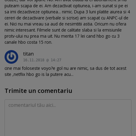
puteam scapa de ei. Am dezactivat optiunea, i-am sunat si pe ei
sa imi dezactiveze optiunea... nimic. Dupa 3 luni platite aiurea si 4
cereri de dezactivare (verbale si scrise) am scapat cu ANPC-ul de
ei. Nici nu mai vreau sa aud de nesimtitii astia. Oricum nu ofera
nimic interesant. Filmele sunt de calitate slaba si la emisiunile
protv-ului nu prea ma uit. Nu merita 17 lei cand hbo go cu 3
canale hbo costa 15 ron.
titan
16.11.2018 @ 14:27
cine mai foloseste voyo?e gol nu are nimic, sa dus de tot acest
site ,netflix hbo go is la putere acu...
Trimite un comentariu
Comentariu