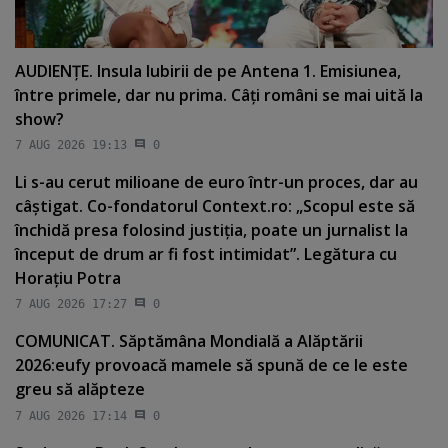
AUDIENŢE. Insula Iubirii de pe Antena 1. Emisiunea,
între primele, dar nu prima. Câţi români se mai uită la
show?
7 AUG 2026 19:13
0
Li s-au cerut milioane de euro într-un proces, dar au
câştigat. Co-fondatorul Context.ro: „Scopul este să
închidă presa folosind justiţia, poate un jurnalist la
început de drum ar fi fost intimidat”. Legătura cu
Horaţiu Potra
7 AUG 2026 17:27
0
COMUNICAT. Săptămâna Mondială a Alăptării
2026:eufy provoacă mamele să spună de ce le este
greu să alăpteze
7 AUG 2026 17:14
0