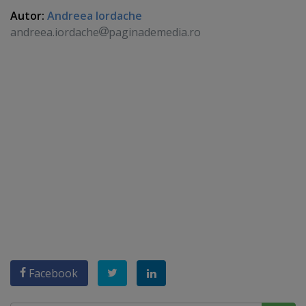
Autor:
Andreea Iordache
andreea.iordache
paginademedia.ro
Facebook