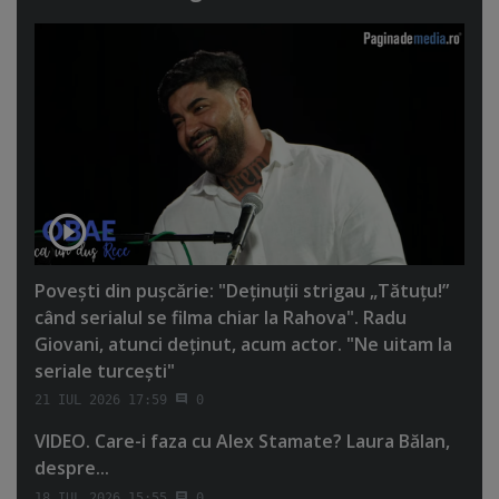
Poveşti din puşcărie: "Deţinuţii strigau „Tătuţu!”
când serialul se filma chiar la Rahova". Radu
Giovani, atunci deţinut, acum actor. "Ne uitam la
seriale turceşti"
21 IUL 2026 17:59
0
VIDEO. Care-i faza cu Alex Stamate? Laura Bălan,
despre...
18 IUL 2026 15:55
0