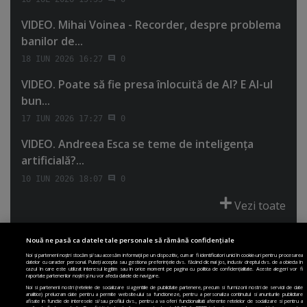
VIDEO. Mihai Voinea - Recorder, despre problema
banilor de...
18 IUN 2026 16:27
0
VIDEO. Poate să fie presa înlocuită de AI? E AI-ul
bun...
17 IUN 2026 17:27
0
VIDEO. Andreea Esca se teme de inteligenţa
artificială?...
10 IUN 2026 18:07
0
Vezi toate
Nouă ne pasă ca datele tale personale să rămână confidențiale
Noi și partenerii noștri stocăm și/sau accesăm informații pe un dispozitiv, cum ar fi identificatori unici în cookie-uri pentru procesarea
datelor cu caracter personal. Puteți accepta sau gestiona preferințele dvs. făcând clic mai jos, inclusiv dreptul dvs. de a obiecta în
cazul în care este utilizat interesul legitim sau în orice moment pe pagina cu politica de confidențialitate. Aceste alegeri vor fi
PRIMA PAGINĂ
POLITICA DE COLECTARE ACORD COOKIE
raportate partenerilor noștri și nu vor afecta datele de navigare.
POLITICA DE CONFIDENȚIALITATE
DESPRE SITE
ECHIPA
Noi si partenerii nostri (retelele de socializare si agentiile de publicitate partenere, precum si furnizorii nostri de servicii de date
analitice) prelucram date pentru a permite website-ului sa functioneze, pentru a personaliza continutul si anunturile publicitare
DESPRE MINE
JOBURI
CONTACT
ARHIVA
afisate in functie de interesele si/sau profilul dvs., pentru a va oferi functionalitati aferente retelelor de socializare si pentru a