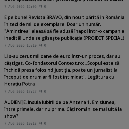
7 AUG 2026 12:06
0
E pe bune! Revista BRAVO, din nou tipărită în România
în zeci de mii de exemplare. Doar un număr.
"Amintirea" aleasă să fie adusă înapoi într-o campanie
inedită! Unde se găseşte publicaţia (PROIECT SPECIAL)
7 AUG 2026 15:19
0
Li s-au cerut milioane de euro într-un proces, dar au
câştigat. Co-fondatorul Context.ro: „Scopul este să
închidă presa folosind justiţia, poate un jurnalist la
început de drum ar fi fost intimidat”. Legătura cu
Horaţiu Potra
7 AUG 2026 17:27
0
AUDIENŢE. Insula Iubirii de pe Antena 1. Emisiunea,
între primele, dar nu prima. Câţi români se mai uită la
show?
7 AUG 2026 19:13
0