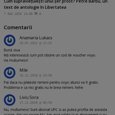
Cum supravieţuieşti unui şef prost? Petre Barbu, un
text de antologie în Libertatea
7 AUG 2026 14:06
0
Comentarii
Anamaria Lukacs
26.07.2021 @ 17:55
Bună ziua
Mă interesează cum pot obține un cod de voucher voyo.
Va mulțumesc!
Mile
18.11.2018 @ 19:58
Pai daca nu plateste nimeni pentru voyo atunci va fi gratis.
Problema e ca nici gratis nu le brea nimeni. hehe
Liviu Sora
17.11.2018 @ 00:59
Nu, multumesc! Sunt abonat UPC si as putea profita de aceasta
ocazie, dar voi spune NU. Am avut odata la ei abonament si nu