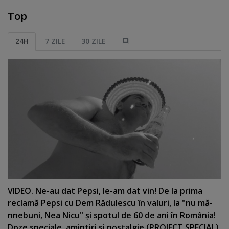
Top
24H
7 ZILE
30 ZILE
VIDEO. Ne-au dat Pepsi, le-am dat vin! De la prima
reclamă Pepsi cu Dem Rădulescu în valuri, la "nu mă-
nnebuni, Nea Nicu" şi spotul de 60 de ani în România!
Doze speciale, amintiri şi nostalgie (PROIECT SPECIAL)