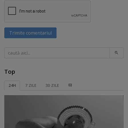
Trimite comentariul
Caută
Top
24H
7 ZILE
30 ZILE