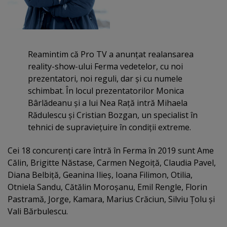
Reamintim că Pro TV a anunţat realansarea
reality-show-ului Ferma vedetelor, cu noi
prezentatori, noi reguli, dar şi cu numele
schimbat. În locul prezentatorilor Monica
Bârlădeanu şi a lui Nea Raţă intră Mihaela
Rădulescu şi Cristian Bozgan, un specialist în
tehnici de supravieţuire în condiţii extreme.
Cei 18 concurenţi care întră în Ferma în 2019 sunt Ame
Călin, Brigitte Năstase, Carmen Negoiţă, Claudia Pavel,
Diana Belbiţă, Geanina Ilieş, Ioana Filimon, Otilia,
Otniela Sandu, Cătălin Moroşanu, Emil Rengle, Florin
Pastramă, Jorge, Kamara, Marius Crăciun, Silviu Ţolu şi
Vali Bărbulescu.