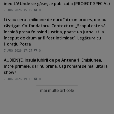
inedită! Unde se găseşte publicaţia (PROIECT SPECIAL)
7 AUG 2026 15:19
0
Li s-au cerut milioane de euro într-un proces, dar au
câştigat. Co-fondatorul Context.ro: „Scopul este să
închidă presa folosind justiţia, poate un jurnalist la
început de drum ar fi fost intimidat”. Legătura cu
Horaţiu Potra
7 AUG 2026 17:27
0
AUDIENŢE. Insula Iubirii de pe Antena 1. Emisiunea,
între primele, dar nu prima. Câţi români se mai uită la
show?
7 AUG 2026 19:13
0
mai multe articole