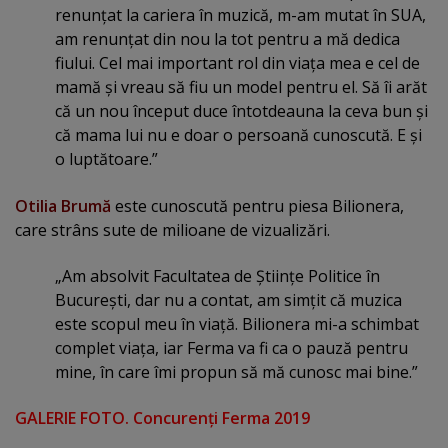
renunţat la cariera în muzică, m-am mutat în SUA,
am renunţat din nou la tot pentru a mă dedica
fiului. Cel mai important rol din viaţa mea e cel de
mamă şi vreau să fiu un model pentru el. Să îi arăt
că un nou început duce întotdeauna la ceva bun şi
că mama lui nu e doar o persoană cunoscută. E şi
o luptătoare.”
Otilia Brumă
este cunoscută pentru piesa Bilionera,
care strâns sute de milioane de vizualizări.
„Am absolvit Facultatea de Ştiinţe Politice în
Bucureşti, dar nu a contat, am simţit că muzica
este scopul meu în viaţă. Bilionera mi-a schimbat
complet viaţa, iar Ferma va fi ca o pauză pentru
mine, în care îmi propun să mă cunosc mai bine.”
GALERIE FOTO. Concurenţi Ferma 2019