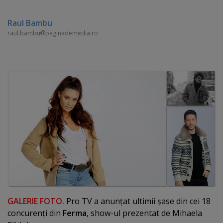
Raul Bambu
raul.bambu
paginademedia.ro
GALERIE FOTO.
Pro TV a anunţat
ultimii şase din cei 18
concurenţi din
Ferma
, show-ul prezentat de Mihaela