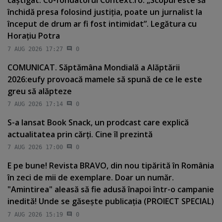
câştigat. Co-fondatorul Context.ro: „Scopul este să
închidă presa folosind justiţia, poate un jurnalist la
început de drum ar fi fost intimidat”. Legătura cu
Horaţiu Potra
7 AUG 2026 17:27
0
COMUNICAT. Săptămâna Mondială a Alăptării
2026:eufy provoacă mamele să spună de ce le este
greu să alăpteze
7 AUG 2026 17:14
0
S-a lansat Book Snack, un prodcast care explică
actualitatea prin cărţi. Cine îl prezintă
7 AUG 2026 17:00
0
E pe bune! Revista BRAVO, din nou tipărită în România
în zeci de mii de exemplare. Doar un număr.
"Amintirea" aleasă să fie adusă înapoi într-o campanie
inedită! Unde se găseşte publicaţia (PROIECT SPECIAL)
7 AUG 2026 15:19
0