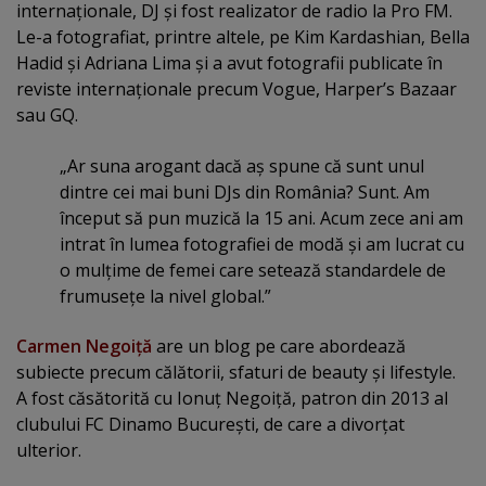
internaţionale, DJ şi fost realizator de radio la Pro FM.
Le-a fotografiat, printre altele, pe Kim Kardashian, Bella
Hadid şi Adriana Lima şi a avut fotografii publicate în
reviste internaţionale precum Vogue, Harper’s Bazaar
sau GQ.
„Ar suna arogant dacă aş spune că sunt unul
dintre cei mai buni DJs din România? Sunt. Am
început să pun muzică la 15 ani. Acum zece ani am
intrat în lumea fotografiei de modă şi am lucrat cu
o mulţime de femei care setează standardele de
frumuseţe la nivel global.”
Carmen Negoiţă
are un blog pe care abordează
subiecte precum călătorii, sfaturi de beauty şi lifestyle.
A fost căsătorită cu Ionuţ Negoiţă, patron din 2013 al
clubului FC Dinamo Bucureşti, de care a divorţat
ulterior.