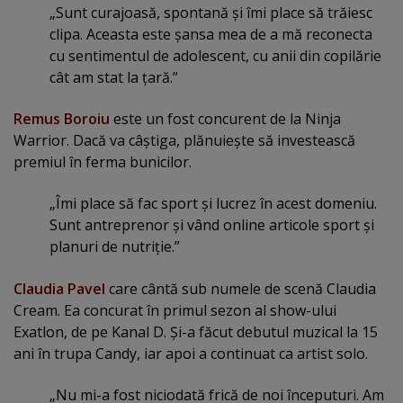
„Sunt curajoasă, spontană şi îmi place să trăiesc
clipa. Aceasta este şansa mea de a mă reconecta
cu sentimentul de adolescent, cu anii din copilărie
cât am stat la ţară.”
Remus Boroiu
este un fost concurent de la Ninja
Warrior. Dacă va câştiga, plănuieşte să investească
premiul în ferma bunicilor.
„Îmi place să fac sport şi lucrez în acest domeniu.
Sunt antreprenor şi vând online articole sport şi
planuri de nutriţie.”
Claudia Pavel
care cântă sub numele de scenă Claudia
Cream. Ea concurat în primul sezon al show-ului
Exatlon, de pe Kanal D. Şi-a făcut debutul muzical la 15
ani în trupa Candy, iar apoi a continuat ca artist solo.
„Nu mi-a fost niciodată frică de noi începuturi. Am