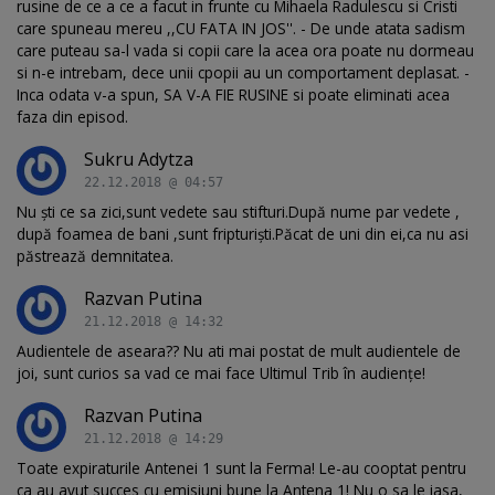
rusine de ce a ce a facut in frunte cu Mihaela Radulescu si Cristi
care spuneau mereu ,,CU FATA IN JOS''. - De unde atata sadism
care puteau sa-l vada si copii care la acea ora poate nu dormeau
si n-e intrebam, dece unii cpopii au un comportament deplasat. -
Inca odata v-a spun, SA V-A FIE RUSINE si poate eliminati acea
faza din episod.
Sukru Adytza
22.12.2018 @ 04:57
Nu ști ce sa zici,sunt vedete sau stifturi.După nume par vedete ,
după foamea de bani ,sunt fripturiști.Păcat de uni din ei,ca nu asi
păstrează demnitatea.
Razvan Putina
21.12.2018 @ 14:32
Audientele de aseara?? Nu ati mai postat de mult audientele de
joi, sunt curios sa vad ce mai face Ultimul Trib în audiențe!
Razvan Putina
21.12.2018 @ 14:29
Toate expiraturile Antenei 1 sunt la Ferma! Le-au cooptat pentru
ca au avut succes cu emisiuni bune la Antena 1! Nu o sa le iasa,