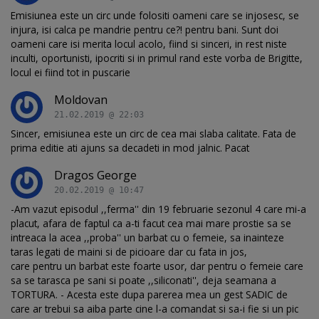
Emisiunea este un circ unde folositi oameni care se injosesc, se
injura, isi calca pe mandrie pentru ce?! pentru bani. Sunt doi
oameni care isi merita locul acolo, fiind si sinceri, in rest niste
inculti, oportunisti, ipocriti si in primul rand este vorba de Brigitte,
locul ei fiind tot in puscarie
Moldovan
21.02.2019 @ 22:03
Sincer, emisiunea este un circ de cea mai slaba calitate. Fata de
prima editie ati ajuns sa decadeti in mod jalnic. Pacat
Dragos George
20.02.2019 @ 10:47
-Am vazut episodul ,,ferma'' din 19 februarie sezonul 4 care mi-a
placut, afara de faptul ca a-ti facut cea mai mare prostie sa se
intreaca la acea ,,proba'' un barbat cu o femeie, sa inainteze
taras legati de maini si de picioare dar cu fata in jos,
care pentru un barbat este foarte usor, dar pentru o femeie care
sa se tarasca pe sani si poate ,,siliconati'', deja seamana a
TORTURA. - Acesta este dupa parerea mea un gest SADIC de
care ar trebui sa aiba parte cine l-a comandat si sa-i fie si un pic