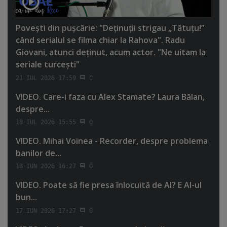
Poveşti din puşcărie: "Deţinuţii strigau „Tătuţu!”
când serialul se filma chiar la Rahova". Radu
Giovani, atunci deţinut, acum actor. "Ne uitam la
seriale turceşti"
21 IUL 2026 17:59
0
VIDEO. Care-i faza cu Alex Stamate? Laura Bălan,
despre...
18 IUL 2026 15:55
0
VIDEO. Mihai Voinea - Recorder, despre problema
banilor de...
18 IUN 2026 16:27
0
VIDEO. Poate să fie presa înlocuită de AI? E AI-ul
bun...
17 IUN 2026 17:27
0