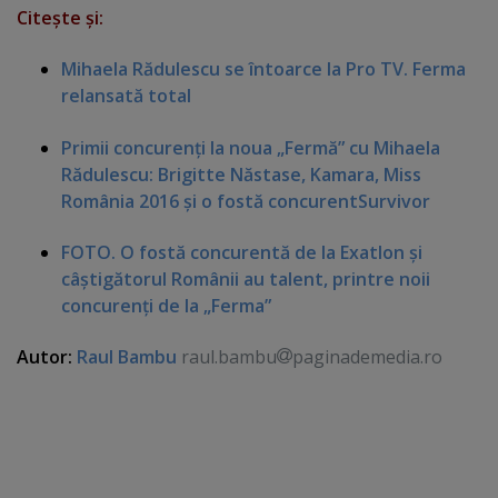
Citeşte şi:
Mihaela Rădulescu se întoarce la Pro TV. Ferma
relansată total
Primii concurenţi la noua „Fermă” cu Mihaela
Rădulescu: Brigitte Năstase, Kamara, Miss
România 2016 şi o fostă concurent
Survivor
FOTO. O fostă concurentă de la Exatlon şi
câştigătorul Românii au talent, printre noii
concurenţi de la „Ferma”
Autor:
Raul Bambu
raul.bambu
paginademedia.ro