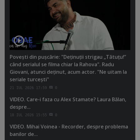
Poveşti din puşcărie: "Deţinuţii strigau „Tătuţu!”
când serialul se filma chiar la Rahova". Radu
Giovani, atunci deţinut, acum actor. "Ne uitam la
seriale turceşti"
21 IUL 2026 17:59
0
VIDEO. Care-i faza cu Alex Stamate? Laura Bălan,
despre...
18 IUL 2026 15:55
0
VIDEO. Mihai Voinea - Recorder, despre problema
banilor de...