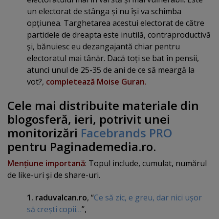
un electorat de stânga şi nu îşi va schimba
opţiunea. Targhetarea acestui electorat de către
partidele de dreapta este inutilă, contraproductivă
şi, bănuiesc eu dezangajantă chiar pentru
electoratul mai tânăr. Dacă toţi se bat în pensii,
atunci unul de 25-35 de ani de ce să meargă la
vot?,
completează Moise Guran.
Cele mai distribuite materiale din
blogosferă, ieri, potrivit unei
monitorizări
Facebrands PRO
pentru Paginademedia.ro.
Menţiune importană
: Topul include, cumulat, numărul
de like-uri şi de share-uri.
1. raduvalcan.ro
, “
Ce să zic, e greu, dar nici uşor
să creşti copii…
”,