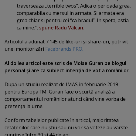
traverseaza „terrible twos”. Adica o perioada grea,
comparabila cu mersul in armata. Si armata era
grea chiar si pentru cei “ca bradul”. In speta, astia
ca mine.”,
spune Radu Vâlcan.
Articolul a adunat 7.145 de like-uri şi share-uri, potrivit
unei monitorizări
Facebrands PRO.
Al doilea articol este scris de Moise Guran pe blogul
personal şi are ca subiect intenţia de vot a românilor.
După un studiu realizat de IMAS în februarie 2019
pentru Europa FM, Guran face o scurtă analiză a
comportamentul românilor atunci când vine vorba de
prezenţa la urne.
Conform tabelelor publicate în articol, majoritatea
cetăţenilor care nu ştiu sau nu vor să voteze au vârste
cuprinse între 30 şi 44 de ani.