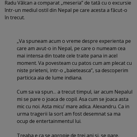
Radu Vâlcan a comparat „meseria” de tată cu o excursie
într-un mediul ostil din Nepal pe care acesta a făcut-o
în trecut.
„Va spuneam acum o vreme despre experienta pe
care am avut-o in Nepal, pe care o numeam cea
mai intensa din toate cele traite pana in acel
moment. Va povesteam cu patos cum am plecat cu
niste prieteni, intr-o „baieteasca”, sa descoperim
particica aia de lume indiana.
Cum sa va spun… a trecut timpul, iar acum Nepalul
mi se pare o joaca de copil. Asa cum se joaca asta
mic cu noi. Asta micu’ mare adica. Alexandru. Ca in
urma tragerii la sort am fost desemnat sa ma
ocup de entertainmentul lui.
Treaba e ca se apropie de trei ani si, se pare,