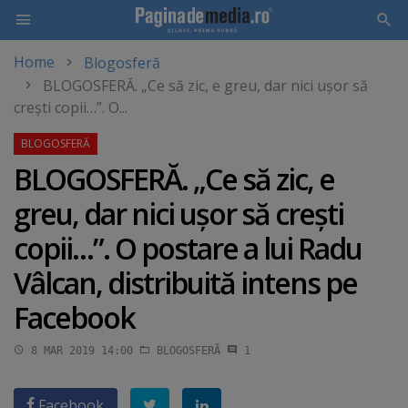
Home
Blogosferă
Skip
BLOGOSFERĂ. „Ce să zic, e greu, dar nici uşor să
to
creşti copii…”. O...
main
content
BLOGOSFERĂ. „Ce să zic, e
greu, dar nici uşor să creşti
copii…”. O postare a lui Radu
Vâlcan, distribuită intens pe
Facebook
8 MAR 2019 14:00
BLOGOSFERĂ
1
Facebook