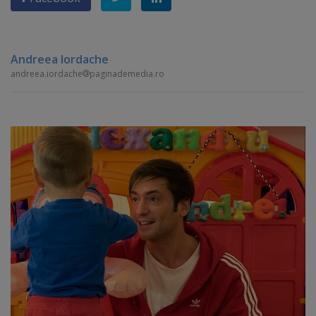
Andreea Iordache
andreea.iordache
paginademedia.ro