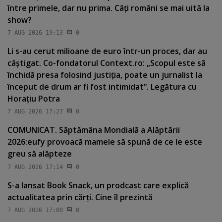
între primele, dar nu prima. Câţi români se mai uită la
show?
7 AUG 2026 19:13
0
Li s-au cerut milioane de euro într-un proces, dar au
câştigat. Co-fondatorul Context.ro: „Scopul este să
închidă presa folosind justiţia, poate un jurnalist la
început de drum ar fi fost intimidat”. Legătura cu
Horaţiu Potra
7 AUG 2026 17:27
0
COMUNICAT. Săptămâna Mondială a Alăptării
2026:eufy provoacă mamele să spună de ce le este
greu să alăpteze
7 AUG 2026 17:14
0
S-a lansat Book Snack, un prodcast care explică
actualitatea prin cărţi. Cine îl prezintă
7 AUG 2026 17:00
0