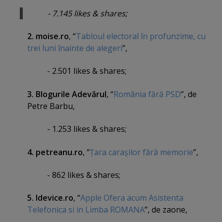
- 7.145 likes & shares;
2. moise.ro
, “
Tabloul electoral în profunzime, cu
trei luni înainte de alegeri
”,
- 2.501 likes & shares;
3. Blogurile Adevărul
, “
România fără PSD
”, de
Petre Barbu,
- 1.253 likes & shares;
4. petreanu.ro
, “
Ţara caraşilor fără memorie
”,
- 862 likes & shares;
5. Idevice.ro
, “
Apple Ofera acum Asistenta
Telefonica si in Limba ROMANA
”, de zaone,