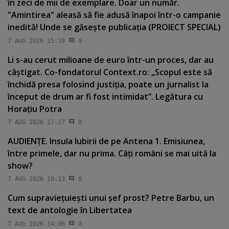
în zeci de mii de exemplare. Doar un număr.
"Amintirea" aleasă să fie adusă înapoi într-o campanie
inedită! Unde se găseşte publicaţia (PROIECT SPECIAL)
7 AUG 2026 15:19
0
Li s-au cerut milioane de euro într-un proces, dar au
câştigat. Co-fondatorul Context.ro: „Scopul este să
închidă presa folosind justiţia, poate un jurnalist la
început de drum ar fi fost intimidat”. Legătura cu
Horaţiu Potra
7 AUG 2026 17:27
0
AUDIENŢE. Insula Iubirii de pe Antena 1. Emisiunea,
între primele, dar nu prima. Câţi români se mai uită la
show?
7 AUG 2026 19:13
0
Cum supravieţuieşti unui şef prost? Petre Barbu, un
text de antologie în Libertatea
7 AUG 2026 14:06
0