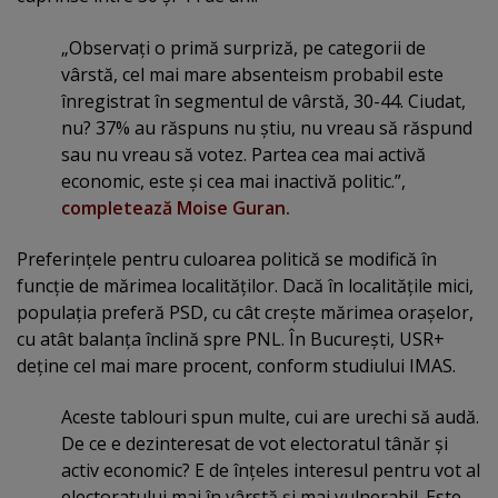
„Observaţi o primă surpriză, pe categorii de
vârstă, cel mai mare absenteism probabil este
înregistrat în segmentul de vârstă, 30-44. Ciudat,
nu? 37% au răspuns nu ştiu, nu vreau să răspund
sau nu vreau să votez. Partea cea mai activă
economic, este şi cea mai inactivă politic.”,
completează Moise Guran.
Preferinţele pentru culoarea politică se modifică în
funcţie de mărimea localităţilor. Dacă în localităţile mici,
populaţia preferă PSD, cu cât creşte mărimea oraşelor,
cu atât balanţa înclină spre PNL. În Bucureşti, USR+
deţine cel mai mare procent, conform studiului IMAS.
Aceste tablouri spun multe, cui are urechi să audă.
De ce e dezinteresat de vot electoratul tânăr şi
activ economic? E de înţeles interesul pentru vot al
electoratului mai în vârstă şi mai vulnerabil. Este