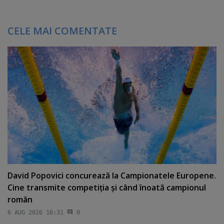
CELE MAI COMENTATE
David Popovici concurează la Campionatele Europene.
Cine transmite competiţia şi când înoată campionul
român
6 AUG 2026 16:31
0