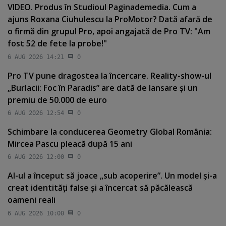
VIDEO. Produs în Studioul Paginademedia. Cum a
ajuns Roxana Ciuhulescu la ProMotor? Dată afară de
o firmă din grupul Pro, apoi angajată de Pro TV: "Am
fost 52 de fete la probe!"
6 AUG 2026 14:21
0
Pro TV pune dragostea la încercare. Reality-show-ul
„Burlacii: Foc în Paradis” are dată de lansare şi un
premiu de 50.000 de euro
6 AUG 2026 12:54
0
Schimbare la conducerea Geometry Global România:
Mircea Pascu pleacă după 15 ani
6 AUG 2026 12:00
0
AI-ul a început să joace „sub acoperire”. Un model şi-a
creat identităţi false şi a încercat să păcălească
oameni reali
6 AUG 2026 10:00
0