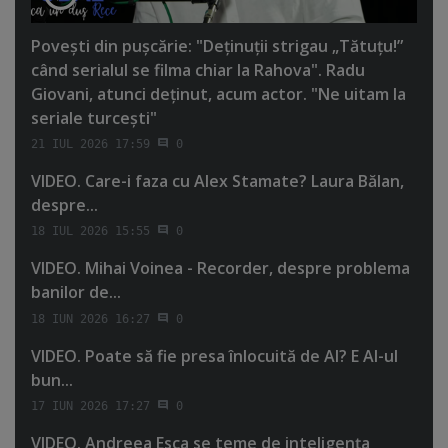
Poveşti din puşcărie: "Deţinuţii strigau „Tătuţu!”
când serialul se filma chiar la Rahova". Radu
Giovani, atunci deţinut, acum actor. "Ne uitam la
seriale turceşti"
21 IUL 2026 17:59
0
VIDEO. Care-i faza cu Alex Stamate? Laura Bălan,
despre...
18 IUL 2026 15:55
0
VIDEO. Mihai Voinea - Recorder, despre problema
banilor de...
18 IUN 2026 16:27
0
VIDEO. Poate să fie presa înlocuită de AI? E AI-ul
bun...
17 IUN 2026 17:27
0
VIDEO. Andreea Esca se teme de inteligenţa