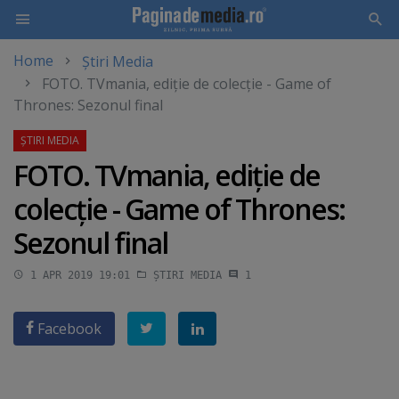
Home
Știri Media
Skip
FOTO. TVmania, ediţie de colecţie - Game of
to
Thrones: Sezonul final
main
content
FOTO. TVmania, ediţie de
colecţie - Game of Thrones:
Sezonul final
1 APR 2019 19:01
ȘTIRI MEDIA
1
Facebook