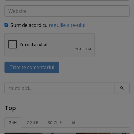
Website
Sunt de acord cu
regulile site-ului
Trimite comentariul
Caută
Top
24H
7 ZILE
30 ZILE