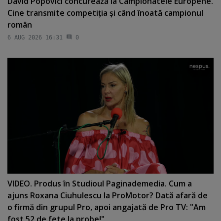
David Popovici concurează la Campionatele Europene.
Cine transmite competiţia şi când înoată campionul
român
6 AUG 2026 16:31
0
VIDEO. Produs în Studioul Paginademedia. Cum a
ajuns Roxana Ciuhulescu la ProMotor? Dată afară de
o firmă din grupul Pro, apoi angajată de Pro TV: "Am
fost 52 de fete la probe!"