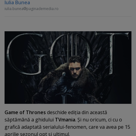
Iulia Bunea
iulia.bunea
paginademedia.ro
Game of Thrones
deschide ediţia din această
săptămână a ghidului
TVmania
. Şi nu oricum, ci cu o
grafică adaptată serialului-fenomen, care va avea pe 15
aprilie sezonul opt şi ultimul.