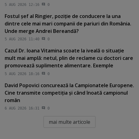
5 AUG 2026 12:16
0
Fostul şef al Ringier, poziţie de conducere la una
dintre cele mai mari companii de pariuri din România.
Unde merge Andrei Bereandă?
5 AUG 2026 11:40
0
Cazul Dr. Ioana Vitamina scoate la iveală o situaţie
mult mai amplă: netul, plin de reclame cu doctori care
promovează suplimente alimentare. Exemple
5 AUG 2026 18:16
0
David Popovici concurează la Campionatele Europene.
Cine transmite competiţia şi când înoată campionul
român
6 AUG 2026 16:31
0
mai multe articole