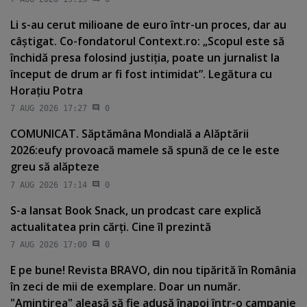
Li s-au cerut milioane de euro într-un proces, dar au
câştigat. Co-fondatorul Context.ro: „Scopul este să
închidă presa folosind justiţia, poate un jurnalist la
început de drum ar fi fost intimidat”. Legătura cu
Horaţiu Potra
7 AUG 2026 17:27
0
COMUNICAT. Săptămâna Mondială a Alăptării
2026:eufy provoacă mamele să spună de ce le este
greu să alăpteze
7 AUG 2026 17:14
0
S-a lansat Book Snack, un prodcast care explică
actualitatea prin cărţi. Cine îl prezintă
7 AUG 2026 17:00
0
E pe bune! Revista BRAVO, din nou tipărită în România
în zeci de mii de exemplare. Doar un număr.
"Amintirea" aleasă să fie adusă înapoi într-o campanie