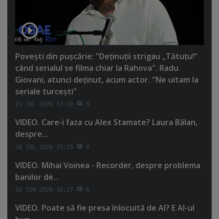
Poveşti din puşcărie: "Deţinuţii strigau „Tătuţu!”
când serialul se filma chiar la Rahova". Radu
Giovani, atunci deţinut, acum actor. "Ne uitam la
seriale turceşti"
21 IUL 2026 17:59
0
VIDEO. Care-i faza cu Alex Stamate? Laura Bălan,
despre...
18 IUL 2026 15:55
0
VIDEO. Mihai Voinea - Recorder, despre problema
banilor de...
18 IUN 2026 16:27
0
VIDEO. Poate să fie presa înlocuită de AI? E AI-ul