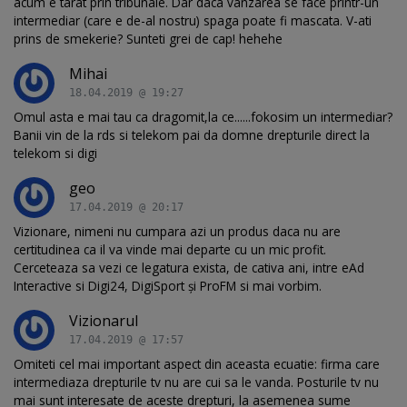
acum e tarat prin tribunale. Dar daca vanzarea se face printr-un
intermediar (care e de-al nostru) spaga poate fi mascata. V-ati
prins de smekerie? Sunteti grei de cap! hehehe
Mihai
18.04.2019 @ 19:27
Omul asta e mai tau ca dragomit,la ce......fokosim un intermediar?
Banii vin de la rds si telekom pai da domne drepturile direct la
telekom si digi
geo
17.04.2019 @ 20:17
Vizionare, nimeni nu cumpara azi un produs daca nu are
certitudinea ca il va vinde mai departe cu un mic profit.
Cerceteaza sa vezi ce legatura exista, de cativa ani, intre eAd
Interactive si Digi24, DigiSport și ProFM si mai vorbim.
Vizionarul
17.04.2019 @ 17:57
Omiteti cel mai important aspect din aceasta ecuatie: firma care
intermediaza drepturile tv nu are cui sa le vanda. Posturile tv nu
mai sunt interesate de aceste drepturi, la asemenea sume