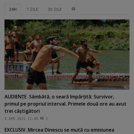
24H
7 ZILE
30 ZILE
AUDIENŢE. Sâmbătă, o seară împărţită: Survivor,
primul pe propriul interval. Primele două ore au avut
trei câştigători
4 APR 2021 11:48
2
EXCLUSIV. Mircea Dinescu se mută cu emisiunea