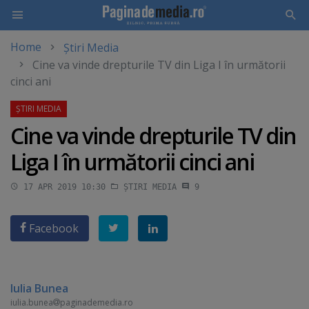
Home
Știri Media
Skip
Cine va vinde drepturile TV din Liga I în următorii
to
cinci ani
main
content
Cine va vinde drepturile TV din
Liga I în următorii cinci ani
17 APR 2019 10:30
ȘTIRI MEDIA
9
Facebook
Iulia Bunea
iulia.bunea
paginademedia.ro