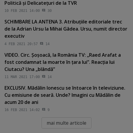
Politică şi Delicateţuri de la TVR
10 FEB 2021 14:00
30
SCHIMBARE LA ANTENA 3. Atribuţiile editoriale trec
de la Adrian Ursu la Mihai Gâdea. Ursu, numit director
executiv
4 FEB 2021 20:57
14
VIDEO. Circ. Şoşoacă, la România TV: „Raed Arafat a
fost condamnat la moarte în ţara lui”. Reacţia lui
Ciutacu? Una „blândă”
11 MAR 2021 17:00
14
EXCLUSIV. Mădălin Ionescu se întoarce în televiziune.
Cu emisiune de seară. Unde? Imagini cu Mădălin de
acum 20 de ani
16 FEB 2021 14:02
9
mai multe articole