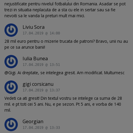
nejustificate pentru nivelul fotbalului din Romania. Asadar se pot
trezi in situatia neplacuta de a sta cu ele in sertar sau sa fie
nevoiti sa le vanda la preturi mult mai mici.
Liviu Sora
17.04.2019 @ 14:00
28 mil euro pentru o mizerie trucata de patroni? Bravo, unii nu au
pe ce sa arunce banii!
Iulia Bunea
17.04.2019 @ 13:51
@Gigi. Ai dreptate, se intelegea gresit. Am modificat. Multumesc
gigi corsicanu
17.04.2019 @ 13:37
Vedeti ca ati gresit! Din textul vostru se intelege ca suma de 28
mil. e pt toti cei 5 ani. Nu, e pe sezon. Pt 5 ani, e vorba de 140
mil.
Georgian
17.04.2019 @ 13:33