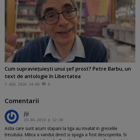
Cum supravieţuieşti unui şef prost? Petre Barbu, un
text de antologie în Libertatea
7 AUG 2026 14:06
0
Comentarii
jiji
19.04.2019 @ 12:38
Astia care sunt acum stapani la liga au invatat in greselile
trecutului. Mitica a vandut direct si spaga a fost descoperita. Si