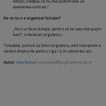
emoţii, credeau că nu mai putem face un
asemenea contract.”
De ce nu s-a organizat licitaţie?
„Nu s-a făcut licitaţie, pentru că se luau mai puţini
bani", a declarat Iorgulescu.
Totodată, potrivit lui Gino Iorgulescu, eAd Interactive a
vândut drepturile pentru Liga I şi în ultimii doi ani.
Autor:
Iulia Bunea
iulia.bunea
paginademedia.ro