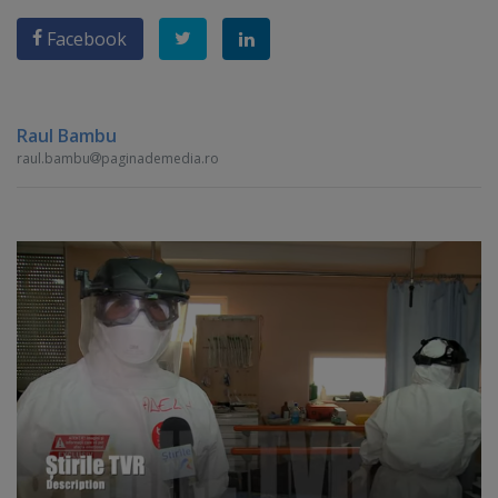
Facebook
Raul Bambu
raul.bambu
paginademedia.ro