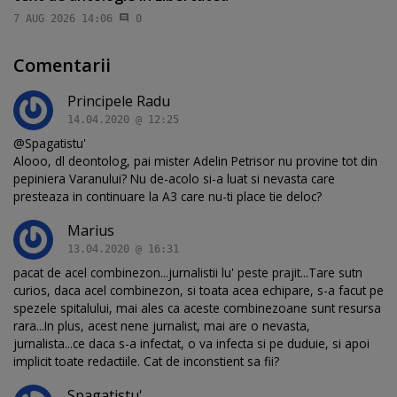
7 AUG 2026 14:06
0
Comentarii
Principele Radu
14.04.2020 @ 12:25
@Spagatistu'
Alooo, dl deontolog, pai mister Adelin Petrisor nu provine tot din
pepiniera Varanului? Nu de-acolo si-a luat si nevasta care
presteaza in continuare la A3 care nu-ti place tie deloc?
Marius
13.04.2020 @ 16:31
pacat de acel combinezon...jurnalistii lu' peste prajit...Tare sutn
curios, daca acel combinezon, si toata acea echipare, s-a facut pe
spezele spitalului, mai ales ca aceste combinezoane sunt resursa
rara...In plus, acest nene jurnalist, mai are o nevasta,
jurnalista...ce daca s-a infectat, o va infecta si pe duduie, si apoi
implicit toate redactiile. Cat de inconstient sa fii?
Spagatistu'