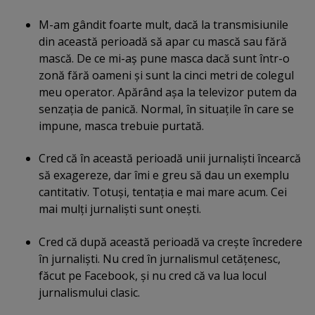
M-am gândit foarte mult, dacă la transmisiunile
din această perioadă să apar cu mască sau fără
mască. De ce mi-aş pune masca dacă sunt într-o
zonă fără oameni şi sunt la cinci metri de colegul
meu operator. Apărând aşa la televizor putem da
senzaţia de panică. Normal, în situaţile în care se
impune, masca trebuie purtată.
Cred că în această perioadă unii jurnalişti încearcă
să exagereze, dar îmi e greu să dau un exemplu
cantitativ. Totuşi, tentaţia e mai mare acum. Cei
mai mulţi jurnalişti sunt oneşti.
Cred că după această perioadă va creşte încredere
în jurnalişti. Nu cred în jurnalismul cetăţenesc,
făcut pe Facebook, şi nu cred că va lua locul
jurnalismului clasic.