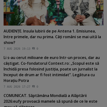
AUDIENŢE. Insula Iubirii de pe Antena 1. Emisiunea,
între primele, dar nu prima. Câţi români se mai uită la
show?
7 AUG 2026 19:13
0
Li s-au cerut milioane de euro într-un proces, dar au
câştigat. Co-fondatorul Context.ro: „Scopul este să
închidă presa folosind justiţia, poate un jurnalist la
început de drum ar fi fost intimidat”. Legătura cu
Horaţiu Potra
7 AUG 2026 17:27
0
COMUNICAT. Săptămâna Mondială a Alăptării
2026:eufy provoacă mamele să spună de ce le este