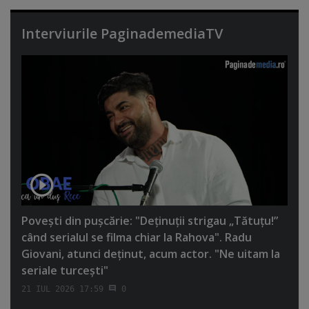
Interviurile PaginademediaTV
Poveşti din puşcărie: "Deţinuţii strigau „Tătuţu!”
când serialul se filma chiar la Rahova". Radu
Giovani, atunci deţinut, acum actor. "Ne uitam la
seriale turceşti"
21 IUL 2026 17:59
0