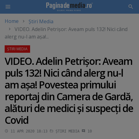
Home
Știri Media
Skip
VIDEO. Adelin Petrişor: Aveam puls 132! Nici când
to
alerg nu-l am aşa!...
main
content
VIDEO. Adelin Petrişor: Aveam
puls 132! Nici când alerg nu-l
am aşa! Povestea primului
reportaj din Camera de Gardă,
alături de medici şi suspecţi de
Covid
11 APR 2020 18:13
ȘTIRI MEDIA
10