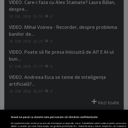
VIDEO. Care-i faza cu Alex Stamate? Laura Bălan,
despre...
18 IUL 2026 15:55
0
VIDEO. Mihai Voinea - Recorder, despre problema
banilor de...
18 IUN 2026 16:27
0
VIDEO. Poate să fie presa înlocuită de AI? E AI-ul
bun...
17 IUN 2026 17:27
0
VIDEO. Andreea Esca se teme de inteligenţa
artificială?...
10 IUN 2026 18:07
0
Vezi toate
Nouă ne pasă ca datele tale personale să rămână confidențiale
Noi și partenerii noștri stocăm și/sau accesăm informații pe un dispozitiv, cum ar fi identificatori unici în cookie-uri pentru procesarea
datelor cu caracter personal. Puteți accepta sau gestiona preferințele dvs. făcând clic mai jos, inclusiv dreptul dvs. de a obiecta în