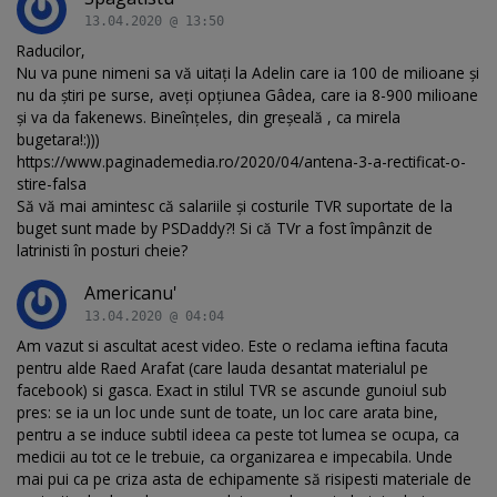
13.04.2020 @ 13:50
Raducilor,
Nu va pune nimeni sa vă uitați la Adelin care ia 100 de milioane și
nu da știri pe surse, aveți opțiunea Gâdea, care ia 8-900 milioane
și va da fakenews. Bineînțeles, din greșeală , ca mirela
bugetara!:)))
https://www.paginademedia.ro/2020/04/antena-3-a-rectificat-o-
stire-falsa
Să vă mai amintesc că salariile și costurile TVR suportate de la
buget sunt made by PSDaddy?! Si că TVr a fost împânzit de
latrinisti în posturi cheie?
Americanu'
13.04.2020 @ 04:04
Am vazut si ascultat acest video. Este o reclama ieftina facuta
pentru alde Raed Arafat (care lauda desantat materialul pe
facebook) si gasca. Exact in stilul TVR se ascunde gunoiul sub
pres: se ia un loc unde sunt de toate, un loc care arata bine,
pentru a se induce subtil ideea ca peste tot lumea se ocupa, ca
medicii au tot ce le trebuie, ca organizarea e impecabila. Unde
mai pui ca pe criza asta de echipamente să risipesti materiale de