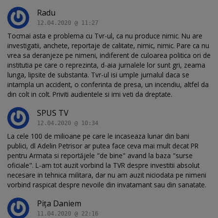
Radu
12.04.2020 @ 11:27
Tocmai asta e problema cu Tvr-ul, ca nu produce nimic. Nu are
investigatii, anchete, reportaje de calitate, nimic, nimic. Pare ca nu
vrea sa deranjeze pe nimeni, indiferent de culoarea politica ori de
institutia pe care o reprezinta, d-aia jurnalele lor sunt gri, zeama
lunga, lipsite de substanta. Tvr-ul isi umple jurnalul daca se
intampla un accident, o conferinta de presa, un incendiu, altfel da
din colt in colt. Priviti audientele si imi veti da dreptate.
SPUS TV
12.04.2020 @ 10:34
La cele 100 de milioane pe care le incaseaza lunar din bani
publici, dl Adelin Petrisor ar putea face ceva mai mult decat PR
pentru Armata si reportăjele "de bine" avand la baza "surse
oficiale". L-am tot auzit vorbind la TVR despre investitii absolut
necesare in tehnica militara, dar nu am auzit niciodata pe nimeni
vorbind raspicat despre nevoile din invatamant sau din sanatate.
Pița Daniem
11.04.2020 @ 22:16