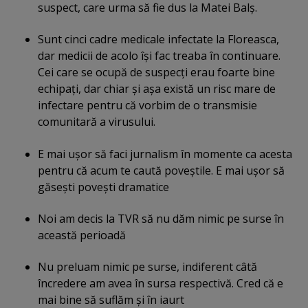
suspect, care urma să fie dus la Matei Balş.
Sunt cinci cadre medicale infectate la Floreasca,
dar medicii de acolo îşi fac treaba în continuare.
Cei care se ocupă de suspecţi erau foarte bine
echipaţi, dar chiar şi aşa există un risc mare de
infectare pentru că vorbim de o transmisie
comunitară a virusului.
E mai uşor să faci jurnalism în momente ca acesta
pentru că acum te caută poveştile. E mai uşor să
găseşti poveşti dramatice
Noi am decis la TVR să nu dăm nimic pe surse în
această perioadă
Nu preluam nimic pe surse, indiferent câtă
încredere am avea în sursa respectivă. Cred că e
mai bine să suflăm şi în iaurt