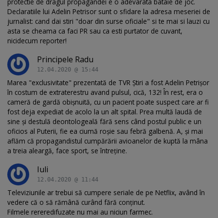
protectie de dragul propagandei e o adevarata bataie de joc.
Declaratiile lui Adelin Petrisor sunt o sfidare la adresa meseriei de
jurnalist: cand dai stiri "doar din surse oficiale" si te mai si lauzi cu
asta se cheama ca faci PR sau ca esti purtator de cuvant,
nicidecum reporter!
Principele Radu
12.04.2020 @ 15:44
Marea "exclusivitate" prezentată de TVR Știri a fost Adelin Petrișor
în costum de extraterestru avand pulsul, cică, 132! În rest, era o
cameră de gardă obișnuită, cu un pacient poate suspect care ar fi
fost deja expediat de acolo la un alt spital. Prea multă laudă de
sine și destulă deontologeală fără sens când postul public e un
oficios al Puterii, fie ea ciumă roșie sau febră galbenă. A, și mai
aflăm că propagandistul cumpărării avioanelor de kuptă la mâna
a treia aleargă, face sport, se întreține.
Iuli
12.04.2020 @ 11:44
Televiziunile ar trebui să cumpere seriale de pe Netflix, având în
vedere că o să rămână curând fără conţinut.
Filmele rereredifuzate nu mai au niciun farmec.