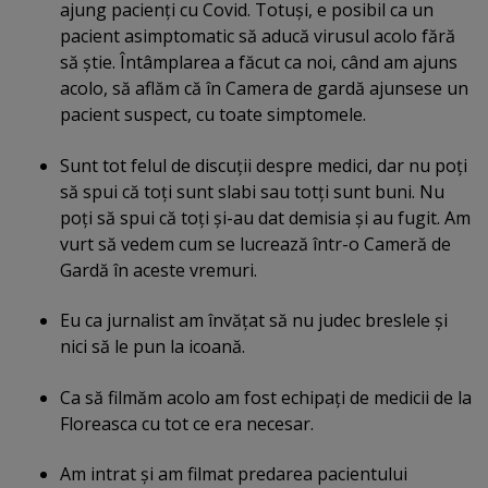
ajung pacienţi cu Covid. Totuşi, e posibil ca un
pacient asimptomatic să aducă virusul acolo fără
să ştie. Întâmplarea a făcut ca noi, când am ajuns
acolo, să aflăm că în Camera de gardă ajunsese un
pacient suspect, cu toate simptomele.
Sunt tot felul de discuţii despre medici, dar nu poţi
să spui că toţi sunt slabi sau totţi sunt buni. Nu
poţi să spui că toţi şi-au dat demisia şi au fugit. Am
vurt să vedem cum se lucrează într-o Cameră de
Gardă în aceste vremuri.
Eu ca jurnalist am învăţat să nu judec breslele şi
nici să le pun la icoană.
Ca să filmăm acolo am fost echipaţi de medicii de la
Floreasca cu tot ce era necesar.
Am intrat şi am filmat predarea pacientului