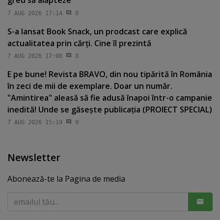
greu să alăpteze
7 AUG 2026 17:14
0
S-a lansat Book Snack, un prodcast care explică
actualitatea prin cărţi. Cine îl prezintă
7 AUG 2026 17:00
0
E pe bune! Revista BRAVO, din nou tipărită în România
în zeci de mii de exemplare. Doar un număr.
"Amintirea" aleasă să fie adusă înapoi într-o campanie
inedită! Unde se găseşte publicaţia (PROIECT SPECIAL)
7 AUG 2026 15:19
0
Newsletter
Abonează-te la Pagina de media