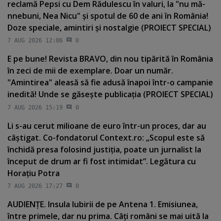
reclamă Pepsi cu Dem Rădulescu în valuri, la "nu mă-
nnebuni, Nea Nicu" şi spotul de 60 de ani în România!
Doze speciale, amintiri şi nostalgie (PROIECT SPECIAL)
7 AUG 2026 12:06
0
E pe bune! Revista BRAVO, din nou tipărită în România
în zeci de mii de exemplare. Doar un număr.
"Amintirea" aleasă să fie adusă înapoi într-o campanie
inedită! Unde se găseşte publicaţia (PROIECT SPECIAL)
7 AUG 2026 15:19
0
Li s-au cerut milioane de euro într-un proces, dar au
câştigat. Co-fondatorul Context.ro: „Scopul este să
închidă presa folosind justiţia, poate un jurnalist la
început de drum ar fi fost intimidat”. Legătura cu
Horaţiu Potra
7 AUG 2026 17:27
0
AUDIENŢE. Insula Iubirii de pe Antena 1. Emisiunea,
între primele, dar nu prima. Câţi români se mai uită la