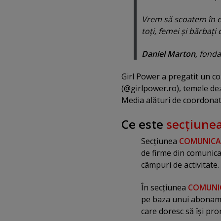
Vrem să scoatem în ev
toţi, femei şi bărbaţi
Daniel Marton
, fond
Girl Power a pregatit un c
(@girlpower.ro), temele dez
Media alături de coordonato
Ce este
secţiun
Secţiunea
COMUNICA
de firme din comunicar
câmpuri de activitate.
În secţiunea
COMUNI
pe baza unui abonamen
care doresc să îşi pro