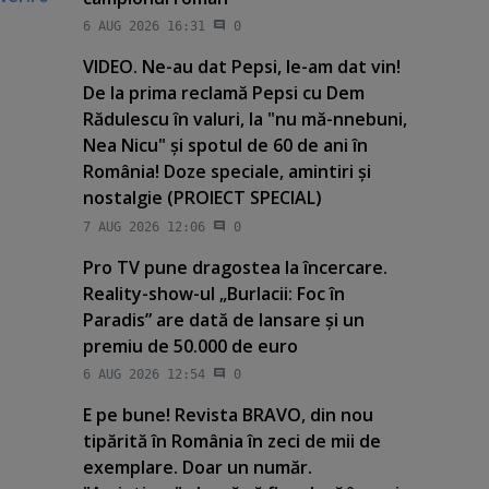
6 AUG 2026 16:31
0
VIDEO. Ne-au dat Pepsi, le-am dat vin!
De la prima reclamă Pepsi cu Dem
Rădulescu în valuri, la "nu mă-nnebuni,
Nea Nicu" şi spotul de 60 de ani în
România! Doze speciale, amintiri şi
nostalgie (PROIECT SPECIAL)
7 AUG 2026 12:06
0
Pro TV pune dragostea la încercare.
Reality-show-ul „Burlacii: Foc în
Paradis” are dată de lansare şi un
premiu de 50.000 de euro
6 AUG 2026 12:54
0
E pe bune! Revista BRAVO, din nou
tipărită în România în zeci de mii de
exemplare. Doar un număr.