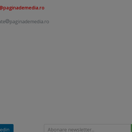
e@paginademedia.ro
ate
paginademedia.ro
edin