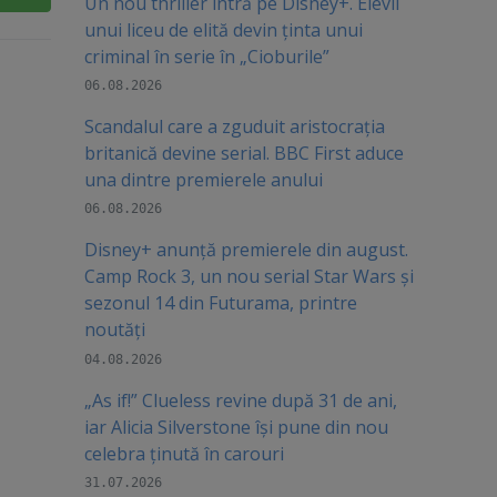
Un nou thriller intră pe Disney+. Elevii
unui liceu de elită devin ținta unui
criminal în serie în „Cioburile”
06.08.2026
Scandalul care a zguduit aristocrația
britanică devine serial. BBC First aduce
una dintre premierele anului
06.08.2026
Disney+ anunță premierele din august.
Camp Rock 3, un nou serial Star Wars și
sezonul 14 din Futurama, printre
noutăți
04.08.2026
„As if!” Clueless revine după 31 de ani,
iar Alicia Silverstone își pune din nou
celebra ținută în carouri
31.07.2026