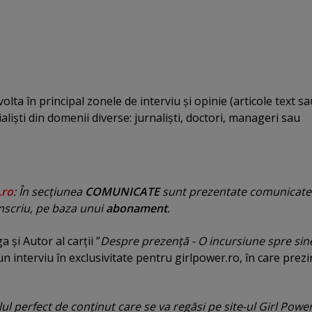
volta în principal zonele de interviu şi opinie (articole text s
lişti din domenii diverse: jurnalişti, doctori, manageri sau
.ro
: În secţiunea
COMUNICATE
sunt prezentate comunicate
nscriu, pe baza unui
abonament
.
 şi Autor al carţii ”
Despre prezenţă - O incursiune spre sin
n interviu în exclusivitate pentru girlpower.ro, în care prezi
ul perfect de conţinut care se va regăsi pe site-ul Girl Power