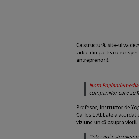
Ca structură, site-ul va dez
video din partea unor specia
antreprenori).
Nota Paginademedia
companiilor care se î
Profesor, Instructor de Yoga
Carlos L'Abbate a acordat u
viziune unică asupra vieţii.
”Interviul este exempl