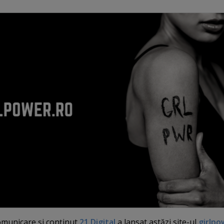
omunicare şi conţinut
21 Digital
a lansat astăzi site-ul
girlpo