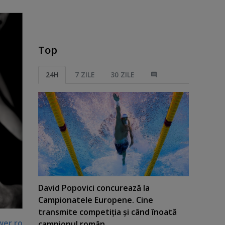
Top
24H
7 ZILE
30 ZILE
David Popovici concurează la
Campionatele Europene. Cine
transmite competiţia şi când înoată
wer.ro
campionul român