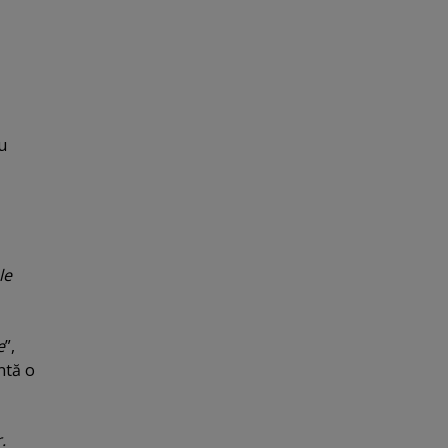
au
le
e
”,
ntă o
.