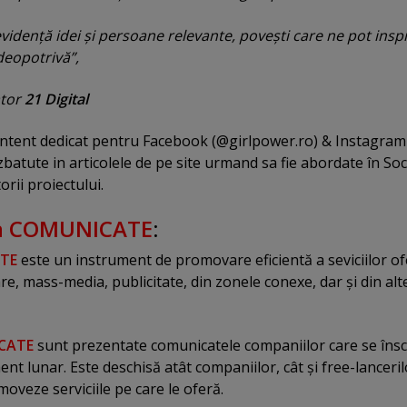
idenţă idei şi persoane relevante, poveşti care ne pot insp
 deopotrivă”,
ator
21 Digital
ontent dedicat pentru Facebook (@girlpower.ro) & Instagram
batute in articolele de pe site urmand sa fie abordate în Soc
rii proiectului.
ea COMUNICATE
:
TE
este un instrument de promovare eficientă a seviciilor of
e, mass-media, publicitate, din zonele conexe, dar şi din alt
CATE
sunt prezentate comunicatele companiilor care se însc
t lunar. Este deschisă atât companiilor, cât şi free-lanceril
moveze serviciile pe care le oferă.