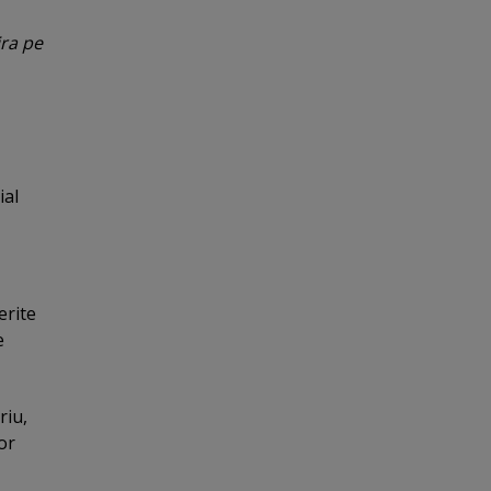
ira pe
ial
erite
e
riu,
or