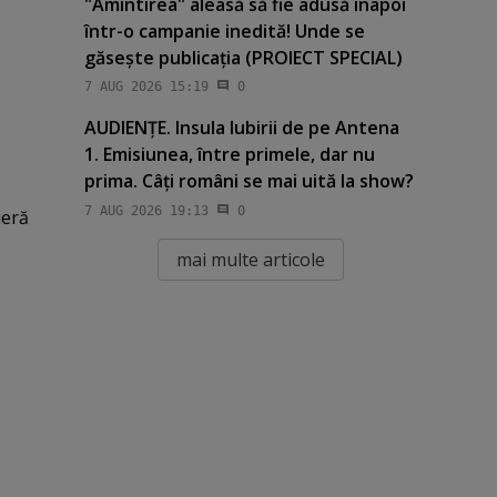
"Amintirea" aleasă să fie adusă înapoi
într-o campanie inedită! Unde se
găseşte publicaţia (PROIECT SPECIAL)
7 AUG 2026 15:19
0
AUDIENŢE. Insula Iubirii de pe Antena
1. Emisiunea, între primele, dar nu
prima. Câţi români se mai uită la show?
7 AUG 2026 19:13
0
ieră
mai multe articole