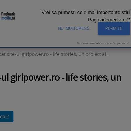
Vrei sa primesti cele mai importante stiri
Paginademedia.ro?
NU, MULTUMESC
PERMITE
CNA
INTERVIURI VIDEO
STUDIO VIDEO
AUDIENTE 
Nu colectam date cu caracter personal.
site-ul girlpower.ro - life stories, un proiect al...
l girlpower.ro - life stories, un
edin