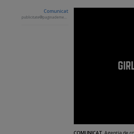
Comunicat
publicitate
paginademedia.ro
COMUNICAT
. Agenţia de c