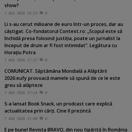
show?
7 AUG 2026 19:13
0
Li s-au cerut milioane de euro într-un proces, dar au
câştigat. Co-fondatorul Context.ro: „Scopul este să
închidă presa folosind justiţia, poate un jurnalist la
început de drum ar fi fost intimidat”. Legătura cu
Horaţiu Potra
7 AUG 2026 17:27
0
COMUNICAT. Săptămâna Mondială a Alăptării
2026:eufy provoacă mamele să spună de ce le este
greu să alăpteze
7 AUG 2026 17:14
0
S-a lansat Book Snack, un prodcast care explică
actualitatea prin cărţi. Cine îl prezintă
7 AUG 2026 17:00
0
E pe bune! Revista BRAVO, din nou tipărită în România