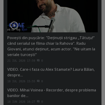
Poveşti din puşcărie: "Deţinuţii strigau „Tătuţu!”
când serialul se filma chiar la Rahova". Radu
Giovani, atunci deţinut, acum actor. "Ne uitam la
seriale turceşti"
21 IUL 2026 17:59
0
VIDEO. Care-i faza cu Alex Stamate? Laura Bălan,
despre...
18 IUL 2026 15:55
0
VIDEO. Mihai Voinea - Recorder, despre problema
banilor de...
18 IUN 2026 16:27
0