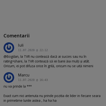
Comentarii
Iuli
11.07.2020 @ 22:12
@Bogdan, la TVR nu contează dacă ai succes sau nu în
rating+share, la TVR contează să iei banii ăia mulți și atât.
Oricum, ei pot difuza orice în grilă, oricum nu se uită nimeni
Marcu
11.07.2020 @ 16:43
nu va prinde la ***
Exact cum nici antenuta nu prinde pozitia de lider in fiecare seara
in primetime lunile astea , ha ha ha