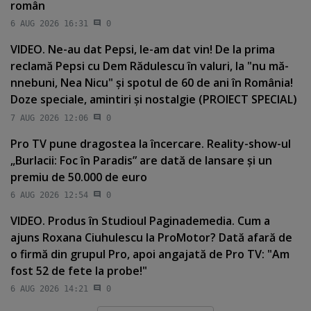
român
6 AUG 2026 16:31
0
VIDEO. Ne-au dat Pepsi, le-am dat vin! De la prima
reclamă Pepsi cu Dem Rădulescu în valuri, la "nu mă-
nnebuni, Nea Nicu" şi spotul de 60 de ani în România!
Doze speciale, amintiri şi nostalgie (PROIECT SPECIAL)
7 AUG 2026 12:06
0
Pro TV pune dragostea la încercare. Reality-show-ul
„Burlacii: Foc în Paradis” are dată de lansare şi un
premiu de 50.000 de euro
6 AUG 2026 12:54
0
VIDEO. Produs în Studioul Paginademedia. Cum a
ajuns Roxana Ciuhulescu la ProMotor? Dată afară de
o firmă din grupul Pro, apoi angajată de Pro TV: "Am
fost 52 de fete la probe!"
6 AUG 2026 14:21
0