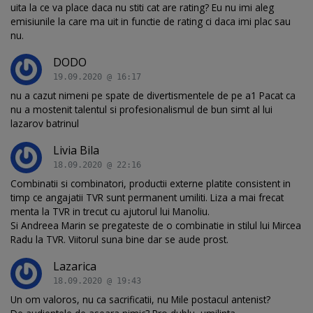
uita la ce va place daca nu stiti cat are rating? Eu nu imi aleg
emisiunile la care ma uit in functie de rating ci daca imi plac sau
nu.
DODO
19.09.2020 @ 16:17
nu a cazut nimeni pe spate de divertismentele de pe a1 Pacat ca
nu a mostenit talentul si profesionalismul de bun simt al lui
lazarov batrinul
Livia Bila
18.09.2020 @ 22:16
Combinatii si combinatori, productii externe platite consistent in
timp ce angajatii TVR sunt permanent umiliti. Liza a mai frecat
menta la TVR in trecut cu ajutorul lui Manoliu.
Si Andreea Marin se pregateste de o combinatie in stilul lui Mircea
Radu la TVR. Viitorul suna bine dar se aude prost.
Lazarica
18.09.2020 @ 19:43
Un om valoros, nu ca sacrificatii, nu Mile postacul antenist?