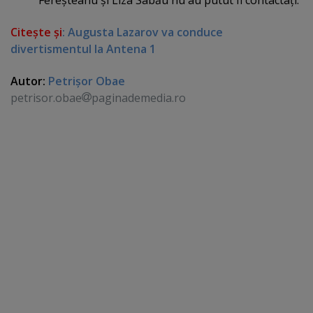
Citeşte şi
: Augusta Lazarov va conduce
divertismentul la Antena 1
Autor:
Petrişor Obae
petrisor.obae
paginademedia.ro