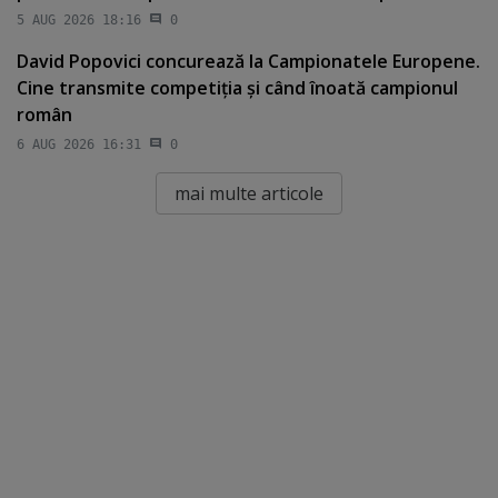
5 AUG 2026 18:16
0
David Popovici concurează la Campionatele Europene.
Cine transmite competiţia şi când înoată campionul
român
6 AUG 2026 16:31
0
mai multe articole