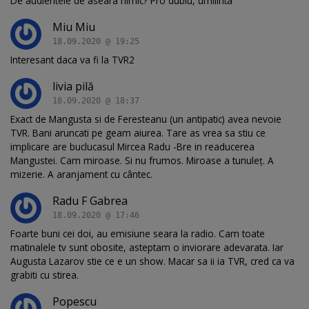
De audientele de aseara nimic? Pro dublu, umilinta
Miu Miu
18.09.2020 @ 19:25
Interesant daca va fi la TVR2
livia pilă
18.09.2020 @ 18:37
Exact de Mangusta si de Feresteanu (un antipatic) avea nevoie
TVR. Bani aruncati pe geam aiurea. Tare as vrea sa stiu ce
implicare are buclucasul Mircea Radu -Bre in readucerea
Mangustei. Cam miroase. Si nu frumos. Miroase a tunuleț. A
mizerie. A aranjament cu cântec.
Radu F Gabrea
18.09.2020 @ 17:46
Foarte buni cei doi, au emisiune seara la radio. Cam toate
matinalele tv sunt obosite, asteptam o inviorare adevarata. Iar
Augusta Lazarov stie ce e un show. Macar sa ii ia TVR, cred ca va
grabiti cu stirea.
Popescu