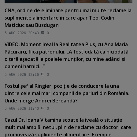
CNA, ordine de eliminare pentru mai multe reclame la
suplimente alimentare în care apar Teo, Codin
Maticiuc sau Buzdugan
5 AUG 2026 20:43
0
VIDEO. Moment ireal la Realitatea Plus, cu Ana Maria
Păcuraru, fiica patronului. „A fost odată ca niciodată
o ţară aşezată la poalele munţilor, cu mine adânci şi
oameni harnici...”
5 AUG 2026 12:16
0
Fostul şef al Ringier, poziţie de conducere la una
dintre cele mai mari companii de pariuri din România.
Unde merge Andrei Bereandă?
5 AUG 2026 11:40
0
Cazul Dr. Ioana Vitamina scoate la iveală o situaţie
mult mai amplă: netul, plin de reclame cu doctori care
promovează suplimente alimentare. Exemple