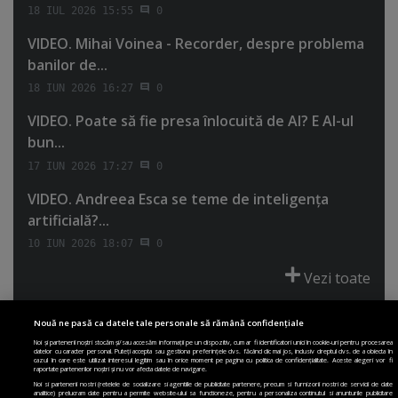
18 IUL 2026 15:55
0
VIDEO. Mihai Voinea - Recorder, despre problema
banilor de...
18 IUN 2026 16:27
0
VIDEO. Poate să fie presa înlocuită de AI? E AI-ul
bun...
17 IUN 2026 17:27
0
VIDEO. Andreea Esca se teme de inteligenţa
artificială?...
10 IUN 2026 18:07
0
Vezi toate
Nouă ne pasă ca datele tale personale să rămână confidențiale
Noi și partenerii noștri stocăm și/sau accesăm informații pe un dispozitiv, cum ar fi identificatori unici în cookie-uri pentru procesarea
datelor cu caracter personal. Puteți accepta sau gestiona preferințele dvs. făcând clic mai jos, inclusiv dreptul dvs. de a obiecta în
cazul în care este utilizat interesul legitim sau în orice moment pe pagina cu politica de confidențialitate. Aceste alegeri vor fi
PRIMA PAGINĂ
POLITICA DE COLECTARE ACORD COOKIE
raportate partenerilor noștri și nu vor afecta datele de navigare.
POLITICA DE CONFIDENȚIALITATE
DESPRE SITE
ECHIPA
Noi si partenerii nostri (retelele de socializare si agentiile de publicitate partenere, precum si furnizorii nostri de servicii de date
analitice) prelucram date pentru a permite website-ului sa functioneze, pentru a personaliza continutul si anunturile publicitare