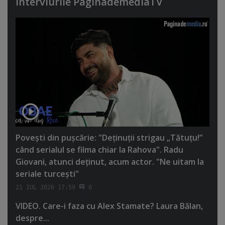
Interviurile PaginademediaTV
Poveşti din puşcărie: "Deţinuţii strigau „Tătuţu!”
când serialul se filma chiar la Rahova". Radu
Giovani, atunci deţinut, acum actor. "Ne uitam la
seriale turceşti"
21 IUL 2026 17:59
0
VIDEO. Care-i faza cu Alex Stamate? Laura Bălan,
despre...