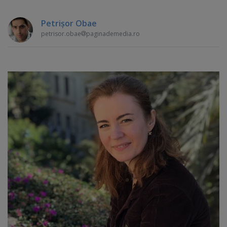
Petrişor Obae
petrisor.obae
paginademedia.ro