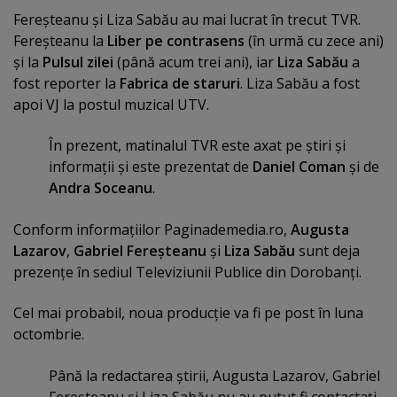
Fereşteanu şi Liza Sabău au mai lucrat în trecut TVR.
Fereşteanu la
Liber pe contrasens
(în urmă cu zece ani)
şi la
Pulsul zilei
(până acum trei ani), iar
Liza Sabău
a
fost reporter la
Fabrica de staruri
. Liza Sabău a fost
apoi VJ la postul muzical UTV.
În prezent, matinalul TVR este axat pe ştiri şi
informaţii şi este prezentat de
Daniel Coman
şi de
Andra Soceanu
.
Conform informaţiilor Paginademedia.ro,
Augusta
Lazarov
,
Gabriel Fereşteanu
şi
Liza Sabău
sunt deja
prezenţe în sediul Televiziunii Publice din Dorobanţi.
Cel mai probabil, noua producţie va fi pe post în luna
octombrie.
Până la redactarea ştirii, Augusta Lazarov, Gabriel
Fereşteanu şi Liza Sabău nu au putut fi contactaţi.