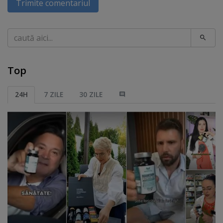
Trimite comentariul
Caută
Top
24H
7 ZILE
30 ZILE