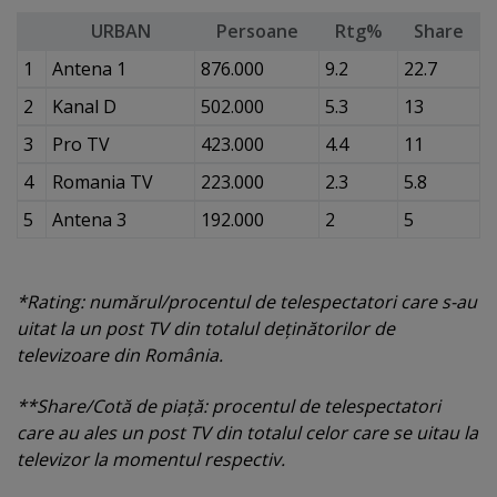
URBAN
Persoane
Rtg%
Share
1
Antena 1
876.000
9.2
22.7
2
Kanal D
502.000
5.3
13
3
Pro TV
423.000
4.4
11
4
Romania TV
223.000
2.3
5.8
5
Antena 3
192.000
2
5
*Rating: numărul/procentul de telespectatori care s-au
uitat la un post TV din totalul deţinătorilor de
televizoare din România.
**Share/Cotă de piaţă: procentul de telespectatori
care au ales un post TV din totalul celor care se uitau la
televizor la momentul respectiv.