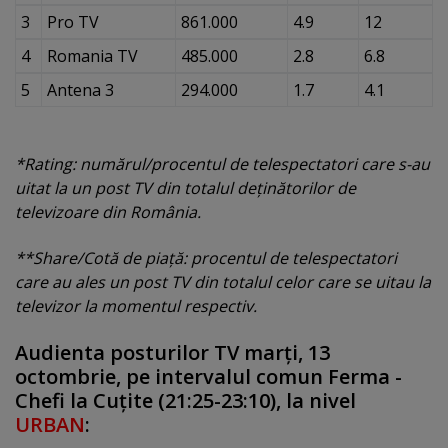
3
Pro TV
861.000
4.9
12
4
Romania TV
485.000
2.8
6.8
5
Antena 3
294.000
1.7
4.1
*Rating: numărul/procentul de telespectatori care s-au
uitat la un post TV din totalul deţinătorilor de
televizoare din România.
**Share/Cotă de piaţă: procentul de telespectatori
care au ales un post TV din totalul celor care se uitau la
televizor la momentul respectiv.
Audienta posturilor TV marţi, 13
octombrie, pe intervalul comun Ferma -
Chefi la Cuţite (21:25-23:10), la nivel
URBAN
: