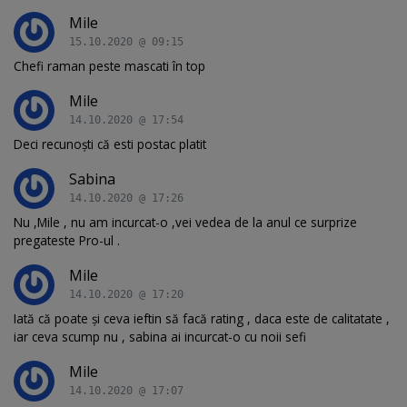
Mile
15.10.2020 @ 09:15
Chefi raman peste mascati în top
Mile
14.10.2020 @ 17:54
Deci recunoști că esti postac platit
Sabina
14.10.2020 @ 17:26
Nu ,Mile , nu am incurcat-o ,vei vedea de la anul ce surprize
pregateste Pro-ul .
Mile
14.10.2020 @ 17:20
Iată că poate și ceva ieftin să facă rating , daca este de calitatate ,
iar ceva scump nu , sabina ai incurcat-o cu noii sefi
Mile
14.10.2020 @ 17:07