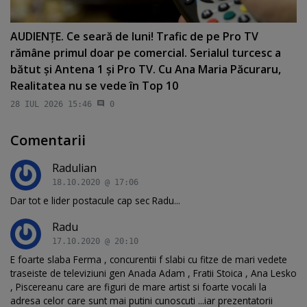
AUDIENŢE. Ce seară de luni! Trafic de pe Pro TV
rămâne primul doar pe comercial. Serialul turcesc a
bătut şi Antena 1 şi Pro TV. Cu Ana Maria Păcuraru,
Realitatea nu se vede în Top 10
28 IUL 2026 15:46
0
Comentarii
Radulian
18.10.2020 @ 17:06
Dar tot e lider postacule cap sec Radu...
Radu
17.10.2020 @ 20:10
E foarte slaba Ferma , concurentii f slabi cu fitze de mari vedete
traseiste de televiziuni gen Anada Adam , Fratii Stoica , Ana Lesko
, Piscereanu care are figuri de mare artist si foarte vocali la
adresa celor care sunt mai putini cunoscuti ...iar prezentatorii