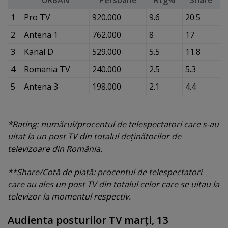
URBAN
Persoane
Rtg%
Share
1
Pro TV
920.000
9.6
20.5
2
Antena 1
762.000
8
17
3
Kanal D
529.000
5.5
11.8
4
Romania TV
240.000
2.5
5.3
5
Antena 3
198.000
2.1
4.4
*Rating: numărul/procentul de telespectatori care s-au
uitat la un post TV din totalul deţinătorilor de
televizoare din România.
**Share/Cotă de piaţă: procentul de telespectatori
care au ales un post TV din totalul celor care se uitau la
televizor la momentul respectiv.
Audienta posturilor TV marţi, 13