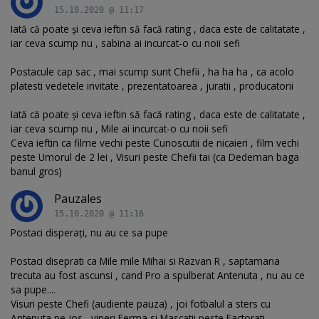
15.10.2020 @ 11:17
Iată că poate și ceva ieftin să facă rating , daca este de calitatate ,
iar ceva scump nu , sabina ai incurcat-o cu noii sefi
Postacule cap sac , mai scump sunt Chefii , ha ha ha , ca acolo
platesti vedetele invitate , prezentatoarea , juratii , producatorii
Iată că poate și ceva ieftin să facă rating , daca este de calitatate ,
iar ceva scump nu , Mile ai incurcat-o cu noii sefi
Ceva ieftin ca filme vechi peste Cunoscutii de nicaieri , film vechi
peste Umorul de 2 lei , Visuri peste Chefii tai (ca Dedeman baga
banul gros)
Pauzales
15.10.2020 @ 11:16
Postaci disperați, nu au ce sa pupe
Postaci diseprati ca Mile mile Mihai si Razvan R , saptamana
trecuta au fost ascunsi , cand Pro a spulberat Antenuta , nu au ce
sa pupe....
Visuri peste Chefi (audiente pauza) , joi fotbalul a sters cu
Antenuta pe jos , vineri Ferma si Mascatii peste Factorati ,