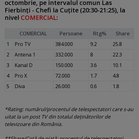
octombrie, pe intervalul comun Las
Fierbinţi - Chefi la Cuţite (20:30-21:25), la
nivel
COMERCIAL
:
COMERCIAL
Persoane
Rtg%
Share
1
Pro TV
384.000
9.2
25.8
2
Antena 1
332.000
8
22.3
3
Kanal D
150.000
3.6
10.1
4
Pro X
72.000
1.7
4.8
5
Diva
26.000
0.6
1.8
*Rating: numărul/procentul de telespectatori care s-au
uitat la un post TV din totalul deţinătorilor de
televizoare din România.
**Share/Cotă de piaţă: procentul de telespectatori