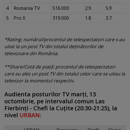
4
Romania TV
516.000
2.9
5.9
5
Pro X
319.000
1.8
3.7
*Rating: numărul/procentul de telespectatori care s-au
uitat la un post TV din totalul deţinătorilor de
televizoare din România.
**Share/Cotă de piaţă: procentul de telespectatori
care au ales un post TV din totalul celor care se uitau la
televizor la momentul respectiv.
Audienta posturilor TV marţi, 13
octombrie, pe intervalul comun Las
Fierbinţi - Chefi la Cuţite (20:30-21:25), la
nivel
URBAN
: