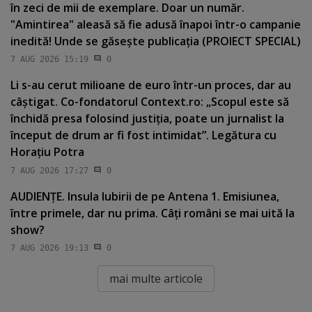
în zeci de mii de exemplare. Doar un număr.
"Amintirea" aleasă să fie adusă înapoi într-o campanie
inedită! Unde se găseşte publicaţia (PROIECT SPECIAL)
7 AUG 2026 15:19
0
Li s-au cerut milioane de euro într-un proces, dar au
câştigat. Co-fondatorul Context.ro: „Scopul este să
închidă presa folosind justiţia, poate un jurnalist la
început de drum ar fi fost intimidat”. Legătura cu
Horaţiu Potra
7 AUG 2026 17:27
0
AUDIENŢE. Insula Iubirii de pe Antena 1. Emisiunea,
între primele, dar nu prima. Câţi români se mai uită la
show?
7 AUG 2026 19:13
0
mai multe articole