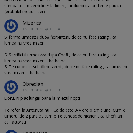
sambata film vechi lider la tineri , iar duminica audiente pauza
(probabil meciul lider)
Mizerica
15.10.2020 @ 11:14
Si ferma urmează după fierbinteni, de ce nu face rating , ca
lumea nu vrea mizerii
Si Sacrificiul urmeazza dupa Chefi , de ce nu face rating , ca
lumea nu vrea mizerii , ha ha ha
Si Te cunosc e sub filme vechi , de ce nu face rating , ca lumea nu
vrea mizerii , ha ha ha
Obredian
15.10.2020 @ 11:13
Doru, iti plac lungiri pana la miezul nopti
Te referi la Antenuta nu ? Ca da cate 3-4 ore o emisiune. Cum e
Umorul de 2 parale , cum e Te cunosc de nicaieri , ca Chefii tai ,
ca Factorati...