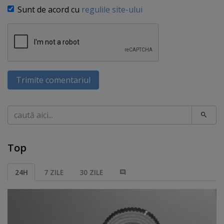
Sunt de acord cu
regulile site-ului
Trimite comentariul
Caută
Top
24H
7 ZILE
30 ZILE