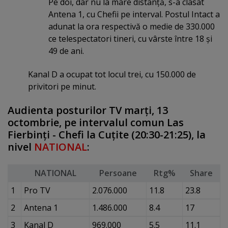
Pe doi, dar nu la mare distanţă, s-a clasat
Antena 1, cu Chefii pe interval. Postul Intact a
adunat la ora respectivă o medie de 330.000
ce telespectatori tineri, cu vârste între 18 şi
49 de ani.
Kanal D a ocupat tot locul trei, cu 150.000 de
privitori pe minut.
Audienta posturilor TV marţi, 13
octombrie, pe intervalul comun Las
Fierbinţi - Chefi la Cuţite (20:30-21:25), la
nivel
NATIONAL
:
NATIONAL
Persoane
Rtg%
Share
1
Pro TV
2.076.000
11.8
23.8
2
Antena 1
1.486.000
8.4
17
3
Kanal D
969.000
5.5
11.1