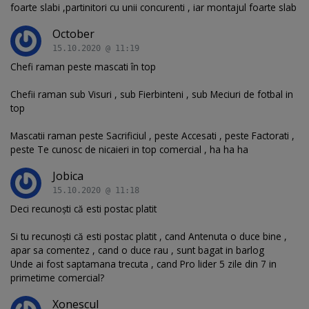
foarte slabi ,partinitori cu unii concurenti , iar montajul foarte slab
October
15.10.2020 @ 11:19
Chefi raman peste mascati în top
Chefii raman sub Visuri , sub Fierbinteni , sub Meciuri de fotbal in
top
Mascatii raman peste Sacrificiul , peste Accesati , peste Factorati ,
peste Te cunosc de nicaieri in top comercial , ha ha ha
Jobica
15.10.2020 @ 11:18
Deci recunoști că esti postac platit
Si tu recunoști că esti postac platit , cand Antenuta o duce bine ,
apar sa comentez , cand o duce rau , sunt bagat in barlog
Unde ai fost saptamana trecuta , cand Pro lider 5 zile din 7 in
primetime comercial?
Xonescul