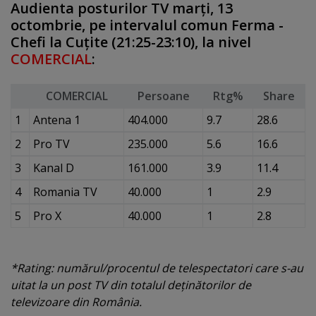
Audienta posturilor TV marţi, 13
octombrie, pe intervalul comun Ferma -
Chefi la Cuţite (21:25-23:10), la nivel
COMERCIAL
:
COMERCIAL
Persoane
Rtg%
Share
1
Antena 1
404.000
9.7
28.6
2
Pro TV
235.000
5.6
16.6
3
Kanal D
161.000
3.9
11.4
4
Romania TV
40.000
1
2.9
5
Pro X
40.000
1
2.8
*Rating: numărul/procentul de telespectatori care s-au
uitat la un post TV din totalul deţinătorilor de
televizoare din România.