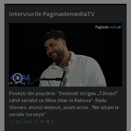
Interviurile PaginademediaTV
Poveşti din puşcărie: "Deţinuţii strigau „Tătuţu!”
când serialul se filma chiar la Rahova". Radu
Giovani, atunci deţinut, acum actor. "Ne uitam la
seriale turceşti"
21 IUL 2026 17:59
0