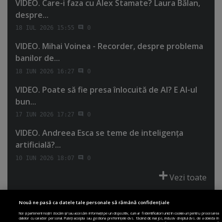
VIDEO. Care-i faza cu Alex Stamate? Laura Bălan,
despre...
18 IUL 2026 15:55
0
VIDEO. Mihai Voinea - Recorder, despre problema
banilor de...
18 IUN 2026 16:27
0
VIDEO. Poate să fie presa înlocuită de AI? E AI-ul
bun...
17 IUN 2026 17:27
0
VIDEO. Andreea Esca se teme de inteligenţa
artificială?...
10 IUN 2026 18:07
0
Vezi toate
Nouă ne pasă ca datele tale personale să rămână confidențiale
Noi și partenerii noștri stocăm și/sau accesăm informații pe un dispozitiv, cum ar fi identificatori unici în cookie-uri pentru procesarea
datelor cu caracter personal. Puteți accepta sau gestiona preferințele dvs. făcând clic mai jos, inclusiv dreptul dvs. de a obiecta în