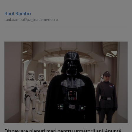
Raul Bambu
raul.bambu
paginademedia.ro
Disney are planuri mari pentru următorii ani. Anunţă