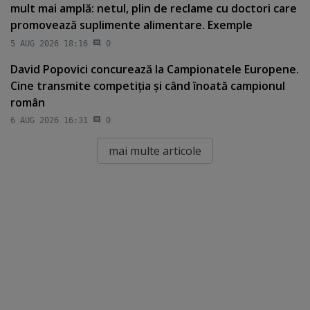
mult mai amplă: netul, plin de reclame cu doctori care
promovează suplimente alimentare. Exemple
5 AUG 2026 18:16
0
David Popovici concurează la Campionatele Europene.
Cine transmite competiţia şi când înoată campionul
român
6 AUG 2026 16:31
0
mai multe articole