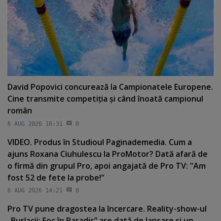
David Popovici concurează la Campionatele Europene.
Cine transmite competiţia şi când înoată campionul
român
6 AUG 2026 16:31
0
VIDEO. Produs în Studioul Paginademedia. Cum a
ajuns Roxana Ciuhulescu la ProMotor? Dată afară de
o firmă din grupul Pro, apoi angajată de Pro TV: "Am
fost 52 de fete la probe!"
6 AUG 2026 14:21
0
Pro TV pune dragostea la încercare. Reality-show-ul
„Burlacii: Foc în Paradis” are dată de lansare şi un