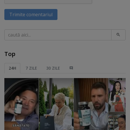
Trimite comentariul
Caută
Top
24H
7 ZILE
30 ZILE