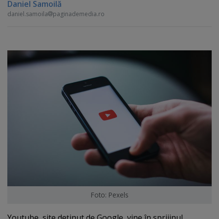
Daniel Samoilă
daniel.samoila
paginademedia.ro
Foto: Pexels
Youtube, site deţinut de Google, vine în sprijinul