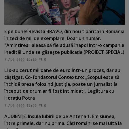
E pe bune! Revista BRAVO, din nou tipărită în România
în zeci de mii de exemplare. Doar un număr.
"Amintirea" aleasă să fie adusă înapoi într-o campanie
inedită! Unde se găseşte publicaţia (PROIECT SPECIAL)
7 AUG 2026 15:19
0
Li s-au cerut milioane de euro într-un proces, dar au
câştigat. Co-fondatorul Context.ro: „Scopul este să
închidă presa folosind justiţia, poate un jurnalist la
început de drum ar fi fost intimidat”. Legătura cu
Horaţiu Potra
7 AUG 2026 17:27
0
AUDIENŢE. Insula Iubirii de pe Antena 1. Emisiunea,
între primele, dar nu prima. Câţi români se mai uită la