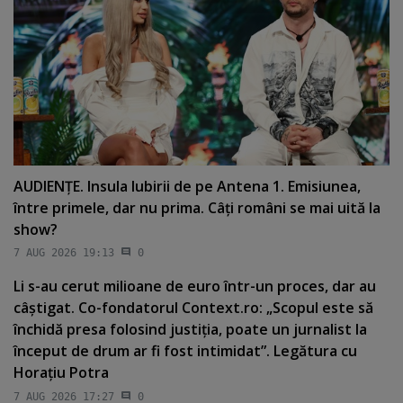
AUDIENŢE. Insula Iubirii de pe Antena 1. Emisiunea,
între primele, dar nu prima. Câţi români se mai uită la
show?
7 AUG 2026 19:13
0
Li s-au cerut milioane de euro într-un proces, dar au
câştigat. Co-fondatorul Context.ro: „Scopul este să
închidă presa folosind justiţia, poate un jurnalist la
început de drum ar fi fost intimidat”. Legătura cu
Horaţiu Potra
7 AUG 2026 17:27
0