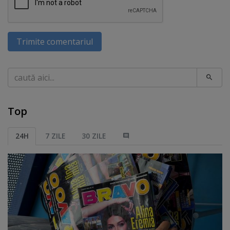
Trimite comentariul
Caută
Top
24H
7 ZILE
30 ZILE