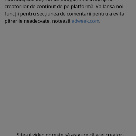
creatorilor de conţinut de pe platformă. Va lansa noi
funcţii pentru secţiunea de comentarii pentru a evita
părerile neadecvate, notează
adweek.com
.
Site-ul video doreşte să asigure că acei creatori,