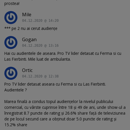
prostea!
Mile
04.12.2020 @ 14:20
*** pe 2 nu ai cerut audiențe
Gogan
04.12.2020 @ 13:16
Hai cu audientele de aseara. Pro TV lider detasat cu Ferma si cu
Las Fierbinti. Mile luat de ambulanta.
Ortic
04.12.2020 @ 12:38
Pro TV lider detasat aseara cu Ferma si cu Las Fierbinti.
Audientele ?
Marea finală a condus topul audiențelor la nivelul publicului
comercial, cu vârste cuprinse între 18 și 49 de ani, unde show-ul a
înregistrat 8.7 puncte de rating și 26.6% share față de televiziunea
de pe locul secund care a obţinut doar 5.0 puncte de rating și
15.2% share