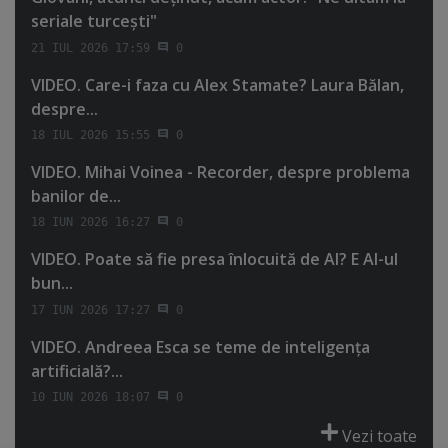
seriale turceşti"
21 IUL 2026 17:59
0
VIDEO. Care-i faza cu Alex Stamate? Laura Bălan,
despre...
18 IUL 2026 15:55
0
VIDEO. Mihai Voinea - Recorder, despre problema
banilor de...
18 IUN 2026 16:27
0
VIDEO. Poate să fie presa înlocuită de AI? E AI-ul
bun...
17 IUN 2026 17:27
0
VIDEO. Andreea Esca se teme de inteligenţa
artificială?...
10 IUN 2026 18:07
0
Vezi toate