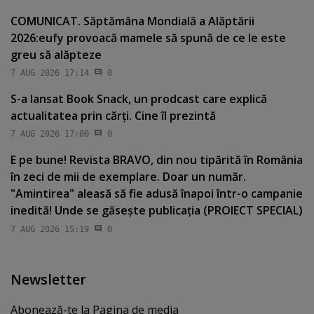
COMUNICAT. Săptămâna Mondială a Alăptării
2026:eufy provoacă mamele să spună de ce le este
greu să alăpteze
7 AUG 2026 17:14
0
S-a lansat Book Snack, un prodcast care explică
actualitatea prin cărţi. Cine îl prezintă
7 AUG 2026 17:00
0
E pe bune! Revista BRAVO, din nou tipărită în România
în zeci de mii de exemplare. Doar un număr.
"Amintirea" aleasă să fie adusă înapoi într-o campanie
inedită! Unde se găseşte publicaţia (PROIECT SPECIAL)
7 AUG 2026 15:19
0
Newsletter
Abonează-te la Pagina de media