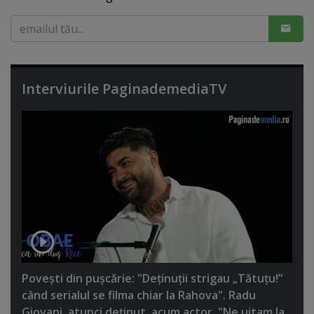
Interviurile PaginademediaTV
Poveşti din puşcărie: "Deţinuţii strigau „Tătuţu!”
când serialul se filma chiar la Rahova". Radu
Giovani, atunci deţinut, acum actor. "Ne uitam la