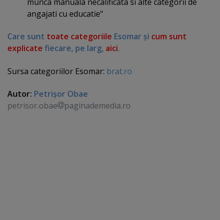
munca manuala necalificata si alte categorii de
angajati cu educatie"
Care sunt
toate categoriile
Esomar şi
cum sunt
explicate
fiecare, pe larg,
aici
.
Sursa categoriilor Esomar:
brat.ro
Autor:
Petrişor Obae
petrisor.obae
paginademedia.ro