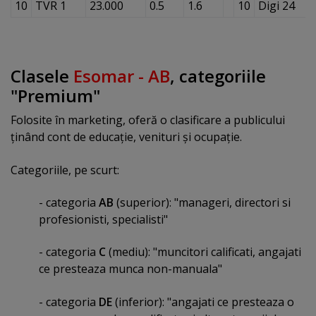
10
TVR 1
23.000
0.5
1.6
10
Digi 24
Clasele
Esomar - AB
, categoriile
"Premium"
Folosite în marketing, oferă o clasificare a publicului
ţinând cont de educaţie, venituri şi ocupaţie.
Categoriile, pe scurt:
- categoria
AB
(superior): "manageri, directori si
profesionisti, specialisti"
- categoria
C
(mediu): "muncitori calificati, angajati
ce presteaza munca non-manuala"
- categoria
DE
(inferior): "angajati ce presteaza o