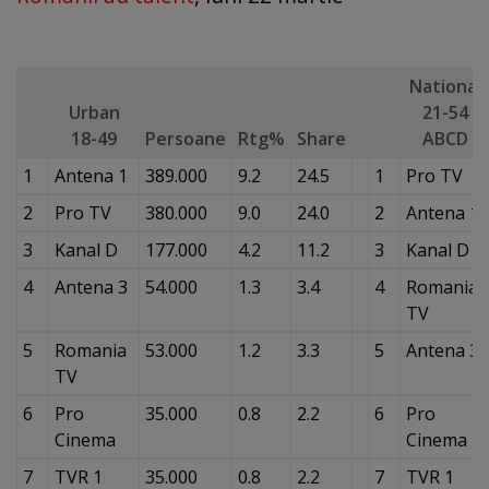
National
Urban
21-54
18-49
Persoane
Rtg%
Share
ABCD
1
Antena 1
389.000
9.2
24.5
1
Pro TV
2
Pro TV
380.000
9.0
24.0
2
Antena 1
3
Kanal D
177.000
4.2
11.2
3
Kanal D
4
Antena 3
54.000
1.3
3.4
4
Romania
TV
5
Romania
53.000
1.2
3.3
5
Antena 3
TV
6
Pro
35.000
0.8
2.2
6
Pro
Cinema
Cinema
7
TVR 1
35.000
0.8
2.2
7
TVR 1