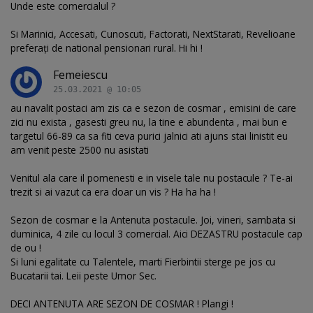
Unde este comercialul ?
Si Marinici, Accesati, Cunoscuti, Factorati, NextStarati, Revelioane
preferați de national pensionari rural. Hi hi !
Femeiescu
25.03.2021 @ 10:05
au navalit postaci am zis ca e sezon de cosmar , emisini de care
zici nu exista , gasesti greu nu, la tine e abundenta , mai bun e
targetul 66-89 ca sa fiti ceva purici jalnici ati ajuns stai linistit eu
am venit peste 2500 nu asistati
Venitul ala care il pomenesti e in visele tale nu postacule ? Te-ai
trezit si ai vazut ca era doar un vis ? Ha ha ha !
Sezon de cosmar e la Antenuta postacule. Joi, vineri, sambata si
duminica, 4 zile cu locul 3 comercial. Aici DEZASTRU postacule cap
de ou !
Si luni egalitate cu Talentele, marti Fierbintii sterge pe jos cu
Bucatarii tai. Leii peste Umor Sec.
DECI ANTENUTA ARE SEZON DE COSMAR ! Plangi !