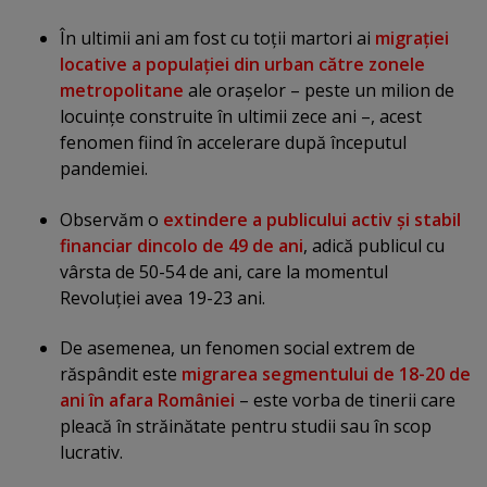
În ultimii ani am fost cu toţii martori ai
migraţiei
locative a populaţiei din urban către zonele
metropolitane
ale oraşelor – peste un milion de
locuinţe construite în ultimii zece ani –, acest
fenomen fiind în accelerare după începutul
pandemiei.
Observăm o
extindere a publicului activ şi stabil
financiar dincolo de 49 de ani
, adică publicul cu
vârsta de 50-54 de ani, care la momentul
Revoluţiei avea 19-23 ani.
De asemenea, un fenomen social extrem de
răspândit este
migrarea segmentului de 18-20 de
ani în afara României
– este vorba de tinerii care
pleacă în străinătate pentru studii sau în scop
lucrativ.