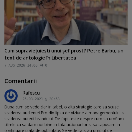
Cum supravieţuieşti unui şef prost? Petre Barbu, un
text de antologie în Libertatea
7 AUG 2026 14:06
0
Comentarii
Rafescu
25.03.2021 @ 20:58
Dupa cum se vede clar in tabel, o alta strategie care sa scuze
scaderea audientei Pro din lipsa de viziune a managementului si
scaderea puterii brandului. De fapt, este despre cum sa umflam
cifrele ca sa dam noi bine in fata actionarilor si sa capusam in
continuare piata de publicitate. Se vede ca s-au umplut de