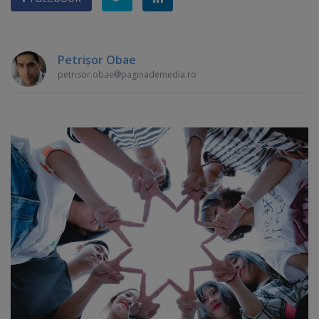
Petrişor Obae
petrisor.obae
paginademedia.ro