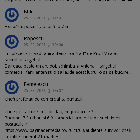
Mile
25.03.2021 @ 11:01
E supărat postul își adună jucării
Popescu
25.03.2021 @ 10:08
Imi place cand vad fanii antenisti ca "rad" de Pro TV ca au
schimbat target-ul.
Dar daca peste un an, doi, schimba si Antena 1 target-ul
comercial; fanii antenisti o sa laude acest lucru, o sa se bucure...
Femeiescu
25.03.2021 @ 10:07
Chefi preferați de comercial ca burlacul
Unde postacule ? In capul tau, nu postacule ?
Bucatarii 7.2 urban si 6.9 comercial urban. Unde sunt tinerii
postacule ?
https://www.paginademedia.ro/2021/03/audiente-survivor-chefi-
la-cutite-curierul-21-martie/