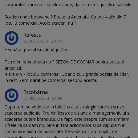
corporatisti care nu stiu televiziune, dar stiu sa-si justifice salariile.
Scaderi unde bolovane ? Poate la Antenuta. Ca are 4 zile din 7
locul 3 comercial. Acolo scaderi, nu ?
Refescu
25.03.2021 @ 20:57
E supărat postul își adună jucării
Te referi la Antenuta nu ? SEZON DE COSMAR pentru postacii
antenisti.
4 zile din 7 locul 3 comercial. Doar o zi, 2 prinde pozitia de lider.
In rest, Zero Barat pe comercial sezonu acesta.
Escobârna
25.03.2021 @ 16:06
Dupa cum se vede clar in tabel, o alta strategie care sa scuze
scaderea audientei Pro din lipsa de viziune a managementului si
scaderea puterii brandului. De fapt, este despre cum sa umflam
cifrele ca sa dam noi bine in fata actionarilor si sa capusam in
continuare piata de publicitate. Se vede ca s-au umplut de
corporatisti care nu stiu televiziune, dar stiu sa-si justifice salariile.