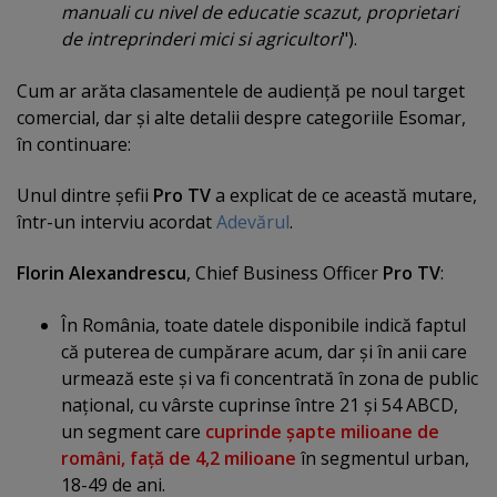
manuali cu nivel de educatie scazut, proprietari
de intreprinderi mici si agricultori
").
Cum ar arăta clasamentele de audienţă pe noul target
comercial, dar şi alte detalii despre categoriile Esomar,
în continuare:
Unul dintre şefii
Pro TV
a explicat de ce această mutare,
într-un interviu acordat
Adevărul
.
Florin Alexandrescu
, Chief Business Officer
Pro TV
:
În România, toate datele disponibile indică faptul
că puterea de cumpărare acum, dar şi în anii care
urmează este şi va fi concentrată în zona de public
naţional, cu vârste cuprinse între 21 şi 54 ABCD,
un segment care
cuprinde şapte milioane de
români, faţă de 4,2 milioane
în segmentul urban,
18-49 de ani.