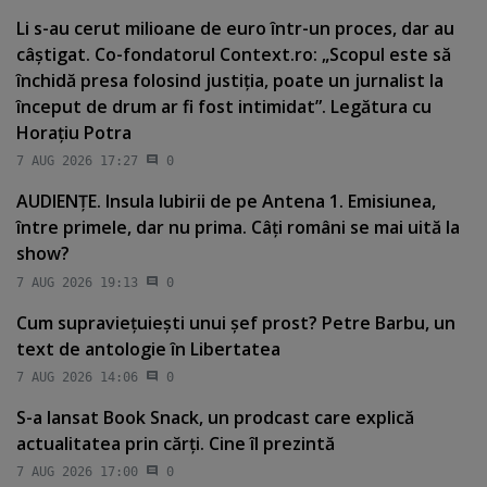
Li s-au cerut milioane de euro într-un proces, dar au
câştigat. Co-fondatorul Context.ro: „Scopul este să
închidă presa folosind justiţia, poate un jurnalist la
început de drum ar fi fost intimidat”. Legătura cu
Horaţiu Potra
7 AUG 2026 17:27
0
AUDIENŢE. Insula Iubirii de pe Antena 1. Emisiunea,
între primele, dar nu prima. Câţi români se mai uită la
show?
7 AUG 2026 19:13
0
Cum supravieţuieşti unui şef prost? Petre Barbu, un
text de antologie în Libertatea
7 AUG 2026 14:06
0
S-a lansat Book Snack, un prodcast care explică
actualitatea prin cărţi. Cine îl prezintă
7 AUG 2026 17:00
0