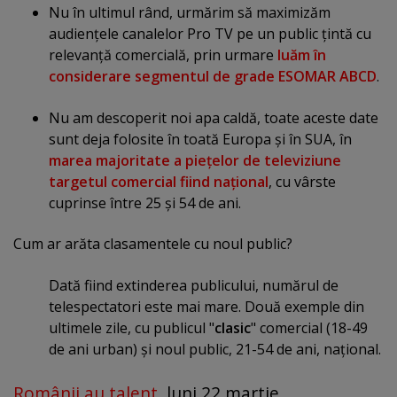
Nu în ultimul rând, urmărim să maximizăm
audienţele canalelor Pro TV pe un public ţintă cu
relevanţă comercială, prin urmare
luăm în
considerare segmentul de grade ESOMAR ABCD
.
Nu am descoperit noi apa caldă, toate aceste date
sunt deja folosite în toată Europa şi în SUA, în
marea majoritate a pieţelor de televiziune
targetul comercial fiind naţional
, cu vârste
cuprinse între 25 şi 54 de ani.
Cum ar arăta clasamentele cu noul public?
Dată fiind extinderea publicului, numărul de
telespectatori este mai mare. Două exemple din
ultimele zile, cu publicul "
clasic
" comercial (18-49
de ani urban) şi noul public, 21-54 de ani, naţional.
Românii au talent
, luni 22 martie