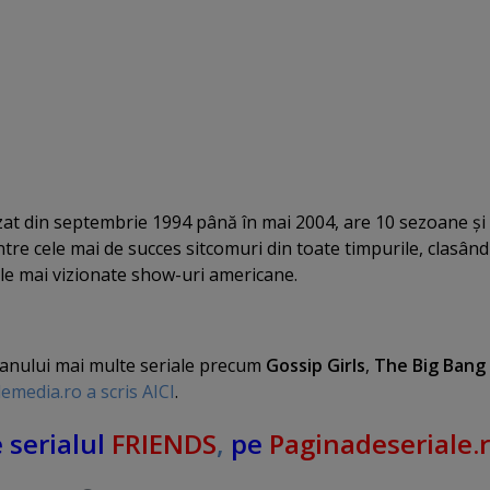
zat din septembrie 1994 până în mai 2004, are 10 sezoane şi
ntre cele mai de succes sitcomuri din toate timpurile, clasân
ele mai vizionate show-uri americane.
l anului mai multe seriale precum
Gossip Girls
,
The Big Bang
emedia.ro a scris AICI
.
 serialul
FRIENDS
,
pe
Paginadeseriale.