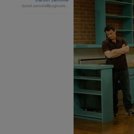
daniel.samoila
paginademedia.ro