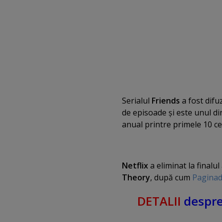
Serialul
Friends
a fost difu
de episoade şi este unul di
anual printre primele 10 c
Netflix
a eliminat la finalu
Theory
, după cum
Paginad
DETALII
despre