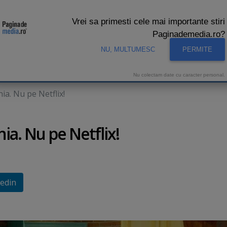
Vrei sa primesti cele mai importante stiri
Paginademedia.ro?
NU, MULTUMESC
PERMITE
CNA
INTERVIURI VIDEO
STUDIO VIDEO
AUDIENTE 
Nu colectam date cu caracter personal.
ia. Nu pe Netflix!
ia. Nu pe Netflix!
edin