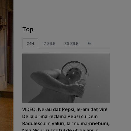
Top
24H
7 ZILE
30 ZILE
VIDEO. Ne-au dat Pepsi, le-am dat vin!
De la prima reclamă Pepsi cu Dem
Rădulescu în valuri, la "nu mă-nnebuni,
Nea Nicu" şi spotul de 60 de ani în