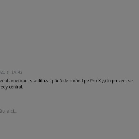
021 @ 14:42
erial american, s-a difuzat până de curând pe Pro X ,și în prezent se
dy central.