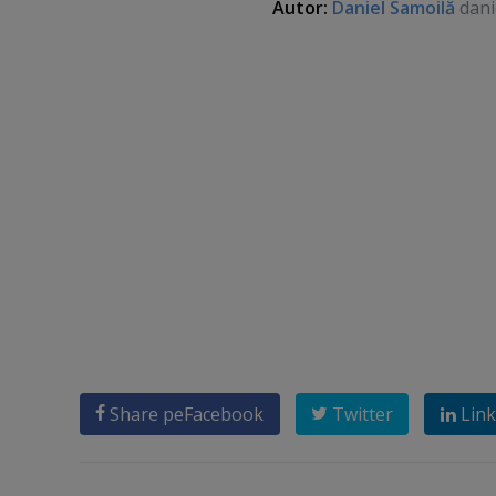
Autor:
Daniel Samoilă
dani
Share pe
Facebook
Twitter
Link