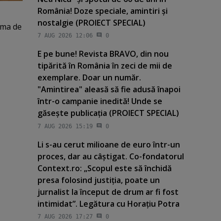
România! Doze speciale, amintiri şi
nostalgie (PROIECT SPECIAL)
rma de
7 AUG 2026 12:06
0
E pe bune! Revista BRAVO, din nou
tipărită în România în zeci de mii de
exemplare. Doar un număr.
"Amintirea" aleasă să fie adusă înapoi
într-o campanie inedită! Unde se
găseşte publicaţia (PROIECT SPECIAL)
7 AUG 2026 15:19
0
Li s-au cerut milioane de euro într-un
proces, dar au câştigat. Co-fondatorul
Context.ro: „Scopul este să închidă
presa folosind justiţia, poate un
jurnalist la început de drum ar fi fost
intimidat”. Legătura cu Horaţiu Potra
7 AUG 2026 17:27
0