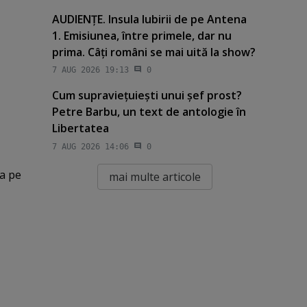
AUDIENŢE. Insula Iubirii de pe Antena
1. Emisiunea, între primele, dar nu
prima. Câţi români se mai uită la show?
7 AUG 2026 19:13
0
Cum supravieţuieşti unui şef prost?
Petre Barbu, un text de antologie în
Libertatea
7 AUG 2026 14:06
0
ia pe
mai multe articole