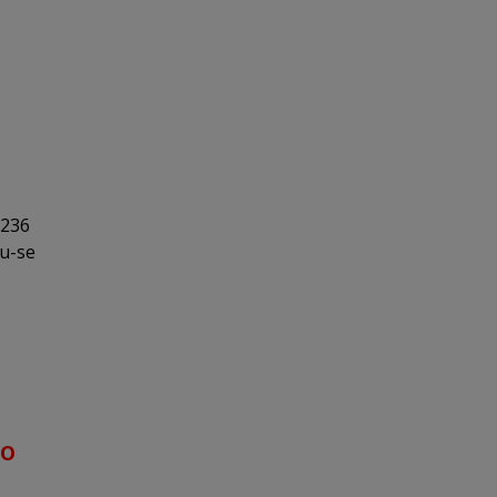
 236
du-se
ro