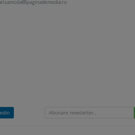
el.samoila
paginademedia.ro
edin