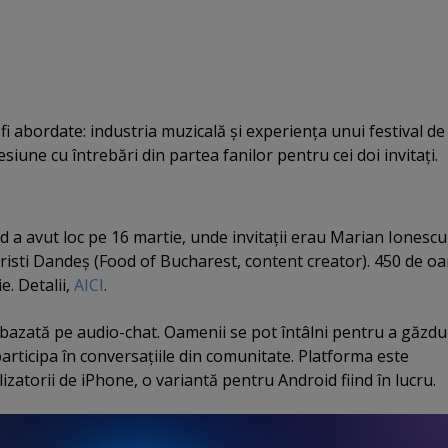
fi abordate: industria muzicală şi experienţa unui festival de
esiune cu întrebări din partea fanilor pentru cei doi invitaţi.
d a avut loc pe 16 martie, unde invitaţii erau Marian Ionescu
 Cristi Dandeş (Food of Bucharest, content creator). 450 de o
e. Detalii,
AICI
.
bazată pe audio-chat. Oamenii se pot întâlni pentru a găzdui
 participa în conversaţiile din comunitate. Platforma este
izatorii de iPhone, o variantă pentru Android fiind în lucru.