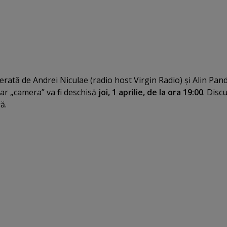
erată de Andrei Niculae (radio host Virgin Radio) şi Alin Pan
iar „camera” va fi deschisă
joi, 1 aprilie, de la ora 19:00
. Disc
ă.