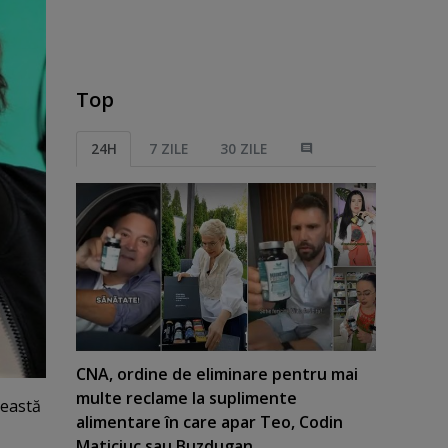
Top
24H
7 ZILE
30 ZILE
CNA, ordine de eliminare pentru mai
multe reclame la suplimente
această
alimentare în care apar Teo, Codin
Maticiuc sau Buzdugan