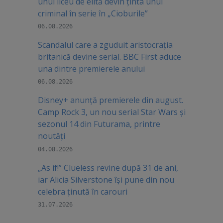
unui liceu de elită devin ținta unui
criminal în serie în „Cioburile”
06.08.2026
Scandalul care a zguduit aristocrația
britanică devine serial. BBC First aduce
una dintre premierele anului
06.08.2026
Disney+ anunță premierele din august.
Camp Rock 3, un nou serial Star Wars și
sezonul 14 din Futurama, printre
noutăți
04.08.2026
„As if!” Clueless revine după 31 de ani,
iar Alicia Silverstone își pune din nou
celebra ținută în carouri
31.07.2026