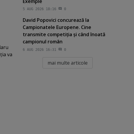
Exemple
5 AUG 2026 18:16
0
David Popovici concurează la
Campionatele Europene. Cine
transmite competiţia şi când înoată
campionul român
daru
6 AUG 2026 16:31
0
uţia va
mai multe articole