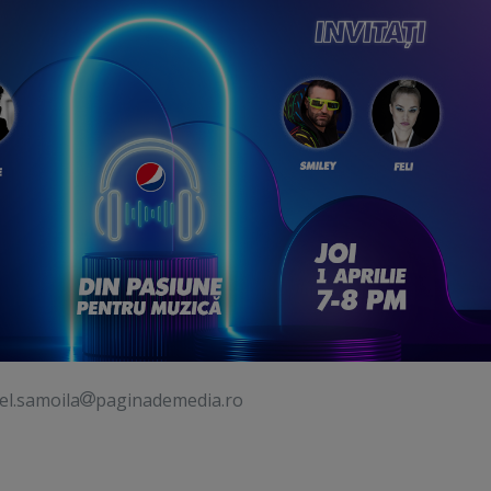
el.samoila
paginademedia.ro