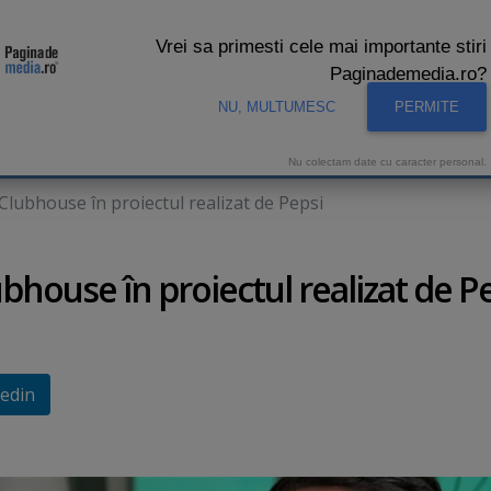
Vrei sa primesti cele mai importante stiri
Paginademedia.ro?
NU, MULTUMESC
PERMITE
CNA
INTERVIURI VIDEO
STUDIO VIDEO
AUDIENTE 
Nu colectam date cu caracter personal.
e Clubhouse în proiectul realizat de Pepsi
lubhouse în proiectul realizat de P
edin