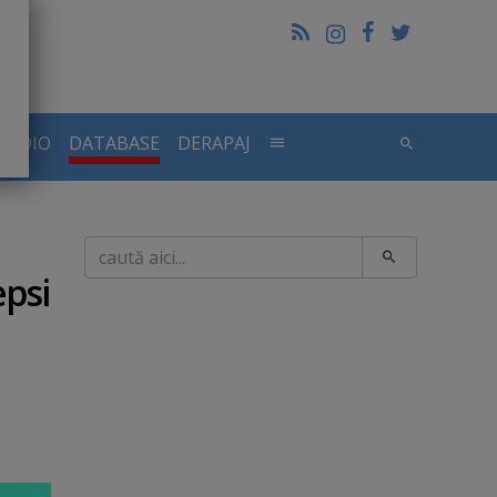
RADIO
DATABASE
DERAPAJ
Caută
epsi