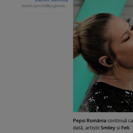
daniel.samoila
paginademedia.ro
Pepsi România
continuă ca
dată, artiştii
Smiley
şi
Feli
.