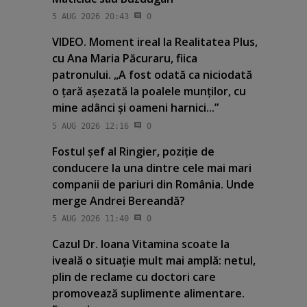
5 AUG 2026 20:43
0
VIDEO. Moment ireal la Realitatea Plus,
cu Ana Maria Păcuraru, fiica
patronului. „A fost odată ca niciodată
o ţară aşezată la poalele munţilor, cu
mine adânci şi oameni harnici...”
5 AUG 2026 12:16
0
Fostul şef al Ringier, poziţie de
conducere la una dintre cele mai mari
companii de pariuri din România. Unde
merge Andrei Bereandă?
5 AUG 2026 11:40
0
Cazul Dr. Ioana Vitamina scoate la
iveală o situaţie mult mai amplă: netul,
plin de reclame cu doctori care
promovează suplimente alimentare.