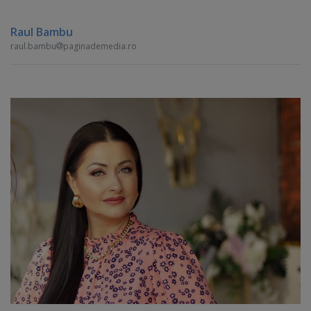
Raul Bambu
raul.bambu
paginademedia.ro