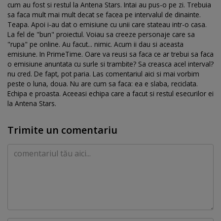
cum au fost si restul la Antena Stars. Intai au pus-o pe zi. Trebuia
sa faca mult mai mult decat se facea pe intervalul de dinainte.
Teapa. Apoi i-au dat o emisiune cu unii care stateau intr-o casa.
La fel de "bun" proiectul. Voiau sa creeze personaje care sa
"rupa" pe online. Au facut... nimic. Acum ii dau si aceasta
emisiune. In PrimeTime. Oare va reusi sa faca ce ar trebui sa faca
o emisiune anuntata cu surle si trambite? Sa creasca acel interval?
nu cred. De fapt, pot paria. Las comentariul aici si mai vorbim
peste o luna, doua. Nu are cum sa faca: ea e slaba, reciclata.
Echipa e proasta. Aceeasi echipa care a facut si restul esecurilor ei
la Antena Stars.
Trimite un comentariu
Comentariu