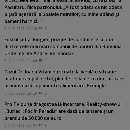
VIDEO. Moment ireal la Realitatea Plus, cu Ana Maria
Păcuraru, fiica patronului. „A fost odată ca niciodată
o ţară aşezată la poalele munţilor, cu mine adânci şi
oameni harnici...”
5 AUG 2026 12:16
0
Fostul şef al Ringier, poziţie de conducere la una
dintre cele mai mari companii de pariuri din România.
Unde merge Andrei Bereandă?
5 AUG 2026 11:40
0
Cazul Dr. Ioana Vitamina scoate la iveală o situaţie
mult mai amplă: netul, plin de reclame cu doctori care
promovează suplimente alimentare. Exemple
5 AUG 2026 18:16
0
Pro TV pune dragostea la încercare. Reality-show-ul
„Burlacii: Foc în Paradis” are dată de lansare şi un
premiu de 50.000 de euro
6 AUG 2026 12:54
0