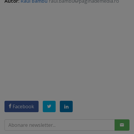
Autor:
Raul Bambu
raul.bambu
paginademedia.ro
Facebook