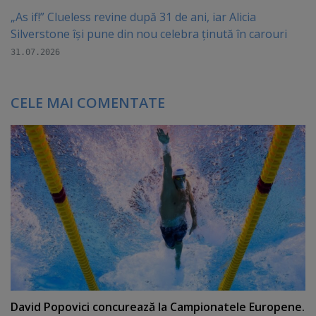
„As if!” Clueless revine după 31 de ani, iar Alicia
Silverstone își pune din nou celebra ținută în carouri
31.07.2026
CELE MAI COMENTATE
David Popovici concurează la Campionatele Europene.