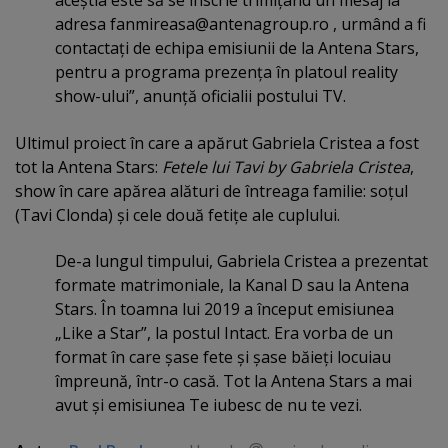
aceştia este să se înscrie trimiţând un mesaj la
adresa
fanmireasa@antenagroup.ro
, urmând a fi
contactaţi de echipa emisiunii de la Antena Stars,
pentru a programa prezenţa în platoul reality
show-ului”, anunţă oficialii postului TV.
Ultimul proiect în care a apărut Gabriela Cristea a fost
tot la Antena Stars:
Fetele lui Tavi by Gabriela Cristea
,
show în care apărea alături de întreaga familie: soţul
(Tavi Clonda) şi cele două fetiţe ale cuplului.
De-a lungul timpului, Gabriela Cristea a prezentat
formate matrimoniale, la Kanal D sau la Antena
Stars. În toamna lui 2019 a început emisiunea
„Like a Star”, la postul Intact. Era vorba de un
format în care şase fete şi şase băieţi locuiau
împreună, într-o casă. Tot la Antena Stars a mai
avut şi emisiunea Te iubesc de nu te vezi.