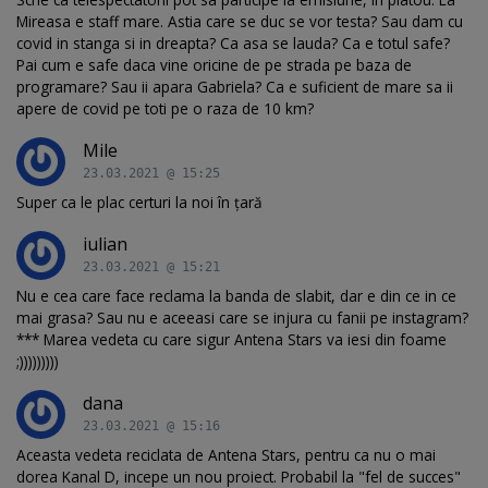
Mireasa e staff mare. Astia care se duc se vor testa? Sau dam cu
covid in stanga si in dreapta? Ca asa se lauda? Ca e totul safe?
Pai cum e safe daca vine oricine de pe strada pe baza de
programare? Sau ii apara Gabriela? Ca e suficient de mare sa ii
apere de covid pe toti pe o raza de 10 km?
Mile
23.03.2021 @ 15:25
Super ca le plac certuri la noi în țară
iulian
23.03.2021 @ 15:21
Nu e cea care face reclama la banda de slabit, dar e din ce in ce
mai grasa? Sau nu e aceeasi care se injura cu fanii pe instagram?
*** Marea vedeta cu care sigur Antena Stars va iesi din foame
;)))))))))
dana
23.03.2021 @ 15:16
Aceasta vedeta reciclata de Antena Stars, pentru ca nu o mai
dorea Kanal D, incepe un nou proiect. Probabil la "fel de succes"