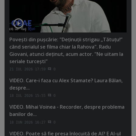
Poveşti din puşcărie: "Deţinuţii strigau „Tătuţu!”
când serialul se filma chiar la Rahova". Radu
Giovani, atunci deţinut, acum actor. "Ne uitam la
seriale turceşti"
21 IUL 2026 17:59
0
VIDEO. Care-i faza cu Alex Stamate? Laura Bălan,
despre...
18 IUL 2026 15:55
0
VIDEO. Mihai Voinea - Recorder, despre problema
banilor de...
18 IUN 2026 16:27
0
VIDEO. Poate să fie presa înlocuită de AI? E AI-ul