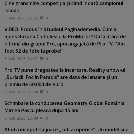
Cine transmite competiţia şi când înoată campionul
român
6 AUG 2026 16:31
0
VIDEO. Produs în Studioul Paginademedia. Cum a
ajuns Roxana Ciuhulescu la ProMotor? Dată afară de
o firmă din grupul Pro, apoi angajată de Pro TV: "Am
fost 52 de fete la probe!"
6 AUG 2026 14:21
0
Pro TV pune dragostea la încercare. Reality-show-ul
„Burlacii: Foc în Paradis” are dată de lansare şi un
premiu de 50.000 de euro
6 AUG 2026 12:54
0
Schimbare la conducerea Geometry Global România:
Mircea Pascu pleacă după 15 ani
6 AUG 2026 12:00
0
AI-ul a început să joace „sub acoperire”. Un model şi-a