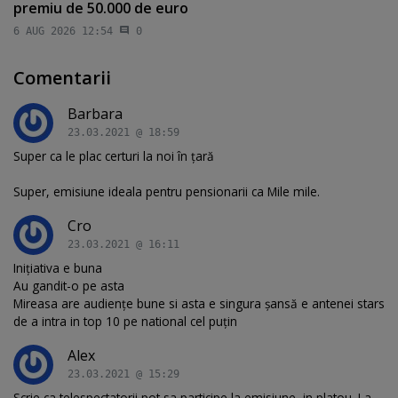
premiu de 50.000 de euro
6 AUG 2026 12:54
0
Comentarii
Barbara
23.03.2021 @ 18:59
Super ca le plac certuri la noi în țară
Super, emisiune ideala pentru pensionarii ca Mile mile.
Cro
23.03.2021 @ 16:11
Inițiativa e buna
Au gandit-o pe asta
Mireasa are audiențe bune si asta e singura șansă e antenei stars
de a intra in top 10 pe national cel puțin
Alex
23.03.2021 @ 15:29
Scrie ca telespectatorii pot sa participe la emisiune, in platou. La