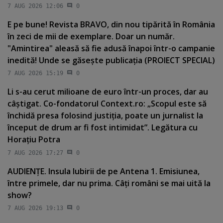
7 AUG 2026 12:06
0
E pe bune! Revista BRAVO, din nou tipărită în România
în zeci de mii de exemplare. Doar un număr.
"Amintirea" aleasă să fie adusă înapoi într-o campanie
inedită! Unde se găseşte publicaţia (PROIECT SPECIAL)
7 AUG 2026 15:19
0
Li s-au cerut milioane de euro într-un proces, dar au
câştigat. Co-fondatorul Context.ro: „Scopul este să
închidă presa folosind justiţia, poate un jurnalist la
început de drum ar fi fost intimidat”. Legătura cu
Horaţiu Potra
7 AUG 2026 17:27
0
AUDIENŢE. Insula Iubirii de pe Antena 1. Emisiunea,
între primele, dar nu prima. Câţi români se mai uită la
show?
7 AUG 2026 19:13
0