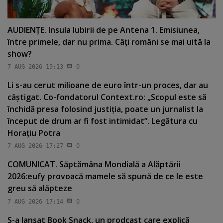
AUDIENŢE. Insula Iubirii de pe Antena 1. Emisiunea,
între primele, dar nu prima. Câţi români se mai uită la
show?
7 AUG 2026 19:13
0
Li s-au cerut milioane de euro într-un proces, dar au
câştigat. Co-fondatorul Context.ro: „Scopul este să
închidă presa folosind justiţia, poate un jurnalist la
început de drum ar fi fost intimidat”. Legătura cu
Horaţiu Potra
7 AUG 2026 17:27
0
COMUNICAT. Săptămâna Mondială a Alăptării
2026:eufy provoacă mamele să spună de ce le este
greu să alăpteze
7 AUG 2026 17:14
0
S-a lansat Book Snack, un prodcast care explică