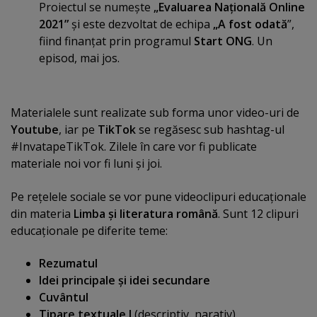
Proiectul se numeşte
„Evaluarea Naţională Online
2021”
şi este dezvoltat de echipa
„A fost odată
”,
fiind finanţat prin programul
Start ONG
. Un
episod, mai jos.
Materialele sunt realizate sub forma unor video-uri de
Youtube
, iar pe
TikTok
se regăsesc sub hashtag-ul
#InvatapeTikTok. Zilele în care vor fi publicate
materiale noi vor fi luni şi joi.
Pe reţelele sociale se vor pune videoclipuri educaţionale
din materia
Limba şi literatura română
. Sunt 12 clipuri
educaţionale pe diferite teme:
Rezumatul
Idei principale şi idei secundare
Cuvântul
Tipare textuale I
(descriptiv, narativ)