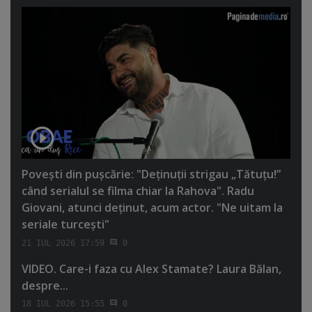
Poveşti din puşcărie: "Deţinuţii strigau „Tătuţu!”
când serialul se filma chiar la Rahova". Radu
Giovani, atunci deţinut, acum actor. "Ne uitam la
seriale turceşti"
21 IUL 2026 17:59
0
VIDEO. Care-i faza cu Alex Stamate? Laura Bălan,
despre...
18 IUL 2026 15:55
0