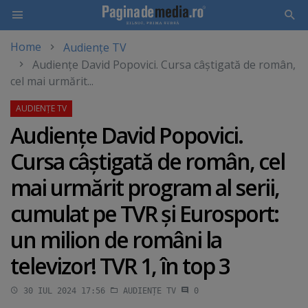
Home
Audiențe TV
Skip
Audienţe David Popovici. Cursa câştigată de român,
to
cel mai urmărit...
main
content
Audienţe David Popovici.
Cursa câştigată de român, cel
mai urmărit program al serii,
cumulat pe TVR şi Eurosport:
un milion de români la
televizor! TVR 1, în top 3
30 IUL 2024 17:56
AUDIENȚE TV
0