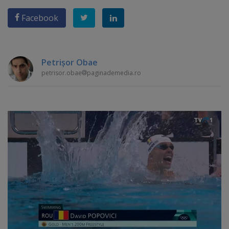
Facebook
Petrişor Obae
petrisor.obae
paginademedia.ro