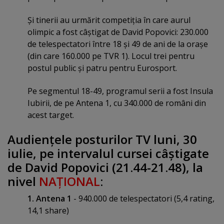
Şi tinerii au urmărit competiţia în care aurul
olimpic a fost câştigat de David Popovici: 230.000
de telespectatori între 18 şi 49 de ani de la oraşe
(din care 160.000 pe TVR 1). Locul trei pentru
postul public şi patru pentru Eurosport.
Pe segmentul 18-49, programul serii a fost Insula
Iubirii, de pe Antena 1, cu 340.000 de români din
acest target.
Audienţele posturilor TV luni, 30
iulie, pe intervalul cursei câştigate
de David Popovici (21.44-21.48), la
nivel
NAŢIONAL
:
1. Antena 1
- 940.000 de telespectatori (5,4 rating,
14,1 share)