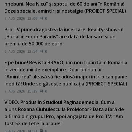
nnebuni, Nea Nicu" şi spotul de 60 de ani în România!
Doze speciale, amintiri şi nostalgie (PROIECT SPECIAL)
7 AUG 2026 12:06
0
Pro TV pune dragostea la încercare. Reality-show-ul
„Burlacii: Foc în Paradis” are dată de lansare şi un
premiu de 50.000 de euro
6 AUG 2026 12:54
0
E pe bune! Revista BRAVO, din nou tipărită în România
în zeci de mii de exemplare. Doar un număr.
"Amintirea" aleasă să fie adusă înapoi într-o campanie
inedită! Unde se găseşte publicaţia (PROIECT SPECIAL)
7 AUG 2026 15:19
0
VIDEO. Produs în Studioul Paginademedia. Cum a
ajuns Roxana Ciuhulescu la ProMotor? Dată afară de
o firmă din grupul Pro, apoi angajată de Pro TV: "Am
fost 52 de fete la probe!"
6 AUG 2026 14:21
0