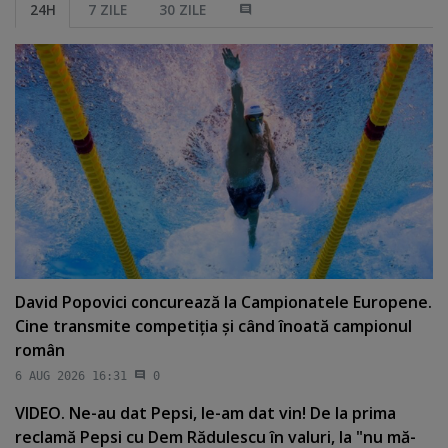
24H
7 ZILE
30 ZILE
David Popovici concurează la Campionatele Europene.
Cine transmite competiţia şi când înoată campionul
român
6 AUG 2026 16:31
0
VIDEO. Ne-au dat Pepsi, le-am dat vin! De la prima
reclamă Pepsi cu Dem Rădulescu în valuri, la "nu mă-