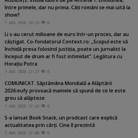
între primele, dar nu prima. Câţi români se mai uită la
show?
7 AUG 2026 19:13
0
Li s-au cerut milioane de euro într-un proces, dar au
câştigat. Co-fondatorul Context.ro: „Scopul este să
închidă presa folosind justiţia, poate un jurnalist la
început de drum ar fi fost intimidat”. Legătura cu
Horaţiu Potra
7 AUG 2026 17:27
0
COMUNICAT. Săptămâna Mondială a Alăptării
2026:eufy provoacă mamele să spună de ce le este
greu să alăpteze
7 AUG 2026 17:14
0
S-a lansat Book Snack, un prodcast care explică
actualitatea prin cărţi. Cine îl prezintă
7 AUG 2026 17:00
0