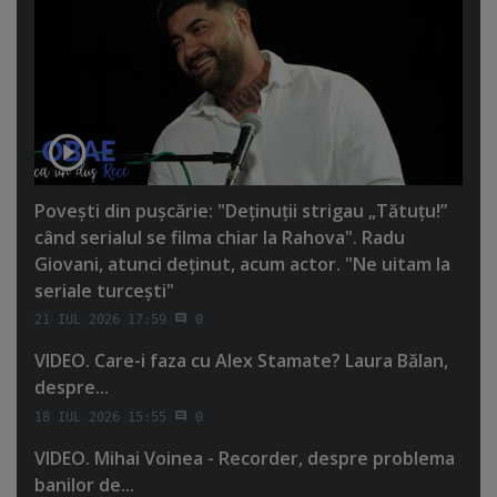
Poveşti din puşcărie: "Deţinuţii strigau „Tătuţu!”
când serialul se filma chiar la Rahova". Radu
Giovani, atunci deţinut, acum actor. "Ne uitam la
seriale turceşti"
21 IUL 2026 17:59
0
VIDEO. Care-i faza cu Alex Stamate? Laura Bălan,
despre...
18 IUL 2026 15:55
0
VIDEO. Mihai Voinea - Recorder, despre problema
banilor de...