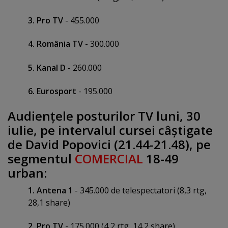
3. Pro TV
- 455.000
4. România TV
- 300.000
5. Kanal D
- 260.000
6. Eurosport
- 195.000
Audienţele posturilor TV luni, 30
iulie, pe intervalul cursei câştigate
de David Popovici (21.44-21.48), pe
segmentul
COMERCIAL
18-49
urban:
1. Antena 1
- 345.000 de telespectatori (8,3 rtg,
28,1 share)
2. Pro TV
- 175.000 (4,2 rtg, 14,2 share)