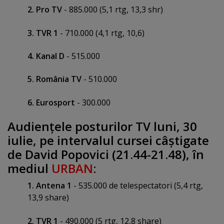
2. Pro TV
- 885.000 (5,1 rtg, 13,3 shr)
3. TVR 1
- 710.000 (4,1 rtg, 10,6)
4. Kanal D
- 515.000
5. România TV
- 510.000
6. Eurosport
- 300.000
Audienţele posturilor TV luni, 30
iulie, pe intervalul cursei câştigate
de David Popovici (21.44-21.48), în
mediul
URBAN
:
1. Antena 1
- 535.000 de telespectatori (5,4 rtg,
13,9 share)
2. TVR 1
- 490.000 (5 rtg, 12,8 share)