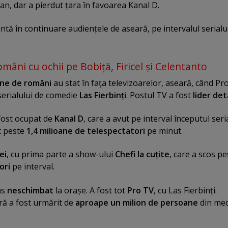
ban, dar a pierdut ţara în favoarea Kanal D.
ntă în continuare audienţele de aseară, pe intervalul serialu
mâni cu ochii pe Bobiţă, Firicel şi Celentanto
ane de români
au stat în faţa televizoarelor, aseară, când Pr
serialului de comedie
Las Fierbinţi
. Postul TV a fost
lider de
fost ocupat de
Kanal D
, care a avut pe interval începutul seri
t peste
1,4 milioane de telespectatori
pe minut.
ei
, cu prima parte a show-ului
Chefi la cuţite
, care a scos pe
tori
pe interval.
as
neschimbat
la oraşe. A fost tot
Pro TV
, cu Las Fierbinţi.
ră a fost urmărit de
aproape un milion de persoane
din med