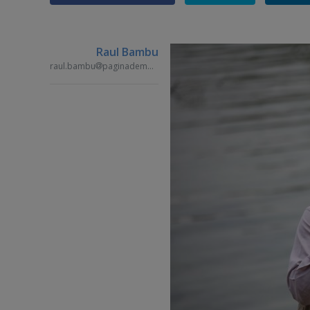
Raul Bambu
raul.bambu
paginademedia.ro