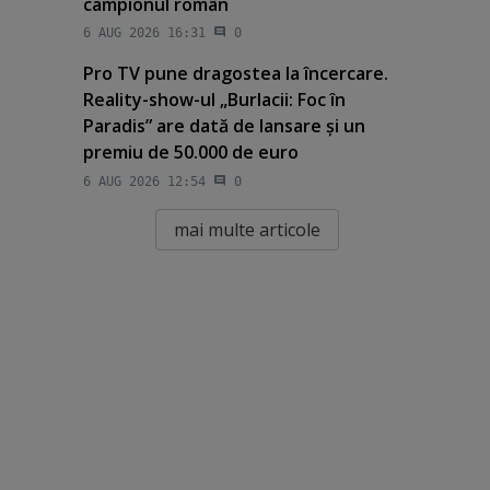
campionul român
6 AUG 2026 16:31
0
Pro TV pune dragostea la încercare.
Reality-show-ul „Burlacii: Foc în
Paradis” are dată de lansare şi un
premiu de 50.000 de euro
6 AUG 2026 12:54
0
mai multe articole