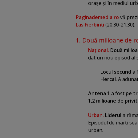
oraşe şi în mediul ur
Paginademedia.ro
vă prezi
Las Fierbinţi
(20:30-21:30):
1. Două milioane de ro
Naţional.
Două milio
dat un nou episod al 
Locul secund
a 
Hercai
. A aduna
Antena 1
a fost
pe tr
1,2 milioane de privi
Urban.
Liderul
a răm
Episodul de marţi sea
urban.