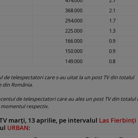
474.000
2.7
368.000
2.1
294.000
1.7
225.000
1.3
166.000
0.9
150.000
0.9
149.000
0.8
de telespectatori care s-au uitat la un post TV din totalul
re din România.
entul de telespectatori care au ales un post TV din totalul 
la momentul respectiv.
V marţi, 13 aprilie, pe intervalul
Las Fierbinţi
iul
URBAN
: