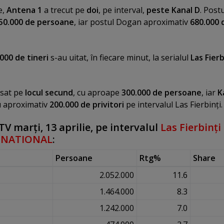
e,
Antena 1
a trecut pe
doi
, pe interval,
peste Kanal D
. Post
50.000 de persoane
, iar postul Dogan aproximativ
680.000 
000 de tineri
s-au uitat, în fiecare minut, la serialul
Las Fierb
asat pe
locul secund
, cu aproape
300.000 de persoane
, iar
K
u aproximativ
200.000 de privitori
pe intervalul Las Fierbinţi
V marţi, 13 aprilie, pe intervalul
Las Fierbinţi
l
NATIONAL
:
Persoane
Rtg%
Share
2.052.000
11.6
1.464.000
8.3
1.242.000
7.0