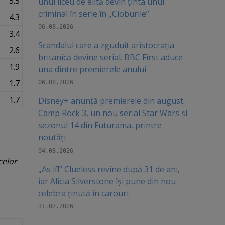
5.5
unui liceu de elită devin ținta unui
criminal în serie în „Cioburile”
4.3
06.08.2026
3.4
Scandalul care a zguduit aristocrația
2.6
britanică devine serial. BBC First aduce
1.9
una dintre premierele anului
1.7
06.08.2026
1.7
Disney+ anunță premierele din august.
Camp Rock 3, un nou serial Star Wars și
sezonul 14 din Futurama, printre
noutăți
04.08.2026
celor
„As if!” Clueless revine după 31 de ani,
iar Alicia Silverstone își pune din nou
celebra ținută în carouri
31.07.2026