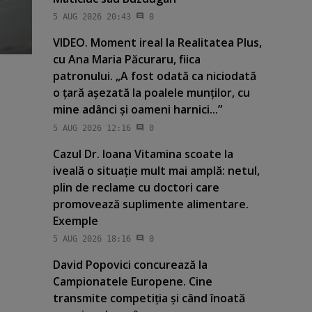
5 AUG 2026 20:43
0
VIDEO. Moment ireal la Realitatea Plus,
cu Ana Maria Păcuraru, fiica
patronului. „A fost odată ca niciodată
o ţară aşezată la poalele munţilor, cu
mine adânci şi oameni harnici...”
5 AUG 2026 12:16
0
Cazul Dr. Ioana Vitamina scoate la
iveală o situaţie mult mai amplă: netul,
plin de reclame cu doctori care
promovează suplimente alimentare.
Exemple
5 AUG 2026 18:16
0
David Popovici concurează la
Campionatele Europene. Cine
transmite competiţia şi când înoată