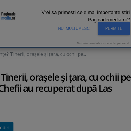
Vrei sa primesti cele mai importante stiri
Paginademedia.ro?
NU, MULTUMESC
PERMITE
CNA
INTERVIURI VIDEO
STUDIO VIDEO
AUDIENTE 
Nu colectam date cu caracter personal.
ţe? Tinerii, oraşele şi ţara, cu ochii pe...
inerii, oraşele şi ţara, cu ochii pe
. Chefii au recuperat după Las
edin