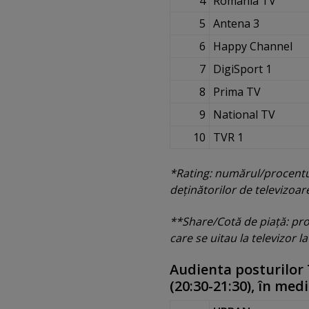
4
Romania TV
5
Antena 3
6
Happy Channel
7
DigiSport 1
8
Prima TV
9
National TV
10
TVR 1
*Rating: numărul/procentul 
deţinătorilor de televizoa
**Share/Cotă de piaţă: proc
care se uitau la televizor 
Audienta posturilor T
(20:30-21:30), în med