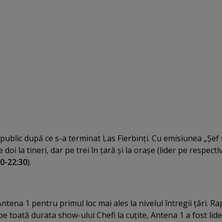
public după ce s-a terminat Las Fierbinţi. Cu emisiunea „Şef
doi la tineri, dar pe trei în ţară şi la oraşe (lider pe respecti
30-22:30
).
ntena 1 pentru primul loc mai ales la nivelul întregii ţări. Ra
e toată durata show-ului Chefi la cuţite, Antena 1 a fost lide