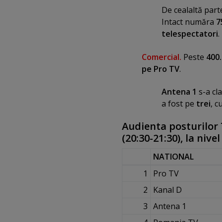
De cealaltă part
Intact număra
7
telespectatori
.
Comercial.
Peste
400.
pe Pro TV
.
Antena 1
s-a cl
a fost pe
trei
, c
Audienta posturilor T
(20:30-21:30), la nive
NATIONAL
1
Pro TV
2
Kanal D
3
Antena 1