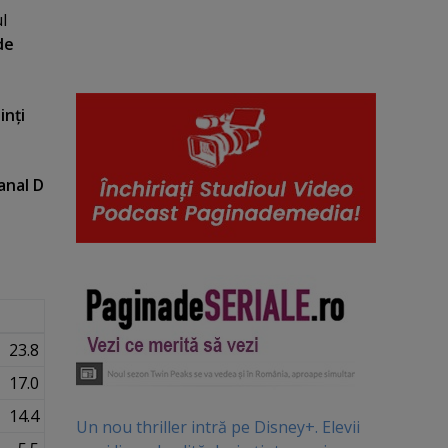
ul
de
inţi
anal D
.
23.8
17.0
14.4
Un nou thriller intră pe Disney+. Elevii