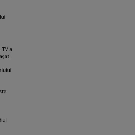
lui
o TV a
taşat
.
alului
ste
iul