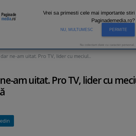
Vrei sa primesti cele mai importante stiri
Paginademedia.ro?
NU, MULTUMESC
PERMITE
CNA
INTERVIURI VIDEO
STUDIO VIDEO
AUDIENTE 
Nu colectam date cu caracter personal.
ar ne-am uitat. Pro TV, lider cu meciul...
e-am uitat. Pro TV, lider cu meci
că
edin