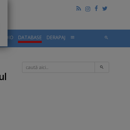
RADIO
DATABASE
DERAPAJ
Caută
ul