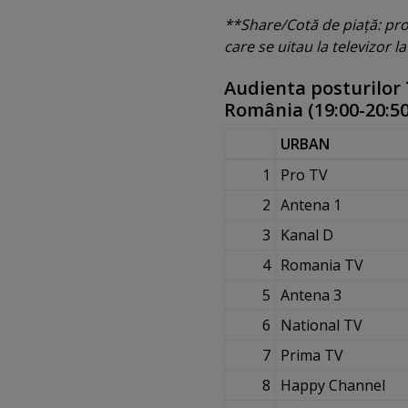
**Share/Cotă de piaţă: proc
care se uitau la televizor 
Audienta posturilor 
România (19:00-20:50
URBAN
1
Pro TV
2
Antena 1
3
Kanal D
4
Romania TV
5
Antena 3
6
National TV
7
Prima TV
8
Happy Channel