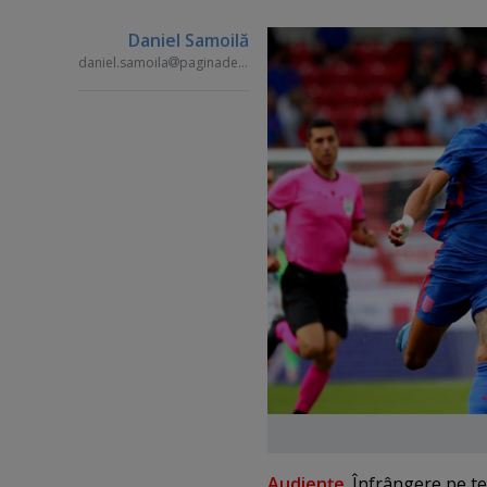
Daniel Samoilă
daniel.samoila
paginademedia.ro
Audienţe
. Înfrângere pe te