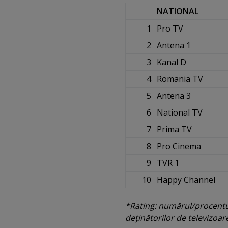
NATIONAL
1
Pro TV
2
Antena 1
3
Kanal D
4
Romania TV
5
Antena 3
6
National TV
7
Prima TV
8
Pro Cinema
9
TVR 1
10
Happy Channel
*Rating: numărul/procentul 
deţinătorilor de televizoa