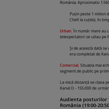
România. Aproximativ 1.560
Puţin peste 1 milion 
Chefi la cuţite), în ti
Urban.
În număr mare au ur
telespectatori se uitau pe 
Şi de această dată se 
era completat de Kana
Comercial.
Situaţia mai ech
segment de public pe primul
La mică distanţă se clasa pe
Kanal D - 155.000 de urmări
Audienta posturilor 
România (19:00-20:50)