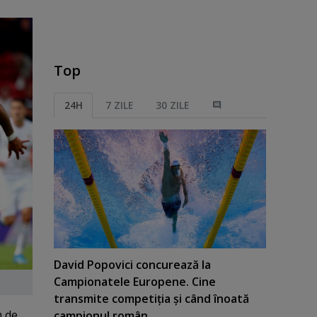
Top
24H
7 ZILE
30 ZILE
David Popovici concurează la
Campionatele Europene. Cine
transmite competiţia şi când înoată
m de
campionul român