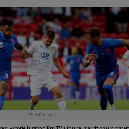
Foto: Prosport
ren, victorie la rating.
Pro TV
a fost cel mai vizionat progra