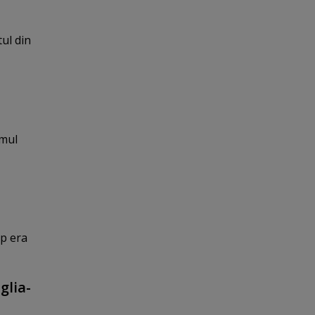
ul din
umul
op era
glia-