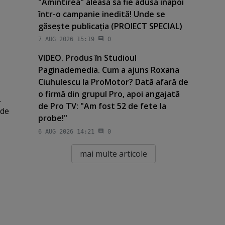
"Amintirea" aleasă să fie adusă înapoi
într-o campanie inedită! Unde se
găseşte publicaţia (PROIECT SPECIAL)
7 AUG 2026 15:19
0
VIDEO. Produs în Studioul
Paginademedia. Cum a ajuns Roxana
Ciuhulescu la ProMotor? Dată afară de
o firmă din grupul Pro, apoi angajată
.
de Pro TV: "Am fost 52 de fete la
 de
probe!"
6 AUG 2026 14:21
0
mai multe articole