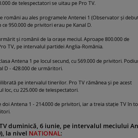
.000 de telespectatori se uitau pe Pro TV.
de români au ales programele Antenei 1 (Observator şi debut
mp ce 950.000 de privitori erau pe Kanal D.
mărit şi românii de la oraşe meciul. Aproape 800.000 de
Pro TV, pe intervalul partidei Anglia-România.
clasa Antena 1 pe locul secund, cu 569.000 de privitori. Podi
l D - 428.000 de urmăritori.
ilibrată pe intervalul tinerilor. Pro TV rămânea şi pe acest
 loc, cu 225.000 de telespectatori.
 doi Antena 1 - 214.000 de privitori, iar a treia staţie TV în t
tori.
TV duminică, 6 iunie, pe intervalul meciului An
, la nivel
NATIONAL
: