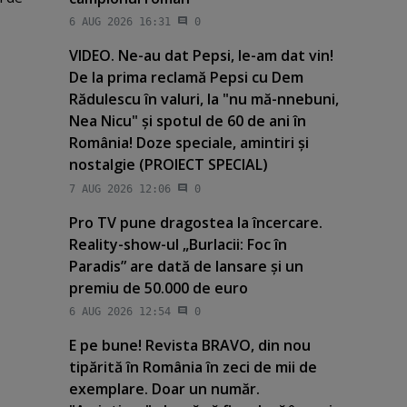
6 AUG 2026 16:31
0
VIDEO. Ne-au dat Pepsi, le-am dat vin!
De la prima reclamă Pepsi cu Dem
Rădulescu în valuri, la "nu mă-nnebuni,
Nea Nicu" şi spotul de 60 de ani în
România! Doze speciale, amintiri şi
nostalgie (PROIECT SPECIAL)
7 AUG 2026 12:06
0
Pro TV pune dragostea la încercare.
Reality-show-ul „Burlacii: Foc în
Paradis” are dată de lansare şi un
premiu de 50.000 de euro
6 AUG 2026 12:54
0
E pe bune! Revista BRAVO, din nou
tipărită în România în zeci de mii de
exemplare. Doar un număr.