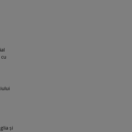
ial
 cu
iului
lia şi