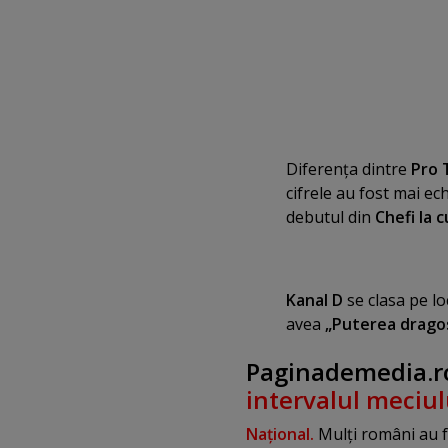
Diferenţa dintre
Pro 
cifrele au fost mai ec
debutul din
Chefi la c
Kanal D
se clasa pe lo
avea
„Puterea drago
Paginademedia.ro
intervalul meciu
Naţional.
Mulţi români au fo