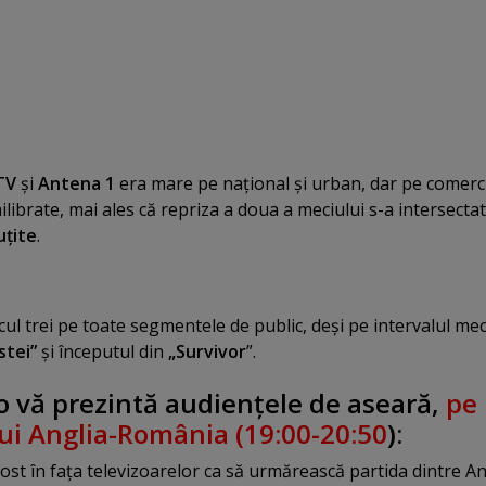
TV
şi
Antena 1
era mare pe naţional şi urban, dar pe comerc
hilibrate, mai ales că repriza a doua a meciului s-a intersectat
uţite
.
cul trei pe toate segmentele de public, deşi pe intervalul mec
stei”
şi începutul din
„Survivor
”.
 vă prezintă audienţele de aseară,
pe
lui Anglia-România (19:00-20:50
):
st în faţa televizoarelor ca să urmărească partida dintre Ang