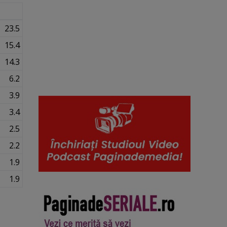
23.5
15.4
14.3
6.2
3.9
3.4
2.5
2.2
1.9
1.9