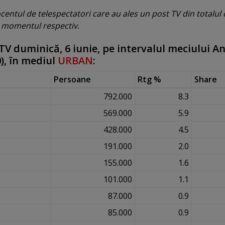
entul de telespectatori care au ales un post TV din totalul 
la momentul respectiv.
TV duminică, 6 iunie, pe intervalul meciului An
), în mediul
URBAN
:
Persoane
Rtg %
Share
792.000
8.3
569.000
5.9
428.000
4.5
191.000
2.0
155.000
1.6
101.000
1.1
87.000
0.9
85.000
0.9