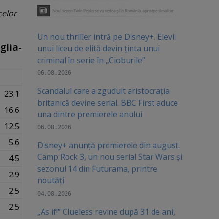
celor
Un nou thriller intră pe Disney+. Elevii
glia-
unui liceu de elită devin ținta unui
criminal în serie în „Cioburile”
06.08.2026
Scandalul care a zguduit aristocrația
23.1
britanică devine serial. BBC First aduce
16.6
una dintre premierele anului
12.5
06.08.2026
5.6
Disney+ anunță premierele din august.
Camp Rock 3, un nou serial Star Wars și
4.5
sezonul 14 din Futurama, printre
2.9
noutăți
2.5
04.08.2026
2.5
„As if!” Clueless revine după 31 de ani,